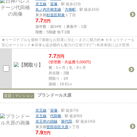
京王線
「
笹塚
」駅 徒歩12分
丸ノ内方南支線
「
方南町
」駅 徒歩15分
東京都
杉並区
和泉
１丁目
7.7
万円
築年数：築34年 ｜募集中：
1室
階数：5階建 地下1階
★リーズナブルな価格で素敵なお部屋に住む～まさに魅力的★ セキュリティーも
安心オートロック★笹塚も徒歩圏内も魅力の立地です(^^♪単身者様には大変便利
な「ドン・キホーテ」がすぐ近...
7.7
万
円
(管理費・共益費 5,000円)
敷：1ヶ月｜礼：0ヶ月
所在階：2階
間取り：1R
面積：18.61㎡
プランドール大原
賃貸｜マンション
京王線
「
笹塚
」駅 徒歩7分
京王線
「
代田橋
」駅 徒歩9分
京王井の頭線
「
新代田
」駅 徒歩14分
東京都
世田谷区
大原
１丁目
7.9
万円