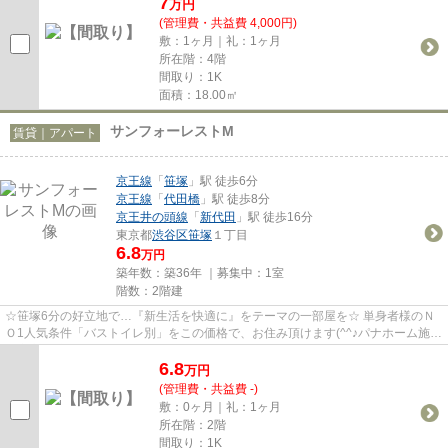
7
万
円
(管理費・共益費 4,000円)
敷：1ヶ月｜礼：1ヶ月
所在階：4階
間取り：1K
面積：18.00㎡
サンフォーレストM
賃貸｜アパート
京王線
「
笹塚
」駅 徒歩6分
京王線
「
代田橋
」駅 徒歩8分
京王井の頭線
「
新代田
」駅 徒歩16分
東京都
渋谷区
笹塚
１丁目
6.8
万円
築年数：築36年 ｜募集中：
1室
階数：2階建
☆笹塚6分の好立地で…『新生活を快適に』をテーマの一部屋を☆ 単身者様のＮ
Ｏ1人気条件「バストイレ別」をこの価格で、お住み頂けます(^^♪パナホーム施工
で安心設計☆駅から徒歩4分の好...
6.8
万
円
(管理費・共益費 -)
敷：0ヶ月｜礼：1ヶ月
所在階：2階
間取り：1K