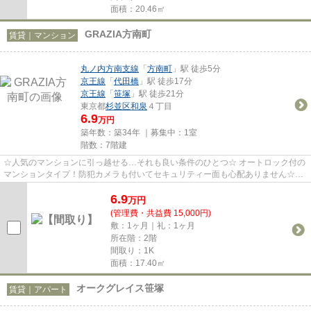
面積：20.46㎡
GRAZIA方南町
賃貸｜マンション
丸ノ内方南支線
「
方南町
」駅 徒歩5分
京王線
「
代田橋
」駅 徒歩17分
京王線
「
笹塚
」駅 徒歩21分
東京都
杉並区
和泉
４丁目
6.9
万円
築年数：築34年 ｜募集中：
1室
階数：7階建
☆人気のマンションに引っ越せる…それも良い条件のひとつ☆ オートロック付の
マンションタイプ！防犯カメラも付いてセキュリティー面も心配ありません☆そ
の他にもマンションタイプだから...
6.9
万
円
(管理費・共益費 15,000円)
敷：1ヶ月｜礼：1ヶ月
所在階：2階
間取り：1K
面積：17.40㎡
オークグレイス笹塚
賃貸｜アパート