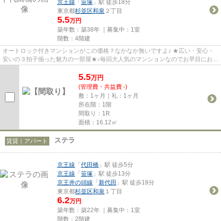
京王線
「
笹塚
」駅 徒歩18分
東京都
杉並区
和泉
２丁目
5.5
万円
築年数：築38年 ｜募集中：
1室
階数：4階建
オートロック付きマンションがこの価格？なかなか無いですよ♪ ★広い・安心・
安いの３拍子揃った魅力の一部屋★♪毎回大人気のマンションなのでお早目にお問
合せ下さい★毎月のゆとりは・...
5.5
万
円
(管理費・共益費 -)
敷：1ヶ月｜礼：1ヶ月
所在階：1階
間取り：1R
面積：16.12㎡
ステラ
賃貸｜アパート
京王線
「
代田橋
」駅 徒歩5分
京王線
「
笹塚
」駅 徒歩13分
京王井の頭線
「
新代田
」駅 徒歩18分
東京都
杉並区
和泉
１丁目
6.2
万円
築年数：築22年 ｜募集中：
1室
階数：2階建