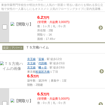
東放学園専門学校生や明治大学生に人気の一部屋☆ 明るい道のりを帰れる安心立
地で女性の一人暮らしにもオススメ☆ 人気のフローリングタイプに室内洗濯機置
場。 2004年築の綺麗な室内で...
6.2
万
円
(管理費・共益費 3,000円)
敷：1ヶ月｜礼：0ヶ月
所在階：2階
間取り：1K
面積：17.49㎡
ＴＳ方南ハイム
賃貸｜アパート
京王線
「
笹塚
」駅 徒歩12分
京王線
「
代田橋
」駅 徒歩15分
京王線
「
幡ヶ谷
」駅 徒歩19分
東京都
杉並区
方南
１丁目
6.5
万円
築年数：築26年 ｜募集中：
1室
階数：2階建
6.5
万
円
(管理費・共益費 5,000円)
敷：0ヶ月｜礼：0ヶ月