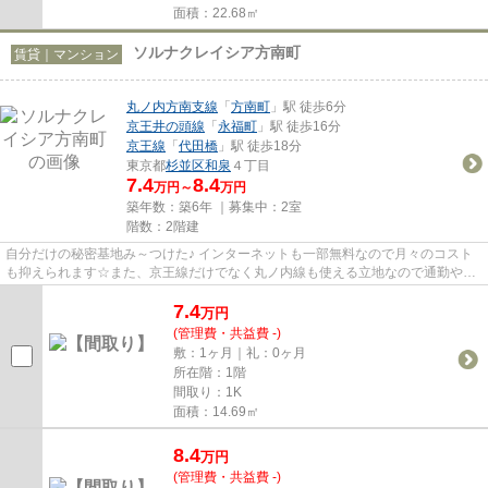
面積：22.68㎡
ソルナクレイシア方南町
賃貸｜マンション
丸ノ内方南支線
「
方南町
」駅 徒歩6分
京王井の頭線
「
永福町
」駅 徒歩16分
京王線
「
代田橋
」駅 徒歩18分
東京都
杉並区
和泉
４丁目
7.4
8.4
万円～
万円
築年数：築6年 ｜募集中：
2室
階数：2階建
自分だけの秘密基地み～つけた♪ インターネットも一部無料なので月々のコスト
も抑えられます☆また、京王線だけでなく丸ノ内線も使える立地なので通勤や休
日のお出かけは楽ちんです(^_-)-☆
7.4
万
円
(管理費・共益費 -)
敷：1ヶ月｜礼：0ヶ月
所在階：1階
間取り：1K
面積：14.69㎡
8.4
万
円
(管理費・共益費 -)