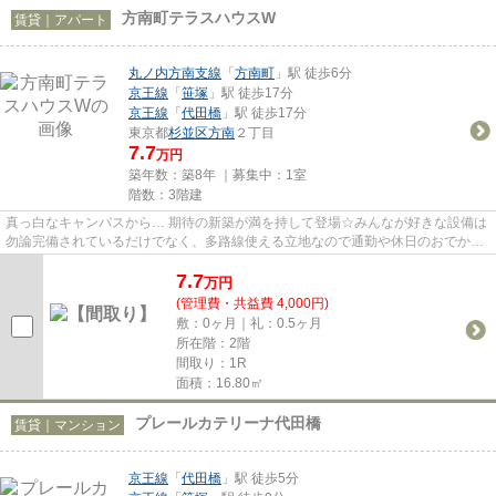
方南町テラスハウスW
賃貸｜アパート
丸ノ内方南支線
「
方南町
」駅 徒歩6分
京王線
「
笹塚
」駅 徒歩17分
京王線
「
代田橋
」駅 徒歩17分
東京都
杉並区
方南
２丁目
7.7
万円
築年数：築8年 ｜募集中：
1室
階数：3階建
真っ白なキャンパスから… 期待の新築が満を持して登場☆みんなが好きな設備は
勿論完備されているだけでなく、多路線使える立地なので通勤や休日のおでかけ
も楽ちんです(^_-)-☆
7.7
万
円
(管理費・共益費 4,000円)
敷：0ヶ月｜礼：0.5ヶ月
所在階：2階
間取り：1R
面積：16.80㎡
プレールカテリーナ代田橋
賃貸｜マンション
京王線
「
代田橋
」駅 徒歩5分