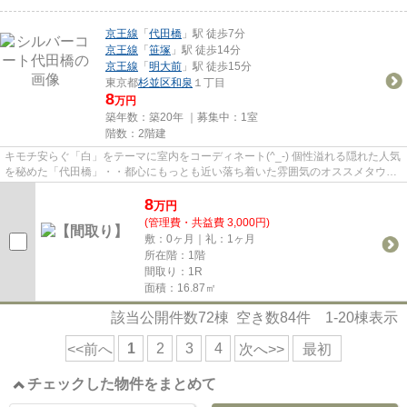
京王線
「
代田橋
」駅 徒歩7分
京王線
「
笹塚
」駅 徒歩14分
京王線
「
明大前
」駅 徒歩15分
東京都
杉並区
和泉
１丁目
8
万円
築年数：築20年 ｜募集中：
1室
階数：2階建
キモチ安らぐ「白」をテーマに室内をコーディネート(^_-) 個性溢れる隠れた人気
を秘めた「代田橋」・・都心にもっとも近い落ち着いた雰囲気のオススメタウン
(^^)各駅停車ですが急行停...
8
万
円
(管理費・共益費 3,000円)
敷：0ヶ月｜礼：1ヶ月
所在階：1階
間取り：1R
面積：16.87㎡
該当公開件数
72
棟 空き数
84
件
1-20
棟表示
1
2
3
4
<<前へ
次へ>>
最初
チェックした物件をまとめて