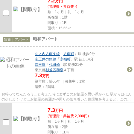
7.2
万
円
(管理費・共益費 -)
敷：1ヶ月｜礼：1ヶ月
所在階：1階
間取り：1R
面積：15.66㎡
昭和アパート
賃貸｜アパート
丸ノ内方南支線
「
方南町
」駅 徒歩9分
京王井の頭線
「
永福町
」駅 徒歩14分
京王線
「
代田橋
」駅 徒歩21分
東京都
杉並区
和泉
４丁目
7.3
万円
築年数：築55年 ｜募集中：
1室
階数：2階建
お得ってなんだろう…と考えた時にまずこのお部屋を思い浮かべた 駅からはほん
の少し歩くけど…お部屋の綺麗さや周りの落ち着いた住環境を考えると、この価
格設定はかなりのお値打ち設定...
7.3
万
円
(管理費・共益費 2,000円)
敷：1ヶ月｜礼：1ヶ月
所在階：2階
間取り：1DK