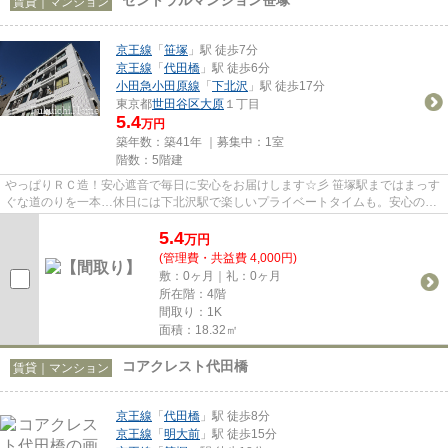
賃貸｜マンション
京王線
「
笹塚
」駅 徒歩7分
京王線
「
代田橋
」駅 徒歩6分
小田急小田原線
「
下北沢
」駅 徒歩17分
東京都
世田谷区
大原
１丁目
5.4
万円
築年数：築41年 ｜募集中：
1室
階数：5階建
やっぱりＲＣ造！安心遮音で毎日に安心をお届けします☆彡 笹塚駅まではまっす
ぐな道のりを一本…休日には下北沢駅で楽しいプライベートタイムも。安心のマ
ンションライフを叶えながらも...
5.4
万
円
(管理費・共益費 4,000円)
敷：0ヶ月｜礼：0ヶ月
所在階：4階
間取り：1K
面積：18.32㎡
コアクレスト代田橋
賃貸｜マンション
京王線
「
代田橋
」駅 徒歩8分
京王線
「
明大前
」駅 徒歩15分