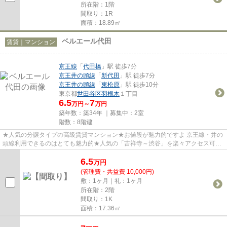
所在階：1階
間取り：1R
面積：18.89㎡
ベルエール代田
賃貸｜マンション
京王線
「
代田橋
」駅 徒歩7分
京王井の頭線
「
新代田
」駅 徒歩7分
京王井の頭線
「
東松原
」駅 徒歩10分
東京都
世田谷区
羽根木
１丁目
6.5
7
万円～
万円
築年数：築34年 ｜募集中：
2室
階数：8階建
★人気の分譲タイプの高級賃貸マンション★お値段が魅力的ですよ 京王線・井の
頭線利用できるのはとても魅力的★人気の「吉祥寺～渋谷」を楽々アクセス可能
★この価格で「オートロック付き...
6.5
万
円
(管理費・共益費 10,000円)
敷：1ヶ月｜礼：1ヶ月
所在階：2階
間取り：1K
面積：17.36㎡