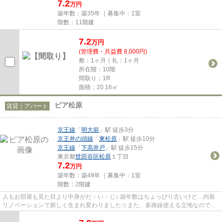
7.2
万円
築年数：築35年 ｜募集中：
1室
階数：11階建
7.2
万
円
(管理費・共益費 8,000円)
敷：1ヶ月｜礼：1ヶ月
所在階：10階
間取り：1R
面積：20.16㎡
ピア松原
賃貸｜アパート
京王線
「
明大前
」駅 徒歩3分
京王井の頭線
「
東松原
」駅 徒歩10分
京王線
「
下高井戸
」駅 徒歩15分
東京都
世田谷区
松原
１丁目
7.2
万円
築年数：築49年 ｜募集中：
1室
階数：2階建
人もお部屋も見た目より中身がだ・い・じ♪ 築年数はちょっぴり古いけど…内装
リノベーションで新しく生まれ変わりました☆また、多路線使える立地なので通
勤や休日のお出かけは楽ちん♪人...