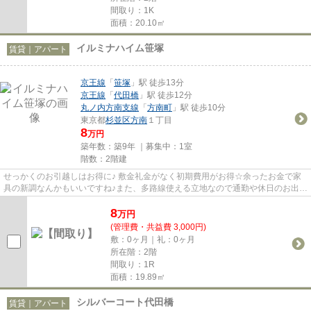
間取り：1K
面積：20.10㎡
イルミナハイム笹塚
賃貸｜アパート
京王線
「
笹塚
」駅 徒歩13分
京王線
「
代田橋
」駅 徒歩12分
丸ノ内方南支線
「
方南町
」駅 徒歩10分
東京都
杉並区
方南
１丁目
8
万円
築年数：築9年 ｜募集中：
1室
階数：2階建
せっかくのお引越しはお得に♪ 敷金礼金がなく初期費用がお得☆余ったお金で家
具の新調なんかもいいですね♪また、多路線使える立地なので通勤や休日のお出か
けも楽ちんです☆落ち着いた住...
8
万
円
(管理費・共益費 3,000円)
敷：0ヶ月｜礼：0ヶ月
所在階：2階
間取り：1R
面積：19.89㎡
シルバーコート代田橋
賃貸｜アパート