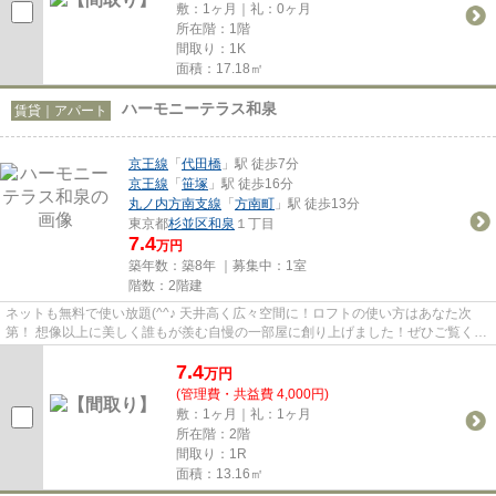
敷：1ヶ月｜礼：0ヶ月
所在階：1階
間取り：1K
面積：17.18㎡
ハーモニーテラス和泉
賃貸｜アパート
京王線
「
代田橋
」駅 徒歩7分
京王線
「
笹塚
」駅 徒歩16分
丸ノ内方南支線
「
方南町
」駅 徒歩13分
東京都
杉並区
和泉
１丁目
7.4
万円
築年数：築8年 ｜募集中：
1室
階数：2階建
ネットも無料で使い放題(^^♪ 天井高く広々空間に！ロフトの使い方はあなた次
第！ 想像以上に美しく誰もが羨む自慢の一部屋に創り上げました！ぜひご覧くだ
さい☆
7.4
万
円
(管理費・共益費 4,000円)
敷：1ヶ月｜礼：1ヶ月
所在階：2階
間取り：1R
面積：13.16㎡