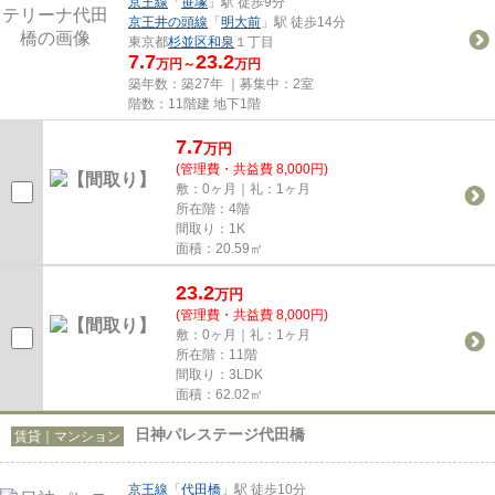
京王線
「
笹塚
」駅 徒歩9分
京王井の頭線
「
明大前
」駅 徒歩14分
東京都
杉並区
和泉
１丁目
7.7
23.2
万円～
万円
築年数：築27年 ｜募集中：
2室
階数：11階建 地下1階
7.7
万
円
(管理費・共益費 8,000円)
敷：0ヶ月｜礼：1ヶ月
所在階：4階
間取り：1K
面積：20.59㎡
23.2
万
円
(管理費・共益費 8,000円)
敷：0ヶ月｜礼：1ヶ月
所在階：11階
間取り：3LDK
面積：62.02㎡
日神パレステージ代田橋
賃貸｜マンション
京王線
「
代田橋
」駅 徒歩10分