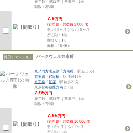
築年数：築22年 ｜募集中：
1室
階数：3階建
7.9
万
円
(管理費・共益費 2,000円)
敷：0.5ヶ月｜礼：1.5ヶ月
所在階：1階
間取り：1K
面積：18.46㎡
パークウェル方南町
賃貸｜マンション
丸ノ内方南支線
「
方南町
」駅 徒歩6分
京王線
「
代田橋
」駅 徒歩17分
京王線
「
笹塚
」駅 徒歩21分
東京都
杉並区
方南
２丁目
7.95
万円
築年数：築23年 ｜募集中：
1室
階数：7階建
7.95
万
円
(管理費・共益費 10,000円)
敷：0ヶ月｜礼：1ヶ月
所在階：2階