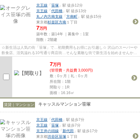
京王線
「
笹塚
」駅 徒歩12分
京王線
「
代田橋
」駅 徒歩13分
丸ノ内方南支線
「
方南町
」駅 徒歩15分
東京都
杉並区
方南
１丁目
7
万円
築年数：築14年 ｜募集中：
1室
階数：2階建
☆新生活は人気の街「笹塚」で…初期費用もお得にお引越し☆ 沢山のスーパーや
飲食店、活気溢れる10号通り商店街…そんな素敵な街で新生活を始めませんか？
初期費用もお得なので、お財布に...
7
万
円
(管理費・共益費 3,000円)
敷：0ヶ月｜礼：0ヶ月
所在階：1階
間取り：1R
面積：16.16㎡
キャッスルマンション笹塚
賃貸｜マンション
京王線
「
代田橋
」駅 徒歩7分
京王線
「
笹塚
」駅 徒歩7分
京王井の頭線
「
新代田
」駅 徒歩17分
東京都
渋谷区
笹塚
１丁目