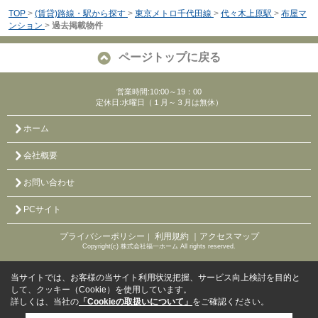
TOP
>
(賃貸)路線・駅から探す
>
東京メトロ千代田線
>
代々木上原駅
>
布屋マ
ンション
>
過去掲載物件
ページトップに戻る
営業時間:10:00～19：00
定休日:水曜日（１月～３月は無休）
ホーム
会社概要
お問い合わせ
PCサイト
プライバシーポリシー
利用規約
｜アクセスマップ
｜
Copyright(c) 株式会社福一ホーム All rights reserved.
当サイトでは、お客様の当サイト利用状況把握、サービス向上検討を目的と
して、クッキー（Cookie）を使用しています。
詳しくは、当社の
「Cookieの取扱いについて」
をご確認ください。