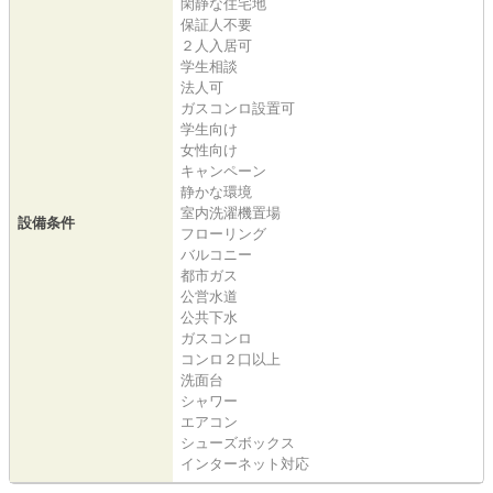
閑静な住宅地
保証人不要
２人入居可
学生相談
法人可
ガスコンロ設置可
学生向け
女性向け
キャンペーン
静かな環境
室内洗濯機置場
設備条件
フローリング
バルコニー
都市ガス
公営水道
公共下水
ガスコンロ
コンロ２口以上
洗面台
シャワー
エアコン
シューズボックス
インターネット対応