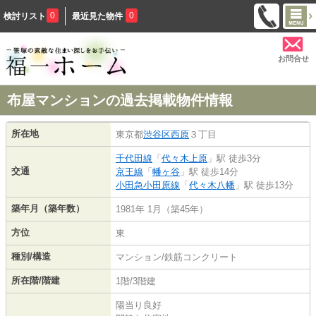
0
0
検討リスト
最近見た物件
お問合せ
布屋マンションの過去掲載物件情報
所在地
東京都
渋谷区
西原
３丁目
千代田線
「
代々木上原
」駅 徒歩3分
交通
京王線
「
幡ヶ谷
」駅 徒歩14分
小田急小田原線
「
代々木八幡
」駅 徒歩13分
築年月（築年数）
1981年 1月（築45年）
方位
東
種別/構造
マンション/鉄筋コンクリート
所在階/階建
1階/3階建
陽当り良好