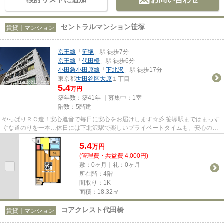
セントラルマンション笹塚
賃貸｜マンション
京王線
「
笹塚
」駅 徒歩7分
京王線
「
代田橋
」駅 徒歩6分
小田急小田原線
「
下北沢
」駅 徒歩17分
東京都
世田谷区
大原
１丁目
5.4
万円
築年数：築41年 ｜募集中：
1室
階数：5階建
やっぱりＲＣ造！安心遮音で毎日に安心をお届けします☆彡 笹塚駅まではまっす
ぐな道のりを一本…休日には下北沢駅で楽しいプライベートタイムも。安心のマ
ンションライフを叶えながらも...
5.4
万
円
(管理費・共益費 4,000円)
敷：0ヶ月｜礼：0ヶ月
所在階：4階
間取り：1K
面積：18.32㎡
コアクレスト代田橋
賃貸｜マンション