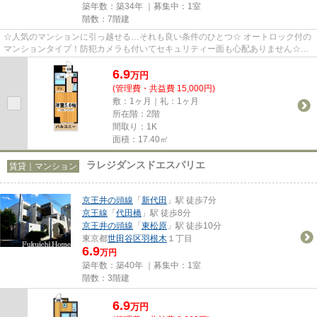
築年数：築34年 ｜募集中：
1室
階数：7階建
☆人気のマンションに引っ越せる…それも良い条件のひとつ☆ オートロック付の
マンションタイプ！防犯カメラも付いてセキュリティー面も心配ありません☆そ
の他にもマンションタイプだから...
6.9
万
円
(管理費・共益費 15,000円)
敷：1ヶ月｜礼：1ヶ月
所在階：2階
間取り：1K
面積：17.40㎡
ラレジダンスドエスパリエ
賃貸｜マンション
京王井の頭線
「
新代田
」駅 徒歩7分
京王線
「
代田橋
」駅 徒歩8分
京王井の頭線
「
東松原
」駅 徒歩10分
東京都
世田谷区
羽根木
１丁目
6.9
万円
築年数：築40年 ｜募集中：
1室
階数：3階建
6.9
万
円