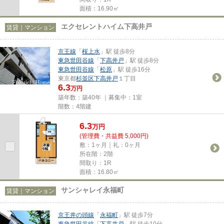
面積：16.90㎡
エクセレントハイム下高井戸
賃貸｜マンション
京王線
「
桜上水
」駅 徒歩8分
東急世田谷線
「
下高井戸
」駅 徒歩8分
東急世田谷線
「
松原
」駅 徒歩16分
東京都
杉並区
下高井戸
１丁目
6.3
万円
築年数：築40年 ｜募集中：
1室
階数：4階建
6.3
万
円
(管理費・共益費 5,000円)
敷：1ヶ月｜礼：0ヶ月
所在階：2階
間取り：1R
面積：16.80㎡
サンシャレイ永福町
賃貸｜マンション
京王井の頭線
「
永福町
」駅 徒歩7分
東急世田谷線
「
下高井戸
」駅 徒歩10分