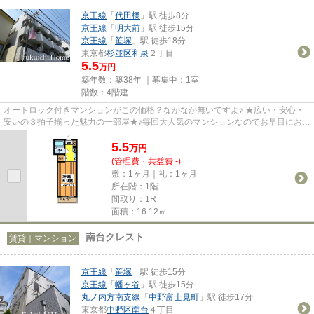
京王線
「
代田橋
」駅 徒歩8分
京王線
「
明大前
」駅 徒歩15分
京王線
「
笹塚
」駅 徒歩18分
東京都
杉並区
和泉
２丁目
5.5
万円
築年数：築38年 ｜募集中：
1室
階数：4階建
オートロック付きマンションがこの価格？なかなか無いですよ♪ ★広い・安心・
安いの３拍子揃った魅力の一部屋★♪毎回大人気のマンションなのでお早目にお問
合せ下さい★毎月のゆとりは・...
5.5
万
円
(管理費・共益費 -)
敷：1ヶ月｜礼：1ヶ月
所在階：1階
間取り：1R
面積：16.12㎡
南台クレスト
賃貸｜マンション
京王線
「
笹塚
」駅 徒歩15分
京王線
「
幡ヶ谷
」駅 徒歩15分
丸ノ内方南支線
「
中野富士見町
」駅 徒歩17分
東京都
中野区
南台
４丁目