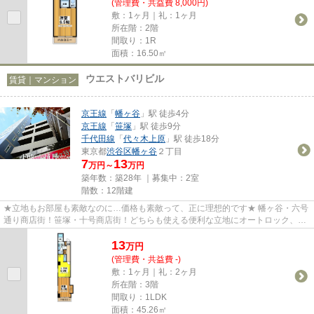
(管理費・共益費 8,000円)
敷：1ヶ月｜礼：1ヶ月
所在階：2階
間取り：1R
面積：16.50㎡
ウエストバリビル
賃貸｜マンション
京王線
「
幡ヶ谷
」駅 徒歩4分
京王線
「
笹塚
」駅 徒歩9分
千代田線
「
代々木上原
」駅 徒歩18分
東京都
渋谷区
幡ヶ谷
２丁目
7
13
万円～
万円
築年数：築28年 ｜募集中：
2室
階数：12階建
★立地もお部屋も素敵なのに…価格も素敵って、正に理想的です★ 幡ヶ谷・六号
通り商店街！笹塚・十号商店街！どちらも使える便利な立地にオートロック、エ
レベーター付のマンション★2人...
13
万
円
(管理費・共益費 -)
敷：1ヶ月｜礼：2ヶ月
所在階：3階
間取り：1LDK
面積：45.26㎡