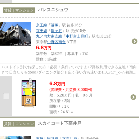
パレスニシュウ
賃貸｜マンション
京王線
「
笹塚
」駅 徒歩16分
京王線
「
幡ヶ谷
」駅 徒歩15分
丸ノ内方南支線
「
中野富士見町
」駅 徒歩13分
東京都
中野区
南台
３丁目
6.8
万円
築年数：築32年 ｜募集中：
1室
階数：3階建
バストイレ別でお探しの方！必見！条件いいですよ♪ 2路線利用できる立地！南向
きで日当たりもgood♪ダイニング部分も広く使い方も迷いませんね(^_-)-☆初期費
用を抑えて素敵なお部屋に住...
6.8
万
円
(管理費・共益費 3,000円)
敷：5.28万円｜礼：0ヶ月
所在階：3階
間取り：1K
面積：24.61㎡
スカイコート下高井戸
賃貸｜マンション
東急世田谷線
「
下高井戸
」駅 徒歩3分