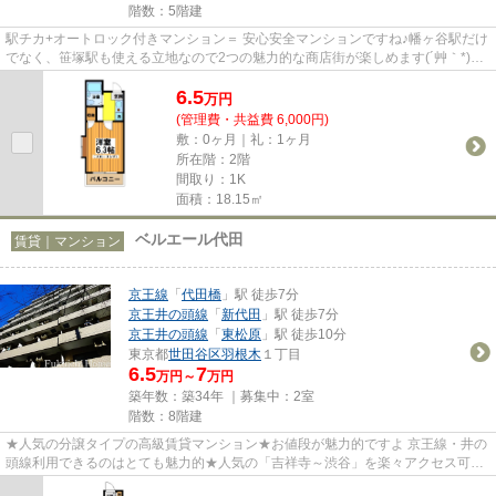
階数：5階建
駅チカ+オートロック付きマンション＝ 安心安全マンションですね♪幡ヶ谷駅だけ
でなく、笹塚駅も使える立地なので2つの魅力的な商店街が楽しめます(´艸｀*)渋
谷区とは思えない落ち着い...
6.5
万
円
(管理費・共益費 6,000円)
敷：0ヶ月｜礼：1ヶ月
所在階：2階
間取り：1K
面積：18.15㎡
ベルエール代田
賃貸｜マンション
京王線
「
代田橋
」駅 徒歩7分
京王井の頭線
「
新代田
」駅 徒歩7分
京王井の頭線
「
東松原
」駅 徒歩10分
東京都
世田谷区
羽根木
１丁目
6.5
7
万円～
万円
築年数：築34年 ｜募集中：
2室
階数：8階建
★人気の分譲タイプの高級賃貸マンション★お値段が魅力的ですよ 京王線・井の
頭線利用できるのはとても魅力的★人気の「吉祥寺～渋谷」を楽々アクセス可能
★この価格で「オートロック付き...