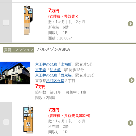
7
万
円
(管理費・共益費 -)
敷：1ヶ月｜礼：2ヶ月
所在階：6階
間取り：1R
面積：18.80㎡
パルメゾンASKA
賃貸｜マンション
京王井の頭線
「
永福町
」駅 徒歩5分
京王線
「
明大前
」駅 徒歩18分
京王井の頭線
「
西永福
」駅 徒歩13分
東京都
杉並区
永福
２丁目
7
万円
築年数：築31年 ｜募集中：
1室
階数：2階建
7
万
円
(管理費・共益費 3,000円)
敷：1ヶ月｜礼：1ヶ月
所在階：2階
間取り：1R