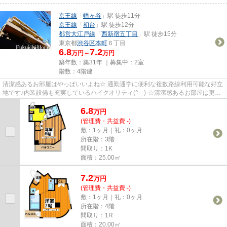
京王線
「
幡ヶ谷
」駅 徒歩11分
京王線
「
初台
」駅 徒歩12分
都営大江戸線
「
西新宿五丁目
」駅 徒歩15分
東京都
渋谷区
本町
６丁目
6.8
7.2
万円～
万円
築年数：築31年 ｜募集中：
2室
階数：4階建
清潔感あるお部屋はやっぱいいよね☆ 通勤通学に便利な複数路線利用可能な好立
地です♪内装設備も充実しているハイクオリティ(^_-)-☆清潔感あるお部屋は更に
明るく、気分も明るくお住ま...
6.8
万
円
(管理費・共益費 -)
敷：1ヶ月｜礼：0ヶ月
所在階：3階
間取り：1K
面積：25.00㎡
7.2
万
円
(管理費・共益費 -)
敷：1ヶ月｜礼：0ヶ月
所在階：4階
間取り：1R
面積：20.00㎡