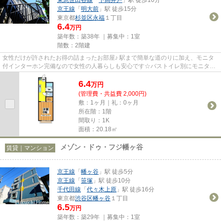
京王線
「
明大前
」駅 徒歩15分
東京都
杉並区
永福
１丁目
6.4
万円
築年数：築38年 ｜募集中：
1室
階数：2階建
女性だけが許されたお得の詰まったお部屋♪ 駅まで簡単な道のりに加え、モニタ
付インターホン完備なので女性の人暮らしも安心です☆バストイレ別にモニタ付
インターホン完備でこの価格は...
6.4
万
円
(管理費・共益費 2,000円)
敷：1ヶ月｜礼：0ヶ月
所在階：1階
間取り：1K
面積：20.18㎡
メゾン・ドゥ・フジ幡ヶ谷
賃貸｜マンション
京王線
「
幡ヶ谷
」駅 徒歩5分
京王線
「
笹塚
」駅 徒歩10分
千代田線
「
代々木上原
」駅 徒歩16分
東京都
渋谷区
幡ヶ谷
１丁目
6.5
万円
築年数：築29年 ｜募集中：
1室