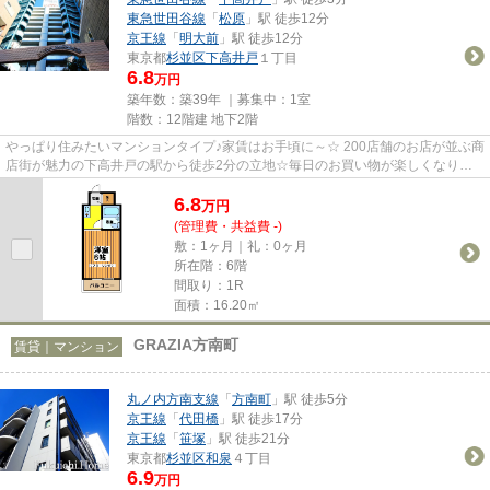
東急世田谷線
「
松原
」駅 徒歩12分
京王線
「
明大前
」駅 徒歩12分
東京都
杉並区
下高井戸
１丁目
6.8
万円
築年数：築39年 ｜募集中：
1室
階数：12階建 地下2階
やっぱり住みたいマンションタイプ♪家賃はお手頃に～☆ 200店舗のお店が並ぶ商
店街が魅力の下高井戸の駅から徒歩2分の立地☆毎日のお買い物が楽しくなりそ
う♪また、多路線使える立地なの...
6.8
万
円
(管理費・共益費 -)
敷：1ヶ月｜礼：0ヶ月
所在階：6階
間取り：1R
面積：16.20㎡
GRAZIA方南町
賃貸｜マンション
丸ノ内方南支線
「
方南町
」駅 徒歩5分
京王線
「
代田橋
」駅 徒歩17分
京王線
「
笹塚
」駅 徒歩21分
東京都
杉並区
和泉
４丁目
6.9
万円