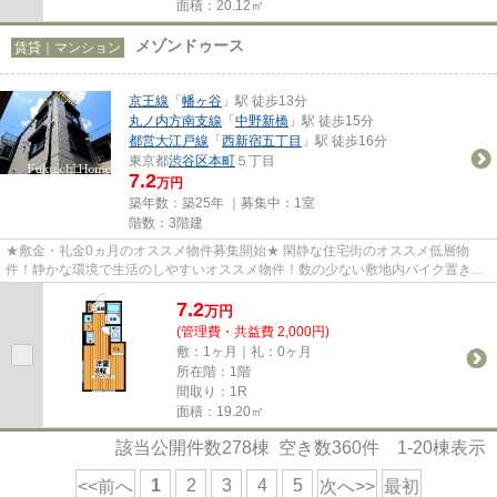
面積：20.12㎡
メゾンドゥース
賃貸｜マンション
京王線
「
幡ヶ谷
」駅 徒歩13分
丸ノ内方南支線
「
中野新橋
」駅 徒歩15分
都営大江戸線
「
西新宿五丁目
」駅 徒歩16分
東京都
渋谷区
本町
５丁目
7.2
万円
築年数：築25年 ｜募集中：
1室
階数：3階建
★敷金・礼金0ヵ月のオススメ物件募集開始★ 閑静な住宅街のオススメ低層物
件！静かな環境で生活のしやすいオススメ物件！数の少ない敷地内バイク置き場
があるのもオススメのポイント！...
7.2
万
円
(管理費・共益費 2,000円)
敷：1ヶ月｜礼：0ヶ月
所在階：1階
間取り：1R
面積：19.20㎡
該当公開件数
278
棟 空き数
360
件
1-20
棟表示
1
2
3
4
5
<<前へ
次へ>>
最初