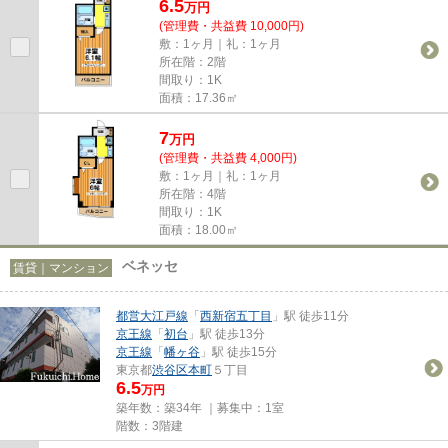
6.5
万
円
(管理費・共益費 10,000円)
敷：1ヶ月｜礼：1ヶ月
所在階：2階
間取り：1K
面積：17.36㎡
7
万
円
(管理費・共益費 4,000円)
敷：1ヶ月｜礼：1ヶ月
所在階：4階
間取り：1K
面積：18.00㎡
ベネッセ
賃貸｜マンション
都営大江戸線
「
西新宿五丁目
」駅 徒歩11分
京王線
「
初台
」駅 徒歩13分
京王線
「
幡ヶ谷
」駅 徒歩15分
東京都
渋谷区
本町
５丁目
6.5
万円
築年数：築34年 ｜募集中：
1室
階数：3階建