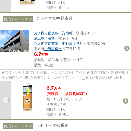
間取り：1K
面積：18.11㎡
ジョイフル中野南台
賃貸｜マンション
丸ノ内方南支線
「
方南町
」駅 徒歩12分
京王線
「
笹塚
」駅 徒歩16分
丸ノ内方南支線
「
中野富士見町
」駅 徒歩17分
東京都
中野区
南台
５丁目10-5
6.7
万円
築年数：築34年 ｜募集中：
1室
階数：4階建
★賢く・いいお部屋にお引越し・ならこの物件で☆彡 ★都心特有の他路線利用可
能な閑静な住宅街の低層マンション登場です・・ (^_-)-☆縦長のお部屋は家具の
配置しやすいお部屋です！！エ...
6.7
万
円
(管理費・共益費 5,000円)
敷：1ヶ月｜礼：1ヶ月
所在階：4階
間取り：1K
面積：18.25㎡
ラセリーヌ壱番館
賃貸｜マンション