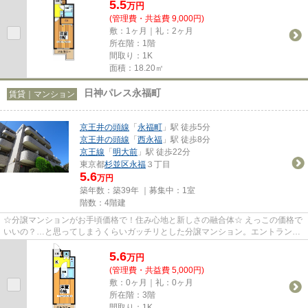
5.5
万
円
(管理費・共益費 9,000円)
敷：1ヶ月｜礼：2ヶ月
所在階：1階
間取り：1K
面積：18.20㎡
日神パレス永福町
賃貸｜マンション
京王井の頭線
「
永福町
」駅 徒歩5分
京王井の頭線
「
西永福
」駅 徒歩8分
京王線
「
明大前
」駅 徒歩22分
東京都
杉並区
永福
３丁目
5.6
万円
築年数：築39年 ｜募集中：
1室
階数：4階建
☆分譲マンションがお手頃価格で！住み心地と新しさの融合体☆ えっこの価格で
いいの？…と思ってしまうくらいガッチリとした分譲マンション。エントランス
はオートロックで守られて、部...
5.6
万
円
(管理費・共益費 5,000円)
敷：0ヶ月｜礼：0ヶ月
所在階：3階
間取り：1K