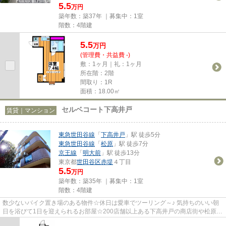
5.5
万円
築年数：築37年 ｜募集中：
1室
階数：4階建
5.5
万
円
(管理費・共益費 -)
敷：1ヶ月｜礼：1ヶ月
所在階：2階
間取り：1R
面積：18.00㎡
セルベコート下高井戸
賃貸｜マンション
東急世田谷線
「
下高井戸
」駅 徒歩5分
東急世田谷線
「
松原
」駅 徒歩7分
京王線
「
明大前
」駅 徒歩13分
東京都
世田谷区
赤堤
４丁目
5.5
万円
築年数：築35年 ｜募集中：
1室
階数：4階建
数少ないバイク置き場のある物件☆休日は愛車でツーリング～♪ 気持ちのいい朝
日を浴びて1日を迎えられるお部屋☆200店舗以上ある下高井戸の商店街や松原駅
すぐのオオゼキ等買い物施設は...