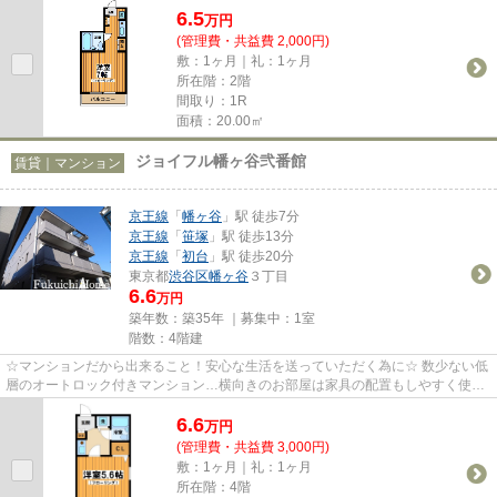
6.5
万
円
(管理費・共益費 2,000円)
敷：1ヶ月｜礼：1ヶ月
所在階：2階
間取り：1R
面積：20.00㎡
ジョイフル幡ヶ谷弐番館
賃貸｜マンション
京王線
「
幡ヶ谷
」駅 徒歩7分
京王線
「
笹塚
」駅 徒歩13分
京王線
「
初台
」駅 徒歩20分
東京都
渋谷区
幡ヶ谷
３丁目
6.6
万円
築年数：築35年 ｜募集中：
1室
階数：4階建
☆マンションだから出来ること！安心な生活を送っていただく為に☆ 数少ない低
層のオートロック付きマンション…横向きのお部屋は家具の配置もしやすく使い
勝手の良いお部屋☆IHシステムキ...
6.6
万
円
(管理費・共益費 3,000円)
敷：1ヶ月｜礼：1ヶ月
所在階：4階