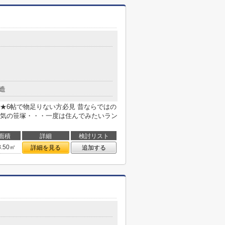
造
★6帖で物足りない方必見 昔ならではの
気の笹塚・・・一度は住んでみたいラン
面積
詳細
検討リスト
8.50㎡
詳細を見る
追加する