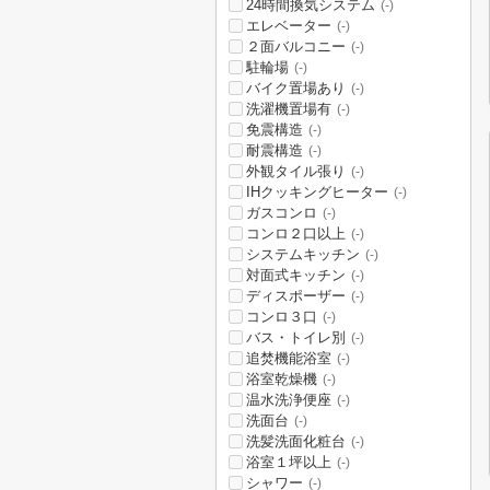
24時間換気システム
(-)
エレベーター
(-)
２面バルコニー
(-)
駐輪場
(-)
バイク置場あり
(-)
洗濯機置場有
(-)
免震構造
(-)
耐震構造
(-)
外観タイル張り
(-)
IHクッキングヒーター
(-)
ガスコンロ
(-)
コンロ２口以上
(-)
システムキッチン
(-)
対面式キッチン
(-)
ディスポーザー
(-)
コンロ３口
(-)
バス・トイレ別
(-)
追焚機能浴室
(-)
浴室乾燥機
(-)
温水洗浄便座
(-)
洗面台
(-)
洗髪洗面化粧台
(-)
浴室１坪以上
(-)
シャワー
(-)