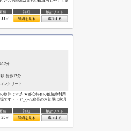
向きのお部屋は家具の配置もしやすく使
面積
詳細
検討リスト
8.11㎡
詳細を見る
追加する
歩12分
駅 徒歩17分
コンクリート
の物件で☆彡 ★都心特有の他路線利用
す・・ (^_-)-☆縦長のお部屋は家具
面積
詳細
検討リスト
8.25㎡
詳細を見る
追加する