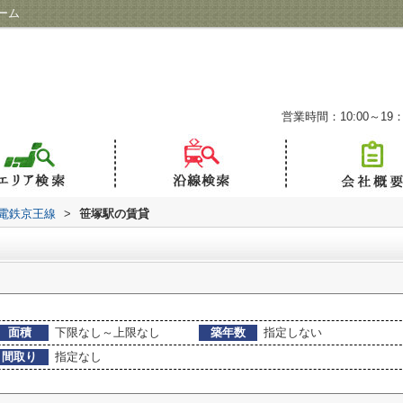
ーム
営業時間：10:00～19：
電鉄京王線
>
笹塚駅の賃貸
面積
下限なし～上限なし
築年数
指定しない
間取り
指定なし