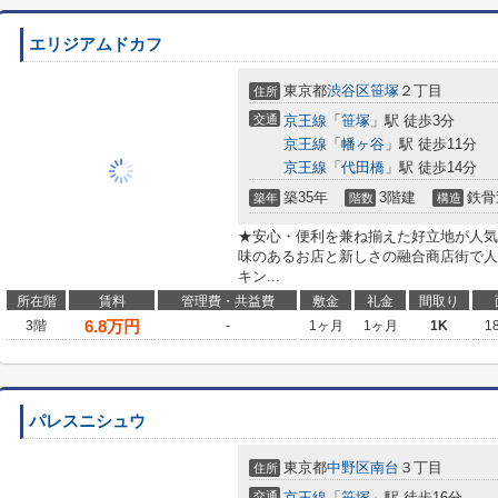
エリジアムドカフ
東京都
渋谷区
笹塚
２丁目
住所
交通
京王線
「
笹塚
」駅 徒歩3分
京王線
「
幡ヶ谷
」駅 徒歩11分
京王線
「
代田橋
」駅 徒歩14分
築35年
3階建
鉄骨
築年
階数
構造
★安心・便利を兼ね揃えた好立地が人気
味のあるお店と新しさの融合商店街で人
キン...
所在階
賃料
管理費・共益費
敷金
礼金
間取り
6.8
万円
3階
-
1ヶ月
1ヶ月
1K
1
パレスニシュウ
東京都
中野区
南台
３丁目
住所
交通
京王線
「
笹塚
」駅 徒歩16分