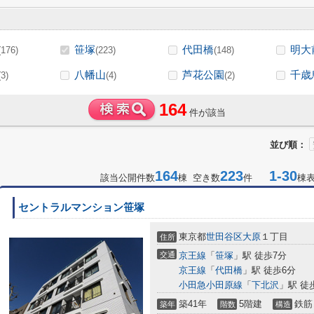
笹塚
代田橋
明大
(176)
(223)
(148)
八幡山
芦花公園
千歳
(3)
(4)
(2)
164
件が該当
並び順：
164
223
1-30
該当公開件数
棟 空き数
件
棟
セントラルマンション笹塚
東京都
世田谷区
大原
１丁目
住所
交通
京王線
「
笹塚
」駅 徒歩7分
京王線
「
代田橋
」駅 徒歩6分
小田急小田原線
「
下北沢
」駅 徒
築41年
5階建
鉄筋
築年
階数
構造