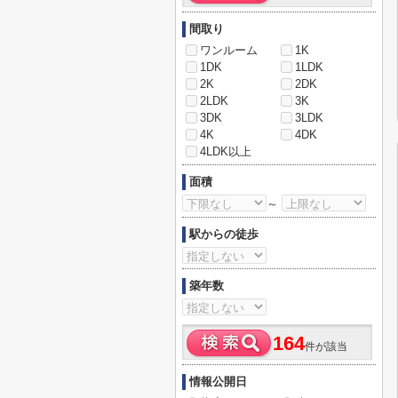
間取り
ワンルーム
1K
1DK
1LDK
2K
2DK
2LDK
3K
3DK
3LDK
4K
4DK
4LDK以上
面積
～
駅からの徒歩
築年数
164
件が該当
情報公開日