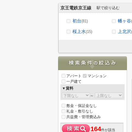
京王電鉄京王線
駅で絞り込む
初台
幡ヶ谷
(81)
桜上水
上北沢
(15)
アパート
マンション
一戸建て
▼賃料
～
敷金・保証金なし
礼金・敷引なし
共益費・管理費込み
164
件が該当