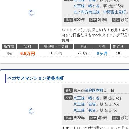
京王線
「
幡ヶ谷
」駅 徒歩15分
丸ノ内方南支線
「
中野富士見町
」
築32年
3階建
鉄筋
築年
階数
構造
バストイレ別でお探しの方！必見！条件
向きで日当たりもgood♪ダイニング部分も
費用...
所在階
賃料
管理費・共益費
敷金
礼金
間取り
6.8
万円
0ヶ月
3階
3,000円
5.28万円
1K
ペガサスマンション渋谷本町
東京都
渋谷区
本町
１丁目
住所
交通
京王線
「
幡ヶ谷
」駅 徒歩4分
京王線
「
笹塚
」駅 徒歩15分
京王線
「
初台
」駅 徒歩7分
築38年
4階建
鉄筋
築年
階数
構造
★オートロック付分譲マンションに住んで