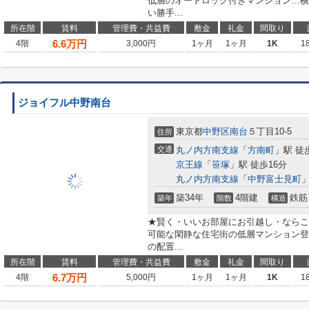
低層のオートロック付きマンション…横
い勝手...
所在階
賃料
管理費・共益費
敷金
礼金
間取り
6.6
万円
4階
3,000円
1ヶ月
1ヶ月
1K
1
ジョイフル中野南台
東京都
中野区
南台
５丁目10-5
住所
交通
丸ノ内方南支線
「
方南町
」駅 徒
京王線
「
笹塚
」駅 徒歩16分
丸ノ内方南支線
「
中野富士見町
」
築34年
4階建
鉄筋
築年
階数
構造
★賢く・いいお部屋にお引越し・ならこ
可能な閑静な住宅街の低層マンション登場で
の配置...
所在階
賃料
管理費・共益費
敷金
礼金
間取り
6.7
万円
4階
5,000円
1ヶ月
1ヶ月
1K
1