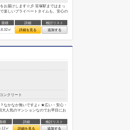
をお届けします☆彡 笹塚駅まではまっ
で楽しいプライベートタイムも。安心の
面積
詳細
検討リスト
18.32㎡
詳細を見る
追加する
コンクリート
？なかなか無いですよ♪ ★広い・安心・
回大人気のマンションなのでお早目にお
面積
詳細
検討リスト
6.12㎡
詳細を見る
追加する