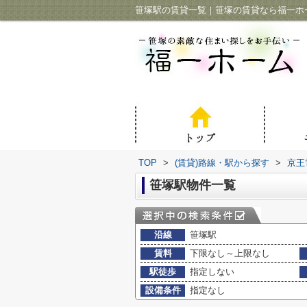
笹塚駅の賃貸一覧｜笹塚の賃貸なら福一ホ
TOP
>
(賃貸)路線・駅から探す
>
京王
笹塚駅物件一覧
沿線
笹塚駅
賃料
下限なし～上限なし
駅徒歩
指定しない
設備条件
指定なし