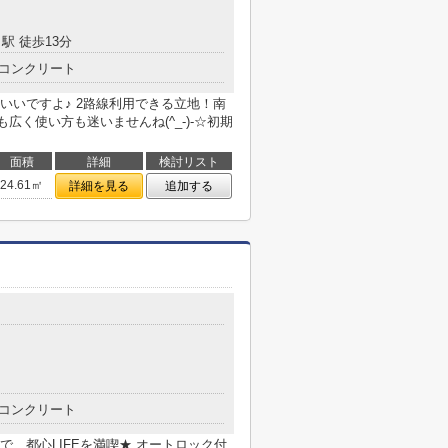
駅 徒歩13分
コンクリート
いいですよ♪ 2路線利用できる立地！南
広く使い方も迷いませんね(^_-)-☆初期
面積
詳細
検討リスト
24.61㎡
詳細を見る
追加する
コンクリート
…都心LIFEを満喫★ オートロック付