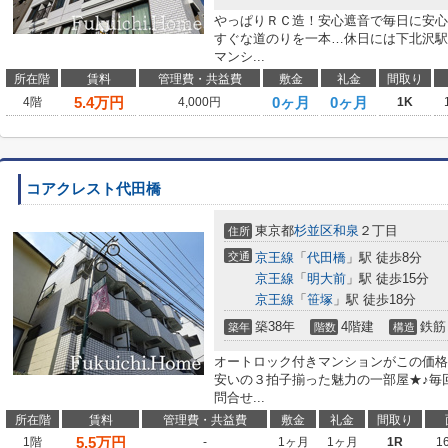
やっぱりＲＣ造！安心遮音で毎日に安心
すぐな道のりを一本…休日には下北沢駅
マンシ...
所在階
賃料
管理費・共益費
敷金
礼金
間取り
5.4
万円
0ヶ月
0ヶ月
4階
4,000円
1K
コアクレスト代田橋
東京都
杉並区
和泉
２丁目
住所
交通
京王線
「
代田橋
」駅 徒歩8分
京王線
「
明大前
」駅 徒歩15分
京王線
「
笹塚
」駅 徒歩18分
築38年
4階建
鉄筋
築年
階数
構造
オートロック付きマンションがこの価格
安いの３拍子揃った魅力の一部屋★♪毎
問合せ...
所在階
賃料
管理費・共益費
敷金
礼金
間取り
5.5
万円
1階
-
1ヶ月
1ヶ月
1R
1