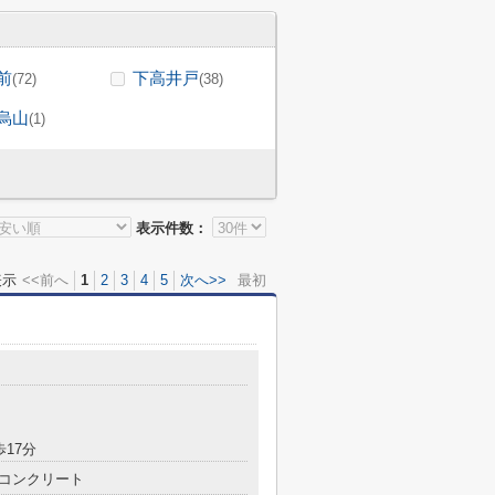
前
下高井戸
(72)
(38)
烏山
(1)
表示件数：
表示
<<前へ
1
2
3
4
5
次へ>>
最初
歩17分
コンクリート