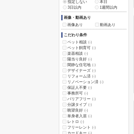
指定しない
本日
3日以内
1週間以内
画像・動画あり
画像あり
動画あり
こだわり条件
ペット相談
(-)
ペット飼育可
(-)
楽器相談
(-)
陽当り良好
(-)
閑静な住宅地
(-)
デザイナーズ
(-)
リフォーム済
(-)
リノベーション済
(-)
保証人不要
(-)
事務所可
(-)
バリアフリー
(-)
分譲タイプ
(-)
眺望良好
(-)
単身者入居
(-)
レトロ
(-)
フリーレント
(-)
カードキー
(-)