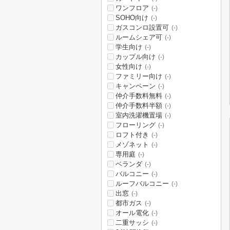
ワンフロア
(-)
SOHO向け
(-)
ガスコンロ設置可
(-)
ルームシェア可
(-)
学生向け
(-)
カップル向け
(-)
女性向け
(-)
ファミリー向け
(-)
キャンペーン
(-)
仲介手数料無料
(-)
仲介手数料半額
(-)
室内洗濯機置場
(-)
フローリング
(-)
ロフト付き
(-)
メゾネット
(-)
専用庭
(-)
ベランダ
(-)
バルコニー
(-)
ルーフバルコニー
(-)
出窓
(-)
都市ガス
(-)
オール電化
(-)
二重サッシ
(-)