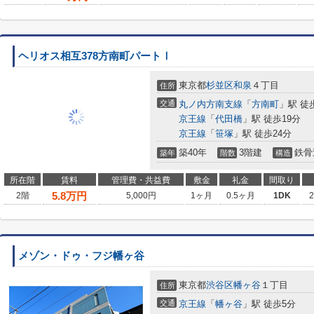
ヘリオス相互378方南町パートⅠ
東京都
杉並区
和泉
４丁目
住所
交通
丸ノ内方南支線
「
方南町
」駅 徒
京王線
「
代田橋
」駅 徒歩19分
京王線
「
笹塚
」駅 徒歩24分
築40年
3階建
鉄骨
築年
階数
構造
所在階
賃料
管理費・共益費
敷金
礼金
間取り
5.8
万円
2階
5,000円
1ヶ月
0.5ヶ月
1DK
メゾン・ドゥ・フジ幡ヶ谷
東京都
渋谷区
幡ヶ谷
１丁目
住所
交通
京王線
「
幡ヶ谷
」駅 徒歩5分