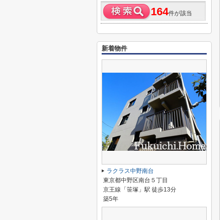
164
件が該当
新着物件
ラクラス中野南台
東京都中野区南台５丁目
京王線「笹塚」駅 徒歩13分
築5年