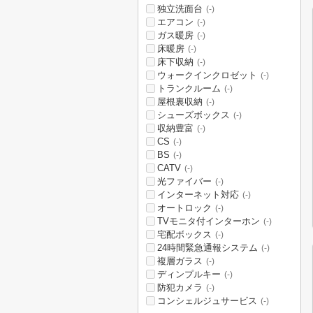
独立洗面台
(-)
エアコン
(-)
ガス暖房
(-)
床暖房
(-)
床下収納
(-)
ウォークインクロゼット
(-)
トランクルーム
(-)
屋根裏収納
(-)
シューズボックス
(-)
収納豊富
(-)
CS
(-)
BS
(-)
CATV
(-)
光ファイバー
(-)
インターネット対応
(-)
オートロック
(-)
TVモニタ付インターホン
(-)
宅配ボックス
(-)
24時間緊急通報システム
(-)
複層ガラス
(-)
ディンプルキー
(-)
防犯カメラ
(-)
コンシェルジュサービス
(-)