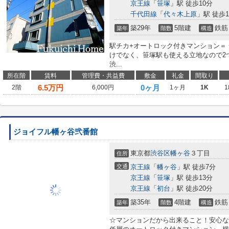
京王線
「
笹塚
」駅 徒歩10分
千代田線
「
代々木上原
」駅 徒歩1
築29年
5階建
鉄筋
築年
階数
構造
駅チカ+オートロック付きマンション＝
けでなく、笹塚駅も使える立地なので2つ
渋...
所在階
賃料
管理費・共益費
敷金
礼金
間取り
6.5
万円
0ヶ月
2階
6,000円
1ヶ月
1K
1
ジョイフル幡ヶ谷弐番館
東京都
渋谷区
幡ヶ谷
３丁目
住所
交通
京王線
「
幡ヶ谷
」駅 徒歩7分
京王線
「
笹塚
」駅 徒歩13分
京王線
「
初台
」駅 徒歩20分
築35年
4階建
鉄筋
築年
階数
構造
☆マンションだから出来ること！安心な