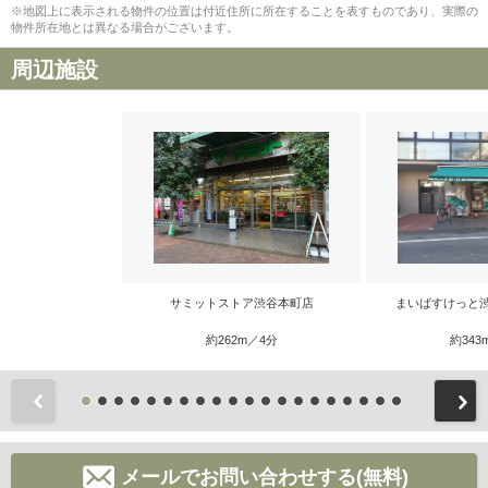
※地図上に表示される物件の位置は付近住所に所在することを表すものであり、実際の
物件所在地とは異なる場合がございます。
周辺施設
サミットストア渋谷本町店
まいばすけっと
約262m／4分
約343
前
メールでお問い合わせする(無料)