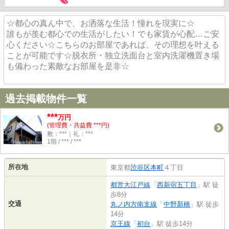
☆都心の真ん中で、お洒落な生活！憧れを現実に☆
誰もが羨む都心での生活がしたい！でも家賃が心配…ご安
心ください☆こちらのお部屋であれば、その理想を叶える
ことが可能です☆脱衣所・独立洗面台と室内洗濯機置き場
も備わった素敵なお部屋を是非☆
過去掲載物件一覧
***
万円
(管理費・共益費 ***円)
敷：***｜礼：***
1階 / *** / ***
所在地
東京都
渋谷区
本町
４丁目
都営大江戸線
「
西新宿五丁目
」駅 徒
歩8分
交通
丸ノ内方南支線
「
中野新橋
」駅 徒歩
14分
京王線
「
初台
」駅 徒歩14分