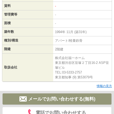
賃料
-
管理費等
-
面積
-
築年数
1994年 11月 (築31年)
種別/構造
アパート/軽量鉄骨
階建
2階建
株式会社福一ホーム
東京都渋谷区笹塚２丁目16-2 ASP笹
取扱会社
塚ビル
TEL:03-5333-2757
東京都知事 (9) 第53079号
情報の見方
メールでお問い合わせする(無料)
電話でお問い合わせする