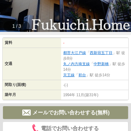
1 / 3
賃料
-
都営大江戸線
「
西新宿五丁目
」駅 徒
歩8分
交通
丸ノ内方南支線
「
中野新橋
」駅 徒歩
14分
京王線
「
初台
」駅 徒歩14分
間取り(面積)
-(-)
築年月
1994年 11月(築31年)
メールでお問い合わせする(無料)
電話でお問い合わせする