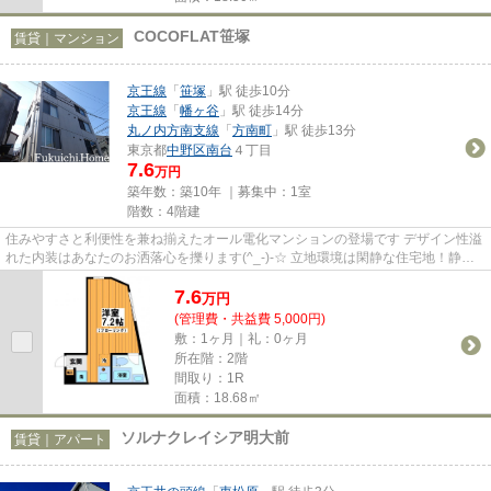
COCOFLAT笹塚
賃貸｜マンション
京王線
「
笹塚
」駅 徒歩10分
京王線
「
幡ヶ谷
」駅 徒歩14分
丸ノ内方南支線
「
方南町
」駅 徒歩13分
東京都
中野区
南台
４丁目
7.6
万円
築年数：築10年 ｜募集中：
1室
階数：4階建
住みやすさと利便性を兼ね揃えたオール電化マンションの登場です デザイン性溢
れた内装はあなたのお洒落心を擽ります(^_-)-☆ 立地環境は閑静な住宅地！静か
な環境でお洒落マンションで...
7.6
万
円
(管理費・共益費 5,000円)
敷：1ヶ月｜礼：0ヶ月
所在階：2階
間取り：1R
面積：18.68㎡
ソルナクレイシア明大前
賃貸｜アパート