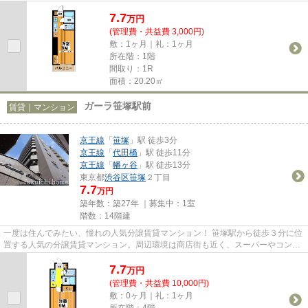
り、女性の入居者様にも大好評の...
7.7
万
円
(管理費・共益費 3,000円)
敷：1ヶ月｜礼：1ヶ月
所在階：1階
間取り：1R
面積：20.20㎡
ガーラ笹塚駅前
賃貸｜マンション
京王線
「
笹塚
」駅 徒歩3分
京王線
「
代田橋
」駅 徒歩11分
京王線
「
幡ヶ谷
」駅 徒歩13分
東京都
渋谷区
笹塚
２丁目
7.7
万円
築年数：築27年 ｜募集中：
1室
階数：14階建
一度は住んでみたい、憧れの人気分譲賃貸マンション！ 笹塚駅から徒歩３分に位
置する人気の分譲賃貸マンション。周辺環境は商店街も近く、スーパーやコンビ
ニが近いのでとっても便利。...
7.7
万
円
(管理費・共益費 10,000円)
敷：0ヶ月｜礼：1ヶ月
所在階：4階