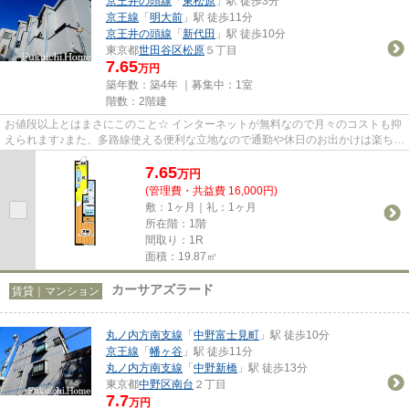
京王井の頭線
「
東松原
」駅 徒歩3分
京王線
「
明大前
」駅 徒歩11分
京王井の頭線
「
新代田
」駅 徒歩10分
東京都
世田谷区
松原
５丁目
7.65
万円
築年数：築4年 ｜募集中：
1室
階数：2階建
お値段以上とはまさにこのこと☆ インターネットが無料なので月々のコストも抑
えられます♪また、多路線使える便利な立地なので通勤や休日のお出かけは楽ちん
です☆人気の閑静なエリアと...
7.65
万
円
(管理費・共益費 16,000円)
敷：1ヶ月｜礼：1ヶ月
所在階：1階
間取り：1R
面積：19.87㎡
カーサアズラード
賃貸｜マンション
丸ノ内方南支線
「
中野富士見町
」駅 徒歩10分
京王線
「
幡ヶ谷
」駅 徒歩11分
丸ノ内方南支線
「
中野新橋
」駅 徒歩13分
東京都
中野区
南台
２丁目
7.7
万円