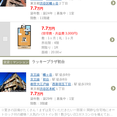
東京都
渋谷区
幡ヶ谷
２丁目
7.7
万円
築年数：築24年 ｜募集中：
1室
階数：11階建
7.7
万
円
(管理費・共益費 3,000円)
敷：1ヶ月｜礼：1ヶ月
所在階：4階
間取り：1R
面積：20.00㎡
ラッキープラザ初台
賃貸｜マンション
京王線
「
幡ヶ谷
」駅 徒歩8分
京王線
「
初台
」駅 徒歩8分
都営大江戸線
「
西新宿五丁目
」駅 徒歩19分
東京都
渋谷区
本町
１丁目
7.7
万円
築年数：築29年 ｜募集中：
1室
階数：3階建
☆驚きの設備がたくさん！まずは見ていただきたい一部屋☆ 閑静な住宅地にオー
トロック付の建物！人気のバストイレ別！数少ない2口ガスコンロを備えてお