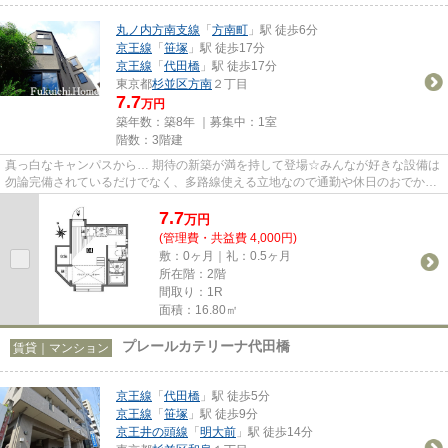
丸ノ内方南支線
「
方南町
」駅 徒歩6分
京王線
「
笹塚
」駅 徒歩17分
京王線
「
代田橋
」駅 徒歩17分
東京都
杉並区
方南
２丁目
7.7
万円
築年数：築8年 ｜募集中：
1室
階数：3階建
真っ白なキャンパスから… 期待の新築が満を持して登場☆みんなが好きな設備は
勿論完備されているだけでなく、多路線使える立地なので通勤や休日のおでかけ
も楽ちんです(^_-)-☆
7.7
万
円
(管理費・共益費 4,000円)
敷：0ヶ月｜礼：0.5ヶ月
所在階：2階
間取り：1R
面積：16.80㎡
プレールカテリーナ代田橋
賃貸｜マンション
京王線
「
代田橋
」駅 徒歩5分
京王線
「
笹塚
」駅 徒歩9分
京王井の頭線
「
明大前
」駅 徒歩14分