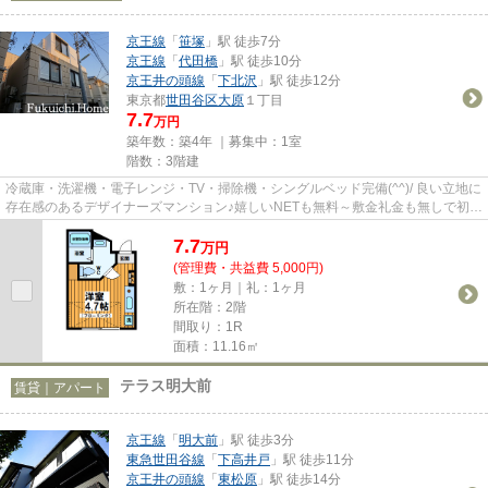
京王線
「
笹塚
」駅 徒歩7分
京王線
「
代田橋
」駅 徒歩10分
京王井の頭線
「
下北沢
」駅 徒歩12分
東京都
世田谷区
大原
１丁目
7.7
万円
築年数：築4年 ｜募集中：
1室
階数：3階建
冷蔵庫・洗濯機・電子レンジ・TV・掃除機・シングルベッド完備(^^)/ 良い立地に
存在感のあるデザイナーズマンション♪嬉しいNETも無料～敷金礼金も無しで初期
費用も抑えられます♪
7.7
万
円
(管理費・共益費 5,000円)
敷：1ヶ月｜礼：1ヶ月
所在階：2階
間取り：1R
面積：11.16㎡
テラス明大前
賃貸｜アパート
京王線
「
明大前
」駅 徒歩3分
東急世田谷線
「
下高井戸
」駅 徒歩11分
京王井の頭線
「
東松原
」駅 徒歩14分