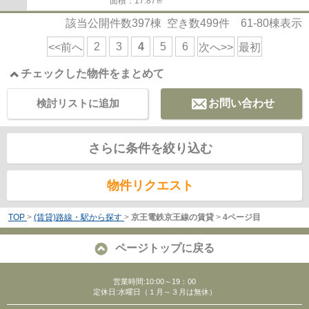
面積：17.87㎡
該当公開件数
397
棟 空き数
499
件
61-80
棟表示
2
3
4
5
6
<<前へ
次へ>>
最初
チェックした物件をまとめて
検討リストに追加
お問い合わせ
さらに条件を絞り込む
物件リクエスト
TOP
>
(賃貸)路線・駅から探す
>
京王電鉄京王線の賃貸
>
4ページ目
ページトップに戻る
営業時間:10:00～19：00
定休日:水曜日（１月～３月は無休）