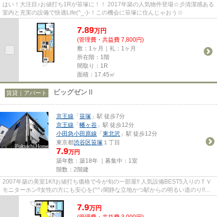
はい！大注目♪お値打ち1Rが笹塚に！！ 2017年築の人気物件登場☆彡清潔感ある
室内と充実の設備で快適Life(^_-)-！この機会に笹塚に住んじゃおう☆
7.89
万
円
(管理費・共益費 7,800円)
敷：1ヶ月｜礼：1ヶ月
所在階：1階
間取り：1R
面積：17.45㎡
ビッグゼンⅡ
賃貸｜アパート
京王線
「
笹塚
」駅 徒歩7分
京王線
「
幡ヶ谷
」駅 徒歩12分
小田急小田原線
「
東北沢
」駅 徒歩12分
東京都
渋谷区
笹塚
１丁目
7.9
万円
築年数：築18年 ｜募集中：
1室
階数：2階建
2007年築の美室1K!!お値打ち価格で今が旬の一部屋!! 人気設備BEST5入りのＴＶ
モニターホン!!女性の方にも安心を(^^♪閑静な立地かつ駅からの明るい道のり!!バ
ランスのとれた一部屋をあ...
7.9
万
円
(管理費・共益費 3,000円)