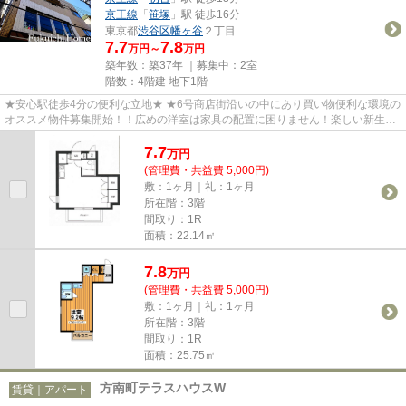
京王線
「
笹塚
」駅 徒歩16分
東京都
渋谷区
幡ヶ谷
２丁目
7.7
7.8
万円～
万円
築年数：築37年 ｜募集中：
2室
階数：4階建 地下1階
★安心駅徒歩4分の便利な立地★ ★6号商店街沿いの中にあり買い物便利な環境の
オススメ物件募集開始！！広めの洋室は家具の配置に困りません！楽しい新生活
を是非このお部屋から(^^♪
7.7
万
円
(管理費・共益費 5,000円)
敷：1ヶ月｜礼：1ヶ月
所在階：3階
間取り：1R
面積：22.14㎡
7.8
万
円
(管理費・共益費 5,000円)
敷：1ヶ月｜礼：1ヶ月
所在階：3階
間取り：1R
面積：25.75㎡
方南町テラスハウスW
賃貸｜アパート