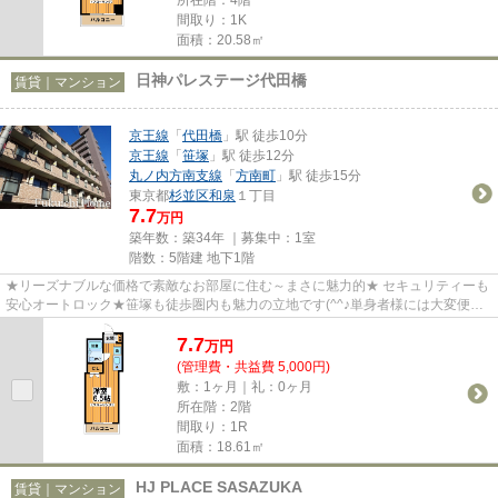
間取り：1K
面積：20.58㎡
日神パレステージ代田橋
賃貸｜マンション
京王線
「
代田橋
」駅 徒歩10分
京王線
「
笹塚
」駅 徒歩12分
丸ノ内方南支線
「
方南町
」駅 徒歩15分
東京都
杉並区
和泉
１丁目
7.7
万円
築年数：築34年 ｜募集中：
1室
階数：5階建 地下1階
★リーズナブルな価格で素敵なお部屋に住む～まさに魅力的★ セキュリティーも
安心オートロック★笹塚も徒歩圏内も魅力の立地です(^^♪単身者様には大変便利
な「ドン・キホーテ」がすぐ近...
7.7
万
円
(管理費・共益費 5,000円)
敷：1ヶ月｜礼：0ヶ月
所在階：2階
間取り：1R
面積：18.61㎡
HJ PLACE SASAZUKA
賃貸｜マンション