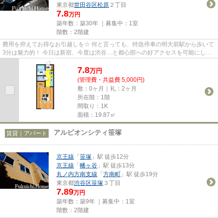
東京都
世田谷区
松原
２丁目
7.8
万円
築年数：築30年 ｜募集中：
1室
階数：2階建
費用を抑えてお得なお引越しを☆ 何と言っても、特急停車の明大前駅から歩いて
3分は魅力的！ 今日は新宿、今度は渋谷…と都心部への好アクセスを可能にしま
す！ 通勤時間が短くなれば、...
7.8
万
円
(管理費・共益費 5,000円)
敷：0ヶ月｜礼：2ヶ月
所在階：1階
間取り：1K
面積：19.87㎡
アルビオンシティ笹塚
賃貸｜アパート
京王線
「
笹塚
」駅 徒歩12分
京王線
「
幡ヶ谷
」駅 徒歩13分
丸ノ内方南支線
「
方南町
」駅 徒歩19分
東京都
渋谷区
笹塚
３丁目
7.89
万円
築年数：築9年 ｜募集中：
1室
階数：2階建