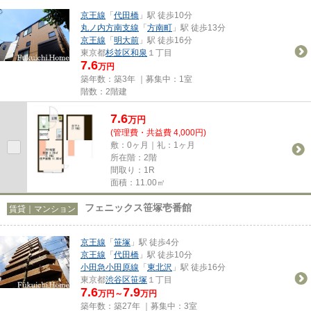
京王線
「
代田橋
」駅 徒歩10分
丸ノ内方南支線
「
方南町
」駅 徒歩13分
京王線
「
明大前
」駅 徒歩16分
東京都
杉並区
和泉
１丁目
7.6
万円
築年数：築3年 ｜募集中：
1室
階数：2階建
7.6
万
円
(管理費・共益費 4,000円)
敷：0ヶ月｜礼：1ヶ月
所在階：2階
間取り：1R
面積：11.00㎡
フェニックス笹塚壱番館
賃貸｜マンション
京王線
「
笹塚
」駅 徒歩4分
京王線
「
代田橋
」駅 徒歩10分
小田急小田原線
「
東北沢
」駅 徒歩16分
東京都
渋谷区
笹塚
１丁目
7.6
7.9
万円～
万円
築年数：築27年 ｜募集中：
3室