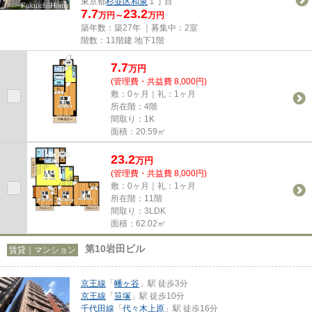
東京都
杉並区
和泉
１丁目
7.7
23.2
万円～
万円
築年数：築27年 ｜募集中：
2室
階数：11階建 地下1階
7.7
万
円
(管理費・共益費 8,000円)
敷：0ヶ月｜礼：1ヶ月
所在階：4階
間取り：1K
面積：20.59㎡
23.2
万
円
(管理費・共益費 8,000円)
敷：0ヶ月｜礼：1ヶ月
所在階：11階
間取り：3LDK
面積：62.02㎡
第10岩田ビル
賃貸｜マンション
京王線
「
幡ヶ谷
」駅 徒歩3分
京王線
「
笹塚
」駅 徒歩10分
千代田線
「
代々木上原
」駅 徒歩16分