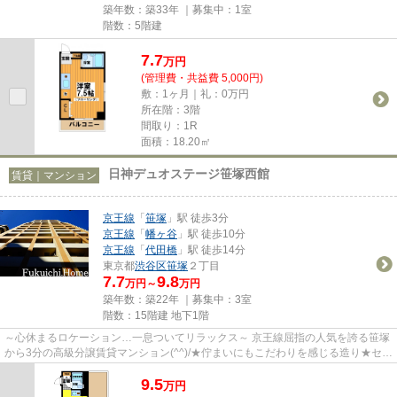
築年数：築33年 ｜募集中：
1室
階数：5階建
7.7
万
円
(管理費・共益費 5,000円)
敷：1ヶ月｜礼：0万円
所在階：3階
間取り：1R
面積：18.20㎡
日神デュオステージ笹塚西館
賃貸｜マンション
京王線
「
笹塚
」駅 徒歩3分
京王線
「
幡ヶ谷
」駅 徒歩10分
京王線
「
代田橋
」駅 徒歩14分
東京都
渋谷区
笹塚
２丁目
7.7
9.8
万円～
万円
築年数：築22年 ｜募集中：
3室
階数：15階建 地下1階
～心休まるロケーション…一息ついてリラックス～ 京王線屈指の人気を誇る笹塚
から3分の高級分譲賃貸マンション(^^)/★佇まいにもこだわりを感じる造り★セキ
ュリティもバッチリ！ 一つ考...
9.5
万
円