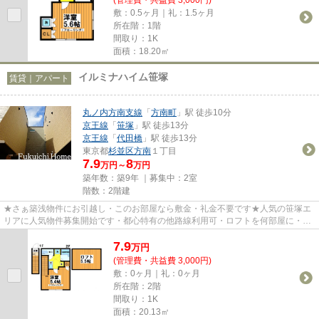
敷：0.5ヶ月｜礼：1.5ヶ月
所在階：1階
間取り：1K
面積：18.20㎡
イルミナハイム笹塚
賃貸｜アパート
丸ノ内方南支線
「
方南町
」駅 徒歩10分
京王線
「
笹塚
」駅 徒歩13分
京王線
「
代田橋
」駅 徒歩13分
東京都
杉並区
方南
１丁目
7.9
8
万円～
万円
築年数：築9年 ｜募集中：
2室
階数：2階建
★さぁ築浅物件にお引越し・このお部屋なら敷金・礼金不要です★人気の笹塚エ
リアに人気物件募集開始です・都心特有の他路線利用可・ロフトを何部屋に・・
さあワクワクドキドキの新生活...
7.9
万
円
(管理費・共益費 3,000円)
敷：0ヶ月｜礼：0ヶ月
所在階：2階
間取り：1K
面積：20.13㎡