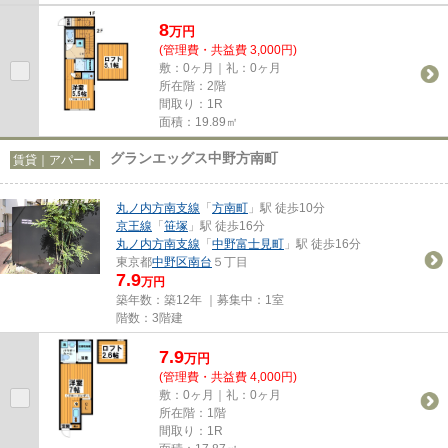
8
万
円
(管理費・共益費 3,000円)
敷：0ヶ月｜礼：0ヶ月
所在階：2階
間取り：1R
面積：19.89㎡
グランエッグス中野方南町
賃貸｜アパート
丸ノ内方南支線
「
方南町
」駅 徒歩10分
京王線
「
笹塚
」駅 徒歩16分
丸ノ内方南支線
「
中野富士見町
」駅 徒歩16分
東京都
中野区
南台
５丁目
7.9
万円
築年数：築12年 ｜募集中：
1室
階数：3階建
7.9
万
円
(管理費・共益費 4,000円)
敷：0ヶ月｜礼：0ヶ月
所在階：1階
間取り：1R