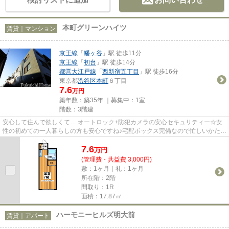
本町グリーンハイツ
賃貸｜マンション
京王線
「
幡ヶ谷
」駅 徒歩11分
京王線
「
初台
」駅 徒歩14分
都営大江戸線
「
西新宿五丁目
」駅 徒歩16分
東京都
渋谷区
本町
６丁目
7.6
万円
築年数：築35年 ｜募集中：
1室
階数：3階建
安心して住んで欲しくて… オートロック+防犯カメラの安心セキュリティー☆女
性の初めての一人暮らしの方も安心ですね♪宅配ボックス完備なので忙しいかたも
お荷物の心配はいりません♪落...
7.6
万
円
(管理費・共益費 3,000円)
敷：1ヶ月｜礼：1ヶ月
所在階：2階
間取り：1R
面積：17.87㎡
ハーモニーヒルズ明大前
賃貸｜アパート