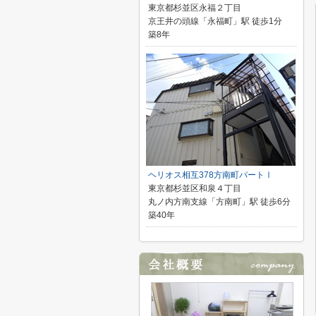
東京都杉並区永福２丁目
京王井の頭線「永福町」駅 徒歩1分
築8年
ヘリオス相互378方南町パートⅠ
東京都杉並区和泉４丁目
丸ノ内方南支線「方南町」駅 徒歩6分
築40年