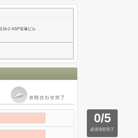
6-2 ASP笹塚ビル
0
/
5
必須項目完了