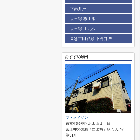
下高井戸
京王線 桜上水
京王線 上北沢
東急世田谷線 下高井戸
おすすめ物件
マ・メイゾン
東京都杉並区浜田山１丁目
京王井の頭線「西永福」駅 徒歩7分
築31年