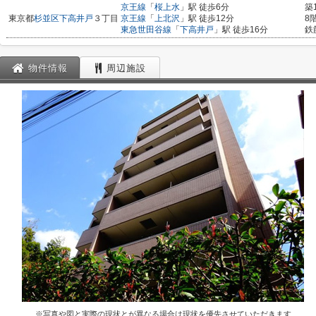
京王線
「
桜上水
」駅 徒歩6分
築
東京都
杉並区
下高井戸
３丁目
京王線
「
上北沢
」駅 徒歩12分
8
東急世田谷線
「
下高井戸
」駅 徒歩16分
鉄
物件情報
周辺施設
※写真や図と実際の現状とが異なる場合は現状を優先させていただきます