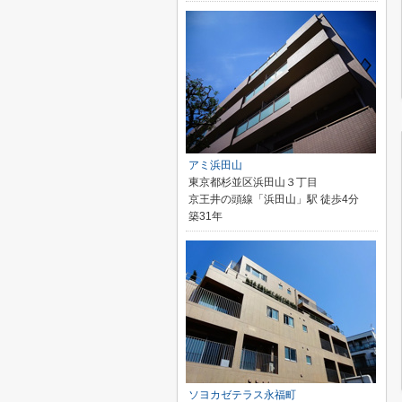
アミ浜田山
東京都杉並区浜田山３丁目
京王井の頭線「浜田山」駅 徒歩4分
築31年
ソヨカゼテラス永福町