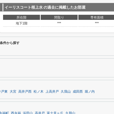
イーリスコート桜上水
の過去に掲載したお部屋
所在階
間取り
専有面積
地下1階
***
***
条件から探す
井戸東
大宮
高井戸西
松ノ木
上高井戸
久我山
成田西
堀ノ内
永福町
西永福
浜田山
高井戸
富士見ヶ丘
久我山