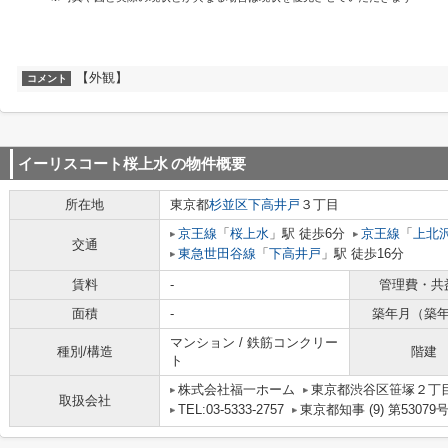
【外観】
コメント
イーリスコート桜上水
の物件概要
所在地
東京都
杉並区
下高井戸
３丁目
京王線
「
桜上水
」駅 徒歩6分
京王線
「
上北
交通
東急世田谷線
「
下高井戸
」駅 徒歩16分
賃料
-
管理費・共
面積
-
築年月（築
マンション / 鉄筋コンクリー
種別/構造
階建
ト
株式会社福一ホーム
東京都渋谷区笹塚２丁目1
取扱会社
TEL:03-5333-2757
東京都知事 (9) 第53079