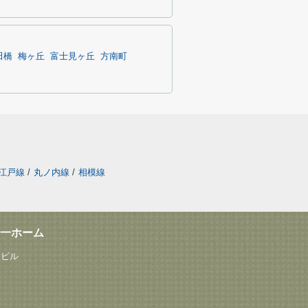
田橋
梅ヶ丘
富士見ヶ丘
方南町
江戸線
/
丸ノ内線
/
相模線
一ホーム
塚ビル