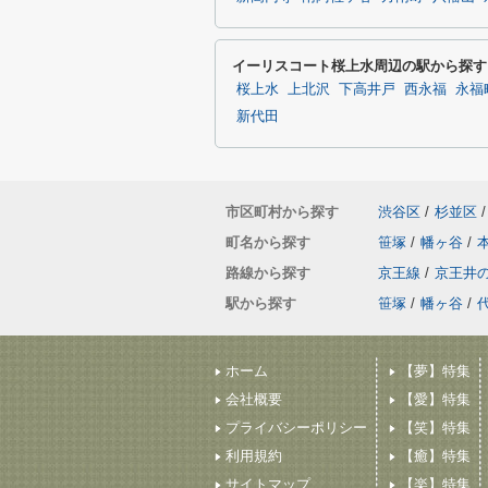
イーリスコート桜上水周辺の駅から探す
桜上水
上北沢
下高井戸
西永福
永福
新代田
市区町村から探す
渋谷区
/
杉並区
/
町名から探す
笹塚
/
幡ヶ谷
/
路線から探す
京王線
/
京王井
駅から探す
笹塚
/
幡ヶ谷
/
ホーム
【夢】特集
会社概要
【愛】特集
プライバシーポリシー
【笑】特集
利用規約
【癒】特集
サイトマップ
【楽】特集