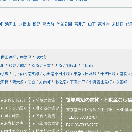
町
浜田山
八幡山
松原
明大前
芦花公園
高井戸
山下
豪徳寺
東松原
代
世田谷区
/
中野区
/
厚木市
本町
/
和泉
/
南台
/
松原
/
方南
/
大原
/
羽根木
/
浜田山
の頭線
/
丸ノ内方南支線
/
小田急小田原線
/
東急世田谷線
/
千代田線
/
都営大
代田橋
/
明大前
/
初台
/
方南町
/
東松原
/
下高井戸
/
中野富士見町
/
永福町
笹塚周辺の賃貸・不動産なら福
お問い合わせ
笹塚の賃貸
スタッフ紹介
幡ヶ谷の賃貸
東京都渋谷区笹塚２丁目16-2 ASP笹
周辺施設
初台の賃貸
TEL:03-5333-2757
お客様の声
代田橋の賃貸
FAX:03-5333-0757
物件カタログ
明大前の賃貸
Copyright(c) 株式会社福一ホーム