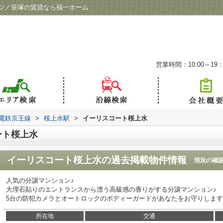
ジ／笹塚の賃貸なら福一ホーム
営業時間：10:00～19：
電鉄京王線
>
桜上水駅
>
イーリスコート桜上水
ート桜上水
イーリスコート桜上水
の過去掲載物件情報
現況の確
人気の分譲マンション♪
大理石貼りのエントランスから漂う高級感の香りがする分譲マンション♪
5台の防犯カメラとオートロックのボディーガードがあなたをお守りしま
所在地
交通