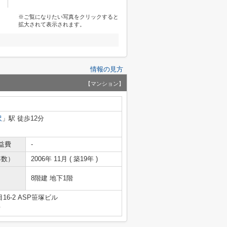
※ご覧になりたい写真をクリックすると
拡大されて表示されます。
情報の見方
【マンション】
沢
」駅 徒歩12分
益費
-
年数）
2006年 11月 ( 築19年 )
8階建 地下1階
6-2 ASP笹塚ビル
号