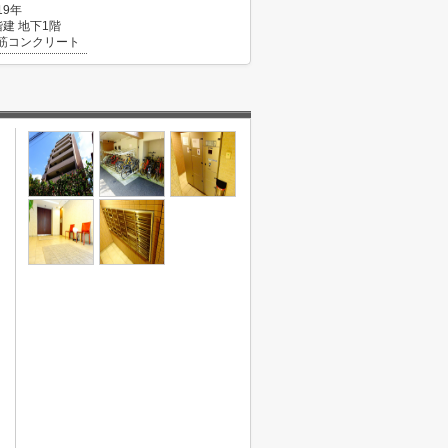
19年
階建 地下1階
筋コンクリート