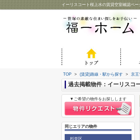
イーリスコート桜上水の賃貸空室確認ペー
TOP
>
(賃貸)路線・駅から探す
>
京王
過去掲載物件：イーリスコ
▼ご希望の物件をお探しします
同じエリアの物件
杉並区