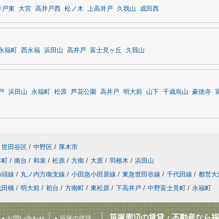
井戸東
大宮
高井戸西
松ノ木
上高井戸
久我山
成田西
永福町
西永福
浜田山
高井戸
富士見ヶ丘
久我山
戸
浜田山
永福町
松原
芦花公園
高井戸
明大前
山下
千歳烏山
豪徳寺
世田谷区
/
中野区
/
厚木市
本町
/
南台
/
和泉
/
松原
/
方南
/
大原
/
羽根木
/
浜田山
の頭線
/
丸ノ内方南支線
/
小田急小田原線
/
東急世田谷線
/
千代田線
/
都営大
代田橋
/
明大前
/
初台
/
方南町
/
東松原
/
下高井戸
/
中野富士見町
/
永福町
笹塚周辺の賃貸・不動産なら福
お問い合わせ
笹塚の賃貸