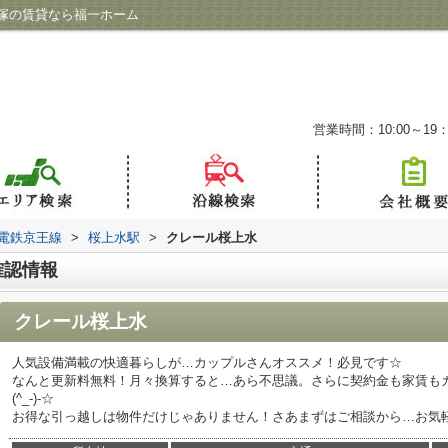
塚の賃貸なら福一ホーム
営業時間：10:00～19：
電鉄京王線
>
桜上水駅
>
クレール桜上水
確認情報
クレール桜上水
人気設備満載の快適暮らしが…カップルさんオススメ！必見です☆
なんと更新料無料！月々換算すると…あら不思議。さらに契約金も家賃も
(^_-)-☆
お得な引っ越しは物件だけじゃありません！さあまずはご相談から…お気