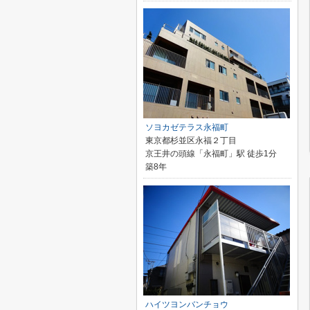
ソヨカゼテラス永福町
東京都杉並区永福２丁目
京王井の頭線「永福町」駅 徒歩1分
築8年
ハイツヨンバンチョウ