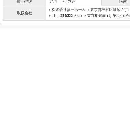
種別/構造
アパート / 木造
階建
株式会社福一ホーム
東京都渋谷区笹塚２丁目1
取扱会社
TEL:03-5333-2757
東京都知事 (9) 第53079