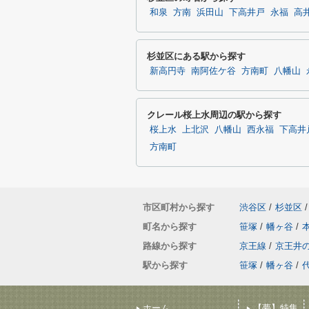
和泉
方南
浜田山
下高井戸
永福
高
杉並区にある駅から探す
新高円寺
南阿佐ケ谷
方南町
八幡山
クレール桜上水周辺の駅から探す
桜上水
上北沢
八幡山
西永福
下高井
方南町
市区町村から探す
渋谷区
/
杉並区
/
町名から探す
笹塚
/
幡ヶ谷
/
路線から探す
京王線
/
京王井
駅から探す
笹塚
/
幡ヶ谷
/
ホーム
【夢】特集