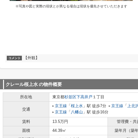
※写真や図と実際の現状とが異なる場合は現状を優先させていただきます
【外観】
コメント
クレール桜上水
の物件概要
所在地
東京都
杉並区
下高井戸
１丁目
京王線
「
桜上水
」駅 徒歩7分
京王線
「
上北
交通
京王線
「
八幡山
」駅 徒歩16分
賃料
13.5万円
管理費・共
面積
44.39㎡
築年月（築