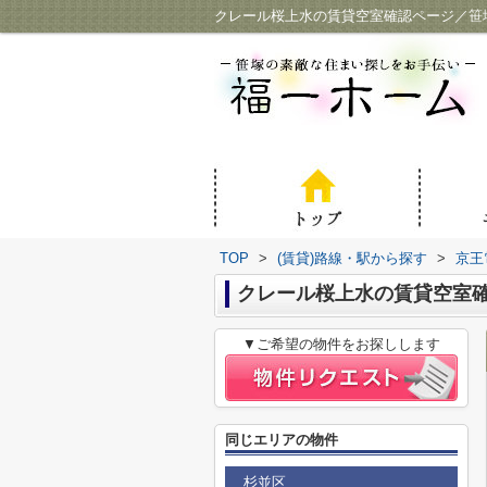
クレール桜上水の賃貸空室確認ページ／笹
TOP
>
(賃貸)路線・駅から探す
>
京王
クレール桜上水の賃貸空室
▼ご希望の物件をお探しします
同じエリアの物件
杉並区