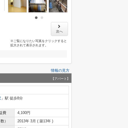
次へ
※ご覧になりたい写真をクリックすると
拡大されて表示されます。
情報の見方
【アパート】
沢
」駅 徒歩8分
益費
4,100円
年数）
2013年 3月 ( 築13年 )