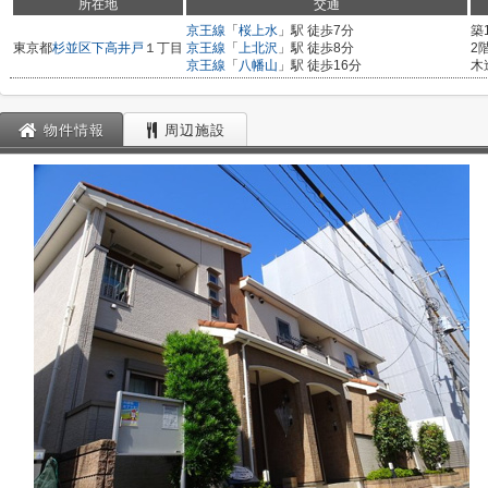
所在地
交通
京王線
「
桜上水
」駅 徒歩7分
築
東京都
杉並区
下高井戸
１丁目
京王線
「
上北沢
」駅 徒歩8分
2
京王線
「
八幡山
」駅 徒歩16分
木
物件情報
周辺施設