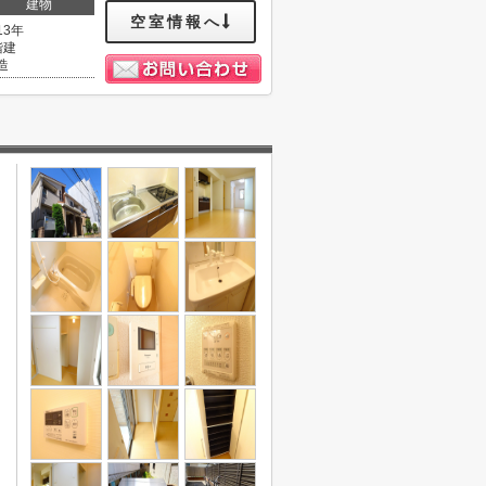
建物
空室情報へ
13年
階建
造