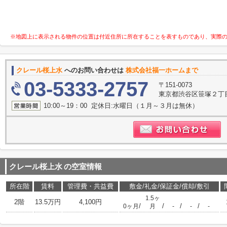
※地図上に表示される物件の位置は付近住所に所在することを表すものであり、実際
クレール桜上水
へのお問い合わせは
株式会社福一ホームまで
03-5333-2757
〒151-0073
東京都渋谷区笹塚２丁目1
10:00～19：00 定休日:水曜日（１月～３月は無休）
クレール桜上水
の空室情報
所在階
賃料
管理費・共益費
敷金/礼金/保証金/償却/敷引
1.5ヶ
2階
13.5万円
4,100円
/
/
/
/
0ヶ月
月
-
-
-