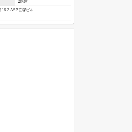
2階建
6-2 ASP笹塚ビル
号