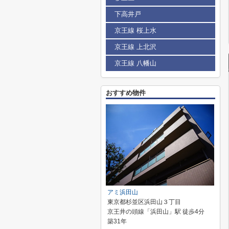
下高井戸
京王線 桜上水
京王線 上北沢
京王線 八幡山
おすすめ物件
アミ浜田山
東京都杉並区浜田山３丁目
京王井の頭線「浜田山」駅 徒歩4分
築31年