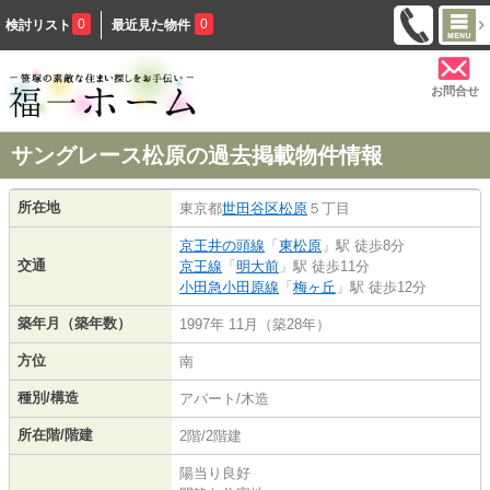
0
0
検討リスト
最近見た物件
お問合せ
サングレース松原の過去掲載物件情報
所在地
東京都
世田谷区
松原
５丁目
京王井の頭線
「
東松原
」駅 徒歩8分
交通
京王線
「
明大前
」駅 徒歩11分
小田急小田原線
「
梅ヶ丘
」駅 徒歩12分
築年月（築年数）
1997年 11月（築28年）
方位
南
種別/構造
アパート/木造
所在階/階建
2階/2階建
陽当り良好