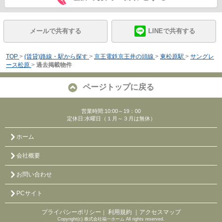
メールで共有する
LINEで共有する
TOP
>
(賃貸)路線・駅から探す
>
京王電鉄京王井の頭線
>
東松原駅
>
サングレ
ース松原
>
過去掲載物件
ページトップに戻る
営業時間:10:00～19：00
定休日:水曜日（１月～３月は無休）
ホーム
会社概要
お問い合わせ
PCサイト
プライバシーポリシー
利用規約
｜アクセスマップ
｜
Copyright(c) 株式会社福一ホーム All rights reserved.