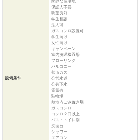
閑静な住宅地
保証人不要
眺望良好
学生相談
法人可
ガスコンロ設置可
学生向け
女性向け
キャンペーン
室内洗濯機置場
フローリング
バルコニー
都市ガス
設備条件
公営水道
公共下水
電気有
駐輪場
敷地内ごみ置き場
ガスコンロ
コンロ２口以上
バス・トイレ別
洗面台
シャワー
エアコン