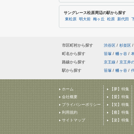
サングレース松原周辺の駅から探す
東松原
明大前
梅ヶ丘
松原
新代田
市区町村から探す
渋谷区
/
杉並区
/
町名から探す
笹塚
/
幡ヶ谷
/
路線から探す
京王線
/
京王井
駅から探す
笹塚
/
幡ヶ谷
/
ホーム
【夢】特集
会社概要
【愛】特集
プライバシーポリシー
【笑】特集
利用規約
【癒】特集
サイトマップ
【楽】特集