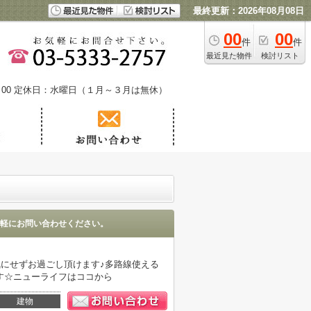
最終更新：2026年08月08日
00
00
件
件
最近見た物件
検討リスト
00
定休日：水曜日（１月～３月は無休）
軽にお問い合わせください。
気にせずお過ごし頂けます♪多路線使える
す☆ニューライフはココから
建物