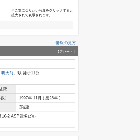
※ご覧になりたい写真をクリックすると
拡大されて表示されます。
情報の見方
【アパート】
「
明大前
」駅 徒歩11分
益費
-
年数）
1997年 11月 ( 築28年 )
2階建
6-2 ASP笹塚ビル
号