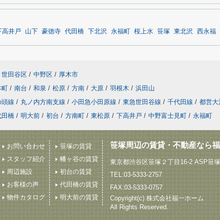
下高井戸
山下
豪徳寺
代田橋
下北沢
永福町
桜上水
笹塚
東北沢
西永福
世田谷区
/
中野区
/
厚木市
本町
/
南台
/
和泉
/
松原
/
方南
/
大原
/
羽根木
/
浜田山
の頭線
/
丸ノ内方南支線
/
小田急小田原線
/
東急世田谷線
/
千代田線
/
都営大
代田橋
/
明大前
/
初台
/
方南町
/
東松原
/
下高井戸
/
中野富士見町
/
永福町
笹塚周辺の賃貸・不動産なら福
お問い合わせ
笹塚の賃貸
スタッフ紹介
幡ヶ谷の賃貸
東京都渋谷区笹塚２丁目16-2 ASP笹
周辺施設
初台の賃貸
TEL:03-5333-2757
お客様の声
代田橋の賃貸
FAX:03-5333-0757
物件カタログ
明大前の賃貸
Copyright(c) 株式会社福一ホーム
All Rights Reserved.