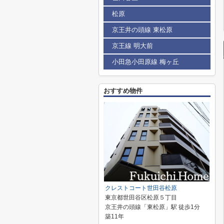
松原
京王井の頭線 東松原
京王線 明大前
小田急小田原線 梅ヶ丘
おすすめ物件
クレストコート世田谷松原
東京都世田谷区松原５丁目
京王井の頭線「東松原」駅 徒歩1分
築11年