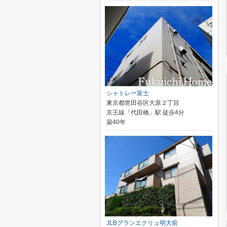
シャトレー富士
東京都世田谷区大原２丁目
京王線「代田橋」駅 徒歩4分
築40年
JLBグランエクリュ明大前