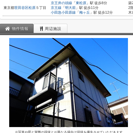
京王井の頭線
「
東松原
」駅 徒歩8分
築
東京都
世田谷区
松原
５丁目
京王線
「
明大前
」駅 徒歩11分
2
小田急小田原線
「
梅ヶ丘
」駅 徒歩12分
木
物件情報
周辺施設
※写真や図と実際の現状とが異なる場合は現状を優先させていただきます