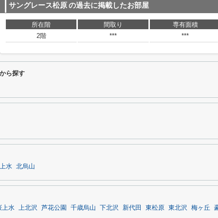
サングレース松原
の過去に掲載したお部屋
所在階
間取り
専有面積
2階
***
***
から探す
上水
北烏山
桜上水
上北沢
芦花公園
千歳烏山
下北沢
新代田
東松原
東北沢
梅ヶ丘