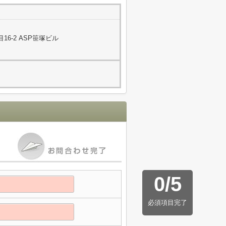
6-2 ASP笹塚ビル
0
/
5
必須項目完了