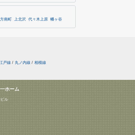
方南町
上北沢
代々木上原
幡ヶ谷
江戸線
/
丸ノ内線
/
相模線
一ホーム
塚ビル