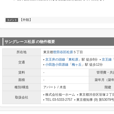
【外観】
コメント
サングレース松原
の物件概要
所在地
東京都
世田谷区
松原
５丁目
京王井の頭線
「
東松原
」駅 徒歩8分
京王線
交通
小田急小田原線
「
梅ヶ丘
」駅 徒歩12分
賃料
-
管理費・共
面積
-
築年月（築
種別/構造
アパート / 木造
階建
株式会社福一ホーム
東京都渋谷区笹塚２丁目1
取扱会社
TEL:03-5333-2757
東京都知事 (9) 第53079