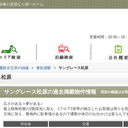
笹塚の賃貸なら福一ホーム
営業時間：10:00～19：
電鉄京王井の頭線
>
東松原駅
>
サングレース松原
ス松原
サングレース松原
の過去掲載物件情報
現況の確認はお気
広さがある☆夢がある♪
最上階角部屋の2面採光に加え、1フロア1世帯の独立したお部屋は周りを
立地に加え、敷地内に駐車場があるので通勤や休日のお出かけは楽ちんで
所在地
交通