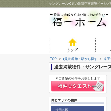
サングレース松原の賃貸空室確認ページ／
TOP
>
(賃貸)路線・駅から探す
>
京王
過去掲載物件：サングレー
▼ご希望の物件をお探しします
同じエリアの物件
世田谷区