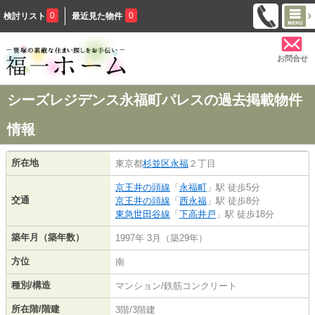
0
0
検討リスト
最近見た物件
お問合せ
シーズレジデンス永福町パレスの過去掲載物件
情報
所在地
東京都
杉並区
永福
２丁目
京王井の頭線
「
永福町
」駅 徒歩5分
交通
京王井の頭線
「
西永福
」駅 徒歩8分
東急世田谷線
「
下高井戸
」駅 徒歩18分
築年月（築年数）
1997年 3月（築29年）
方位
南
種別/構造
マンション/鉄筋コンクリート
所在階/階建
3階/3階建