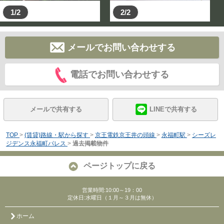
1/2
2/2
メールでお問い合わせする
電話でお問い合わせする
メールで共有する
LINEで共有する
TOP
>
(賃貸)路線・駅から探す
>
京王電鉄京王井の頭線
>
永福町駅
>
シーズレ
ジデンス永福町パレス
>
過去掲載物件
ページトップに戻る
営業時間:10:00～19：00
定休日:水曜日（１月～３月は無休）
ホーム