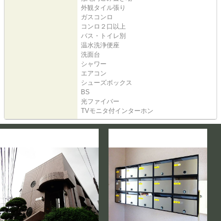
外観タイル張り
ガスコンロ
コンロ２口以上
バス・トイレ別
温水洗浄便座
洗面台
シャワー
エアコン
シューズボックス
BS
光ファイバー
TVモニタ付インターホン