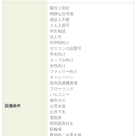
陽当り良好
閑静な住宅地
保証人不要
２人入居可
学生相談
法人可
SOHO向け
ガスコンロ設置可
学生向け
カップル向け
女性向け
ファミリー向け
キャンペーン
室内洗濯機置場
フローリング
バルコニー
都市ガス
設備条件
公営水道
公共下水
電気有
照明器具付き
駐輪場
敷地内ごみ置き場