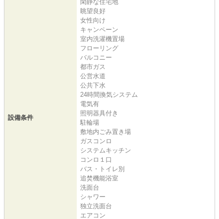
閑静な住宅地
眺望良好
女性向け
キャンペーン
室内洗濯機置場
フローリング
バルコニー
都市ガス
公営水道
公共下水
24時間換気システム
電気有
照明器具付き
設備条件
駐輪場
敷地内ごみ置き場
ガスコンロ
システムキッチン
コンロ１口
バス・トイレ別
追焚機能浴室
洗面台
シャワー
独立洗面台
エアコン