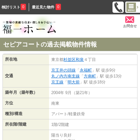
0
0
検討リスト
最近見た物件
お問合せ
セピアコートの過去掲載物件情報
所在地
東京都
杉並区
和泉
４丁目
京王井の頭線
「
永福町
」駅 徒歩9分
交通
丸ノ内方南支線
「
方南町
」駅 徒歩13分
京王線
「
明大前
」駅 徒歩18分
築年月（築年数）
2004年 9月（築21年）
方位
南東
種別/構造
アパート/軽量鉄骨
所在階/階建
1階/2階建
陽当り良好