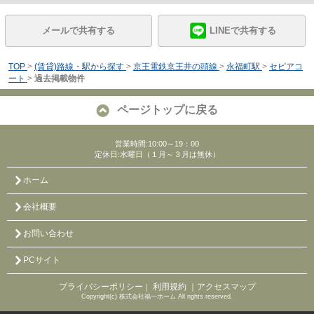
メールで共有する
LINEで共有する
TOP
>
(賃貸)路線・駅から探す
>
京王電鉄京王井の頭線
>
永福町駅
>
セピアコ
ート
>
過去掲載物件
ページトップに戻る
営業時間:10:00～19：00
定休日:水曜日（１月～３月は無休）
ホーム
会社概要
お問い合わせ
PCサイト
プライバシーポリシー
利用規約
｜アクセスマップ
｜
Copyright(c) 株式会社福一ホーム All rights reserved.