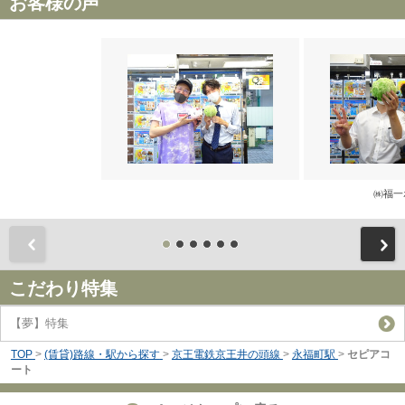
お客様の声
㈱福一
前
こだわり特集
【夢】特集
TOP
>
(賃貸)路線・駅から探す
>
京王電鉄京王井の頭線
>
永福町駅
>
セピアコ
ート