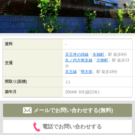
賃料
-
京王井の頭線
「
永福町
」駅 徒歩9分
丸ノ内方南支線
「
方南町
」駅 徒歩13
交通
分
京王線
「
明大前
」駅 徒歩18分
間取り(面積)
-(-)
築年月
2004年 9月(築21年)
メールでお問い合わせする(無料)
電話でお問い合わせする