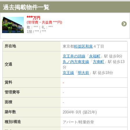
過去掲載物件一覧
***
万円
(管理費・共益費 ***円)
敷：***｜礼：***
1階 / *** / ***
所在地
東京都
杉並区
和泉
４丁目
京王井の頭線
「
永福町
」駅 徒歩9分
丸ノ内方南支線
「
方南町
」駅 徒歩13
交通
分
京王線
「
明大前
」駅 徒歩18分
賃料
-
管理費等
-
面積
-
築年数
2004年 9月 (築21年)
種別/構造
アパート/軽量鉄骨