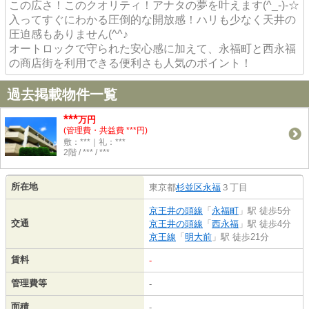
この広さ！このクオリティ！アナタの夢を叶えます(^_-)-☆
入ってすぐにわかる圧倒的な開放感！ハリも少なく天井の
圧迫感もありません(^^♪
オートロックで守られた安心感に加えて、永福町と西永福
の商店街を利用できる便利さも人気のポイント！
過去掲載物件一覧
***
万円
(管理費・共益費 ***円)
敷：***｜礼：***
2階 / *** / ***
所在地
東京都
杉並区
永福
３丁目
京王井の頭線
「
永福町
」駅 徒歩5分
交通
京王井の頭線
「
西永福
」駅 徒歩4分
京王線
「
明大前
」駅 徒歩21分
賃料
-
管理費等
-
面積
-