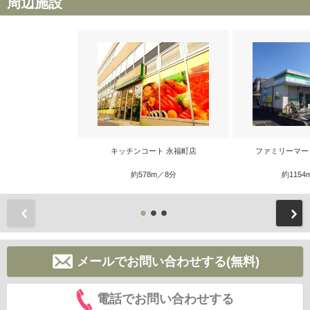
周辺施設
キッチンコート 永福町店
ファミリーマー
約578m／8分
約1154
前
メールでお問い合わせする(無料)
電話でお問い合わせする