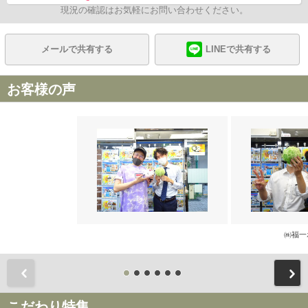
現況の確認はお気軽にお問い合わせください。
メールで共有する
LINEで共有する
お客様の声
㈱福一
前
こだわり特集