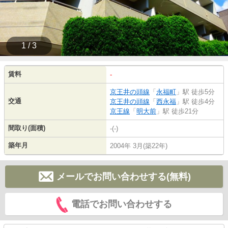
1 / 3
賃料
-
京王井の頭線
「
永福町
」駅 徒歩5分
交通
京王井の頭線
「
西永福
」駅 徒歩4分
京王線
「
明大前
」駅 徒歩21分
間取り(面積)
-(-)
築年月
2004年 3月(築22年)
メールでお問い合わせする(無料)
電話でお問い合わせする