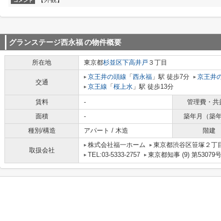
コメント
グランステージ西永福
の物件概要
所在地
東京都
杉並区
下高井戸
３丁目
京王井の頭線
「
西永福
」駅 徒歩7分
京王井
交通
京王線
「
桜上水
」駅 徒歩13分
賃料
-
管理費・共
面積
-
築年月（築
種別/構造
アパート / 木造
階建
株式会社福一ホーム
東京都渋谷区笹塚２丁目1
取扱会社
TEL:03-5333-2757
東京都知事 (9) 第53079