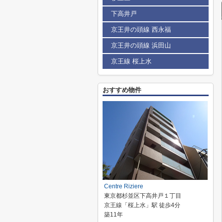
下高井戸
京王井の頭線 西永福
京王井の頭線 浜田山
京王線 桜上水
おすすめ物件
Centre Riziere
東京都杉並区下高井戸１丁目
京王線「桜上水」駅 徒歩4分
築11年