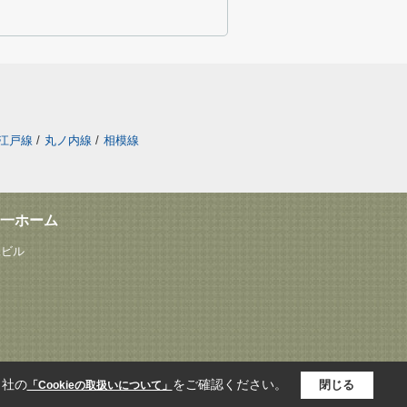
江戸線
/
丸ノ内線
/
相模線
一ホーム
塚ビル
当社の
をご確認ください。
閉じる
「Cookieの取扱いについて」