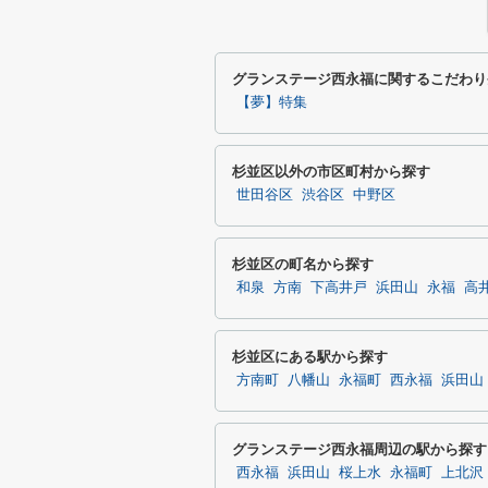
グランステージ西永福に関するこだわり
【夢】特集
杉並区以外の市区町村から探す
世田谷区
渋谷区
中野区
杉並区の町名から探す
和泉
方南
下高井戸
浜田山
永福
高
杉並区にある駅から探す
方南町
八幡山
永福町
西永福
浜田山
グランステージ西永福周辺の駅から探す
西永福
浜田山
桜上水
永福町
上北沢