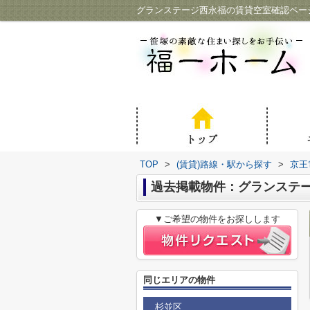
グランステージ西永福の賃貸空室確認ペー
TOP
>
(賃貸)路線・駅から探す
>
京王
過去掲載物件：グランステ
▼ご希望の物件をお探しします
同じエリアの物件
杉並区