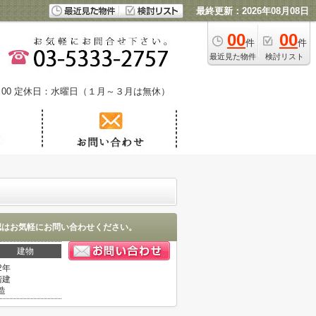
最終更新：2026年08月08日
00
00
件
件
最近見た物件
検討リスト
00
定休日：水曜日（１月～３月は無休）
認はお気軽にお問い合わせください。
建物
2年
階建
造