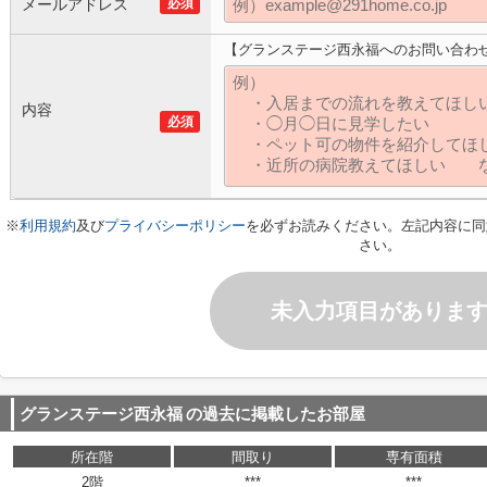
メールアドレス
必須
【グランステージ西永福へのお問い合わ
内容
必須
※
利用規約
及び
プライバシーポリシー
を必ずお読みください。左記内容に同
さい。
未入力項目がありま
グランステージ西永福
の過去に掲載したお部屋
所在階
間取り
専有面積
2階
***
***