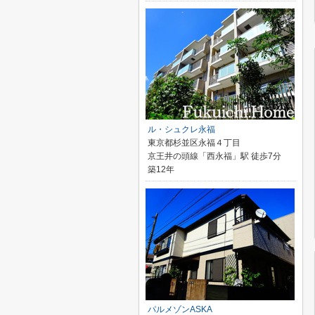
ル・シュクレ永福
東京都杉並区永福４丁目
京王井の頭線「西永福」駅 徒歩7分
築12年
パルメゾンASKA