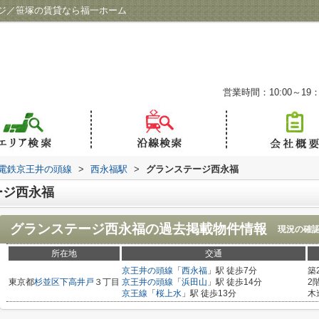
ジ／笹塚の賃貸なら福一ホーム
営業時間：10:00～19：
電鉄京王井の頭線
>
西永福駅
>
グランステージ西永福
ージ西永福
グランステージ西永福
の過去掲載物件情報
現況の確
所在地
交通
京王井の頭線
「
西永福
」駅 徒歩7分
築
東京都
杉並区
下高井戸
３丁目
京王井の頭線
「
浜田山
」駅 徒歩14分
2
京王線
「
桜上水
」駅 徒歩13分
木