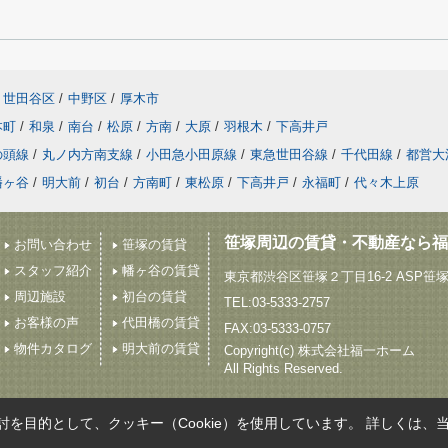
世田谷区
/
中野区
/
厚木市
本町
/
和泉
/
南台
/
松原
/
方南
/
大原
/
羽根木
/
下高井戸
の頭線
/
丸ノ内方南支線
/
小田急小田原線
/
東急世田谷線
/
千代田線
/
都営大
幡ヶ谷
/
明大前
/
初台
/
方南町
/
東松原
/
下高井戸
/
永福町
/
代々木上原
笹塚周辺の賃貸・不動産なら福
お問い合わせ
笹塚の賃貸
スタッフ紹介
幡ヶ谷の賃貸
東京都渋谷区笹塚２丁目16-2 ASP笹
周辺施設
初台の賃貸
TEL:03-5333-2757
お客様の声
代田橋の賃貸
FAX:03-5333-0757
物件カタログ
明大前の賃貸
Copyright(c) 株式会社福一ホーム
All Rights Reserved.
を目的として、クッキー（Cookie）を使用しています。
詳しくは、