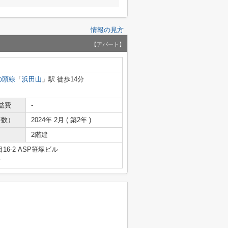
情報の見方
【アパート】
の頭線
「
浜田山
」駅 徒歩14分
益費
-
年数）
2024年 2月 ( 築2年 )
2階建
6-2 ASP笹塚ビル
号