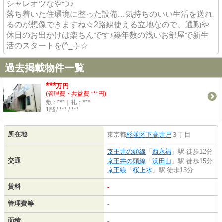
シャレオツなやつ♪
落ち着いた住環境に整った設備…気持ちのいい生活を送れ
るのが想像できますね☆2路線使える立地なので、通勤や
休日のお出かけは楽ちんです♪築年数の浅いお部屋で新生
活のスタートを(^_-)-☆
過去掲載物件一覧
***
万円
(管理費・共益費 ***円)
敷：***｜礼：***
1階 / *** / ***
所在地
東京都
杉並区
下高井戸
３丁目
京王井の頭線
「
西永福
」駅 徒歩12分
交通
京王井の頭線
「
浜田山
」駅 徒歩15分
京王線
「
桜上水
」駅 徒歩13分
賃料
-
管理費等
-
面積
-