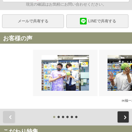
現況の確認はお気軽にお問い合わせください。
メールで共有する
LINEで共有する
お客様の声
㈱福一
前
こだわり特集