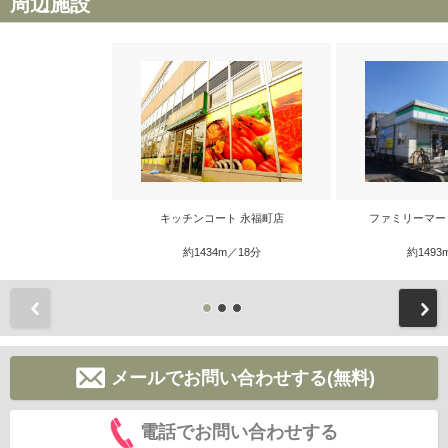
周辺施設
キッチンコート 永福町店
ファミリーマー
約1434m／18分
約1493
前
メールでお問い合わせする(無料)
電話でお問い合わせする