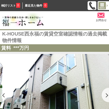
0
0
検討リスト
最近見た物件
お問合せ
K-HOUSE西永福の賃貸空室確認情報の過去掲載
物件情報
賃料
***
万円