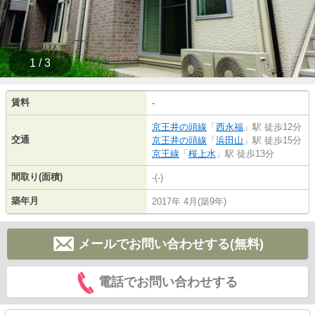
1 / 3
賃料
-
京王井の頭線
「
西永福
」駅 徒歩12分
交通
京王井の頭線
「
浜田山
」駅 徒歩15分
京王線
「
桜上水
」駅 徒歩13分
間取り(面積)
-(-)
築年月
2017年 4月(築9年)
メールでお問い合わせする(無料)
電話でお問い合わせする