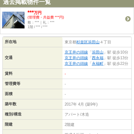
過去掲載物件一覧
***
万円
(管理費・共益費 ***円)
敷：***｜礼：***
1階 / *** / ***
所在地
東京都
杉並区
浜田山
４丁目
京王井の頭線
「
浜田山
」駅 徒歩10分
交通
京王井の頭線
「
西永福
」駅 徒歩13分
京王井の頭線
「
永福町
」駅 徒歩22分
賃料
-
管理費等
-
面積
-
築年数
2017年 4月 (築9年)
種別/構造
アパート/木造
階建
2階建