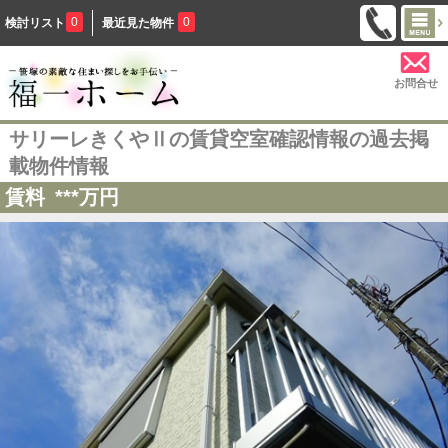
0
0
検討リスト
最近見た物件
お問合せ
サリーレきくやⅡの賃貸空室確認情報の過去掲
載物件情報
賃料
***
万円