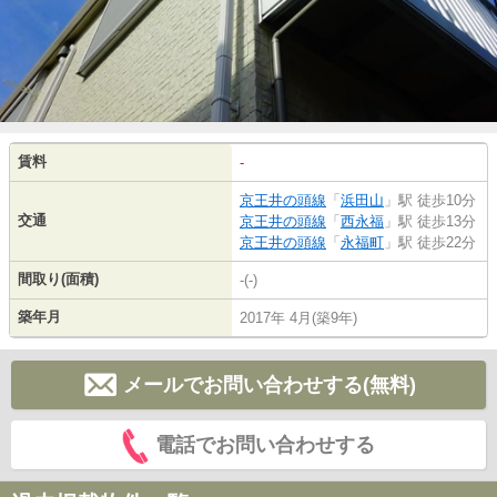
賃料
-
京王井の頭線
「
浜田山
」駅 徒歩10分
交通
京王井の頭線
「
西永福
」駅 徒歩13分
京王井の頭線
「
永福町
」駅 徒歩22分
間取り(面積)
-(-)
築年月
2017年 4月(築9年)
メールでお問い合わせする(無料)
電話でお問い合わせする