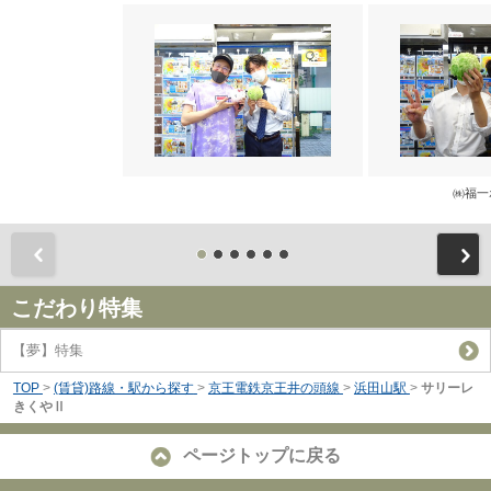
㈱福一
前
こだわり特集
【夢】特集
TOP
>
(賃貸)路線・駅から探す
>
京王電鉄京王井の頭線
>
浜田山駅
>
サリーレ
きくやⅡ
ページトップに戻る