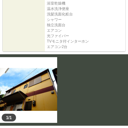
浴室乾燥機
温水洗浄便座
洗髪洗面化粧台
シャワー
独立洗面台
エアコン
光ファイバー
TVモニタ付インターホン
エアコン2台
1/1