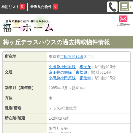
0
0
検討リスト
最近見た物件
お問合せ
梅ヶ丘テラスハウスの過去掲載物件情報
所在地
東京都
世田谷区
代田
３丁目
小田急小田原線
「
梅ヶ丘
」駅 徒歩10分
交通
京王井の頭線
「
東松原
」駅 徒歩14分
小田急小田原線
「
豪徳寺
」駅 徒歩15分
築年月（築年数）
1985年 3月（築41年）
方位
南
種別/構造
テラス/軽量鉄骨
所在階/階建
1-2階/2階建
陽当り良好