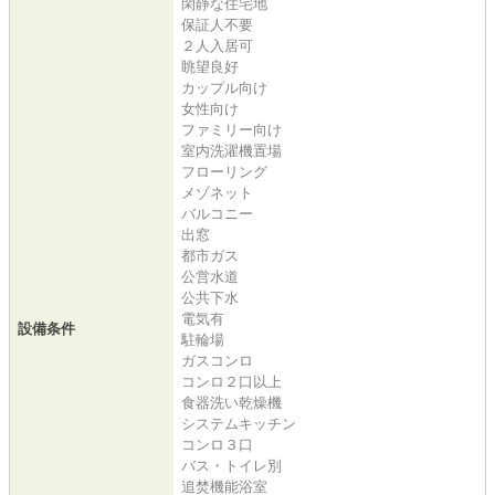
閑静な住宅地
保証人不要
２人入居可
眺望良好
カップル向け
女性向け
ファミリー向け
室内洗濯機置場
フローリング
メゾネット
バルコニー
出窓
都市ガス
公営水道
公共下水
電気有
設備条件
駐輪場
ガスコンロ
コンロ２口以上
食器洗い乾燥機
システムキッチン
コンロ３口
バス・トイレ別
追焚機能浴室