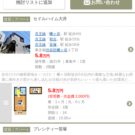
検討リストに追加
お問い合わせ
セドルハイム大井
賃貸｜アパート
京王線
「
幡ヶ谷
」駅 徒歩4分
京王線
「
初台
」駅 徒歩15分
京王線
「
笹塚
」駅 徒歩16分
東京都
渋谷区
幡ヶ谷
２丁目
5.8
万円
築年数：築31年 ｜募集中：
1室
階数：2階建
自分だけの秘密基地み～つけた！ 幡ヶ谷駅徒歩5分以内の素敵な立地♪綺麗なお部
屋に南向きの窓から射し込むお日様の光が気持ちいい～☆落ち着いた住環境と共
に新たな生活の第一歩を踏み...
5.8
万
円
(管理費・共益費 2,000円)
敷：1ヶ月｜礼：0ヶ月
所在階：1階
間取り：1K
面積：15.00㎡
プレシティー笹塚
賃貸｜アパート