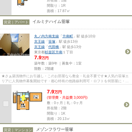
所在階：1階
間取り：1R
面積：17.87㎡
イルミナハイム笹塚
賃貸｜アパート
丸ノ内方南支線
「
方南町
」駅 徒歩10分
京王線
「
笹塚
」駅 徒歩13分
京王線
「
代田橋
」駅 徒歩13分
東京都
杉並区
方南
１丁目
7.9
万円
築年数：築9年 ｜募集中：
1室
階数：2階建
★さぁ築浅物件にお引越し・このお部屋なら敷金・礼金不要です★人気の笹塚エ
リアに人気物件募集開始です・都心特有の他路線利用可・ロフトを何部屋に・・
さあワクワクドキドキの新生活...
7.9
万
円
(管理費・共益費 3,000円)
敷：0ヶ月｜礼：0ヶ月
所在階：2階
間取り：1K
面積：20.13㎡
メゾンフラワー笹塚
賃貸｜マンション