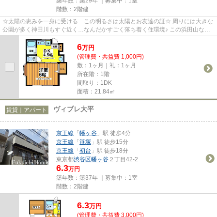
築年数：築29年 ｜募集中：
1室
階数：2階建
☆太陽の恵みを一身に受ける…この明るさは太陽とお友達の証☆ 周りには大きな
公園が多く神田川もすぐ近く…なんだかすごく落ち着く住環境♪ この浜田山なら
では雰囲気が大好きできっと長く...
6
万
円
(管理費・共益費 1,000円)
敷：1ヶ月｜礼：1ヶ月
所在階：1階
間取り：1DK
面積：21.84㎡
ヴィブレ大平
賃貸｜アパート
京王線
「
幡ヶ谷
」駅 徒歩4分
京王線
「
笹塚
」駅 徒歩15分
京王線
「
初台
」駅 徒歩18分
東京都
渋谷区
幡ヶ谷
２丁目42-2
6.3
万円
築年数：築37年 ｜募集中：
1室
階数：2階建
6.3
万
円
(管理費・共益費 3,000円)