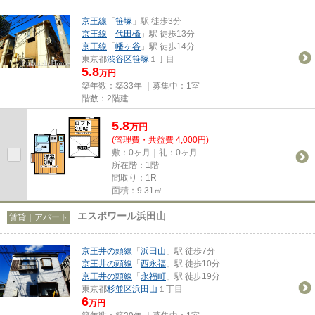
京王線
「
笹塚
」駅 徒歩3分
京王線
「
代田橋
」駅 徒歩13分
京王線
「
幡ヶ谷
」駅 徒歩14分
東京都
渋谷区
笹塚
１丁目
5.8
万円
築年数：築33年 ｜募集中：
1室
階数：2階建
5.8
万
円
(管理費・共益費 4,000円)
敷：0ヶ月｜礼：0ヶ月
所在階：1階
間取り：1R
面積：9.31㎡
エスポワール浜田山
賃貸｜アパート
京王井の頭線
「
浜田山
」駅 徒歩7分
京王井の頭線
「
西永福
」駅 徒歩10分
京王井の頭線
「
永福町
」駅 徒歩19分
東京都
杉並区
浜田山
１丁目
6
万円