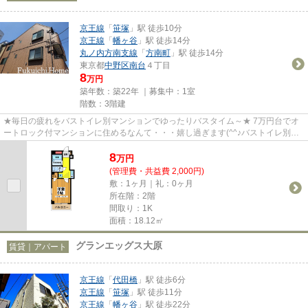
京王線
「
笹塚
」駅 徒歩10分
京王線
「
幡ヶ谷
」駅 徒歩14分
丸ノ内方南支線
「
方南町
」駅 徒歩14分
東京都
中野区
南台
４丁目
8
万円
築年数：築22年 ｜募集中：
1室
階数：3階建
★毎日の疲れをバストイレ別マンションでゆったりバスタイム～★ 7万円台でオ
ートロック付マンションに住めるなんて・・・嬉し過ぎます(^^♪バストイレ別・
浴室乾燥機・TVドアホン付の特...
8
万
円
(管理費・共益費 2,000円)
敷：1ヶ月｜礼：0ヶ月
所在階：2階
間取り：1K
面積：18.12㎡
グランエッグス大原
賃貸｜アパート
京王線
「
代田橋
」駅 徒歩6分
京王線
「
笹塚
」駅 徒歩11分
京王線
「
幡ヶ谷
」駅 徒歩22分