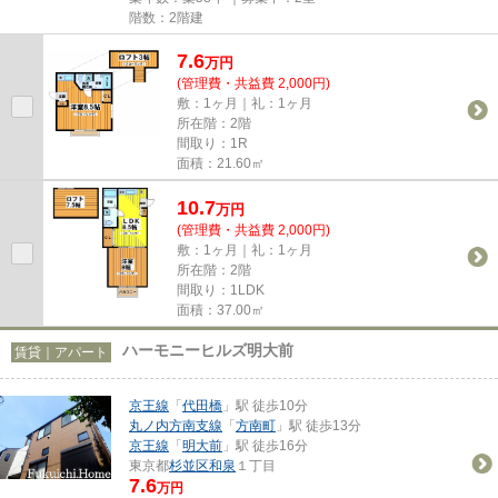
階数：2階建
7.6
万
円
(管理費・共益費 2,000円)
敷：1ヶ月｜礼：1ヶ月
所在階：2階
間取り：1R
面積：21.60㎡
10.7
万
円
(管理費・共益費 2,000円)
敷：1ヶ月｜礼：1ヶ月
所在階：2階
間取り：1LDK
面積：37.00㎡
ハーモニーヒルズ明大前
賃貸｜アパート
京王線
「
代田橋
」駅 徒歩10分
丸ノ内方南支線
「
方南町
」駅 徒歩13分
京王線
「
明大前
」駅 徒歩16分
東京都
杉並区
和泉
１丁目
7.6
万円