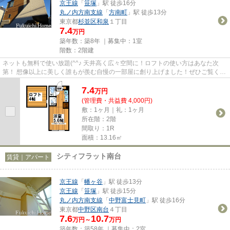
京王線
「
笹塚
」駅 徒歩16分
丸ノ内方南支線
「
方南町
」駅 徒歩13分
東京都
杉並区
和泉
１丁目
7.4
万円
築年数：築8年 ｜募集中：
1室
階数：2階建
ネットも無料で使い放題(^^♪ 天井高く広々空間に！ロフトの使い方はあなた次
第！ 想像以上に美しく誰もが羨む自慢の一部屋に創り上げました！ぜひご覧くだ
さい☆
7.4
万
円
(管理費・共益費 4,000円)
敷：1ヶ月｜礼：1ヶ月
所在階：2階
間取り：1R
面積：13.16㎡
シティフラット南台
賃貸｜アパート
京王線
「
幡ヶ谷
」駅 徒歩13分
京王線
「
笹塚
」駅 徒歩15分
丸ノ内方南支線
「
中野富士見町
」駅 徒歩16分
東京都
中野区
南台
４丁目
7.6
10.7
万円～
万円
築年数：築58年 ｜募集中：
2室