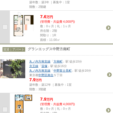
築年数：築3年 ｜募集中：
1室
階数：2階建
7.6
万
円
(管理費・共益費 4,000円)
敷：0ヶ月｜礼：1ヶ月
所在階：2階
間取り：1R
面積：11.00㎡
グランエッグス中野方南町
賃貸｜アパート
丸ノ内方南支線
「
方南町
」駅 徒歩10分
京王線
「
笹塚
」駅 徒歩16分
丸ノ内方南支線
「
中野富士見町
」駅 徒歩16分
東京都
中野区
南台
５丁目
7.9
万円
築年数：築12年 ｜募集中：
1室
階数：3階建
7.9
万
円
(管理費・共益費 4,000円)
敷：0ヶ月｜礼：0ヶ月