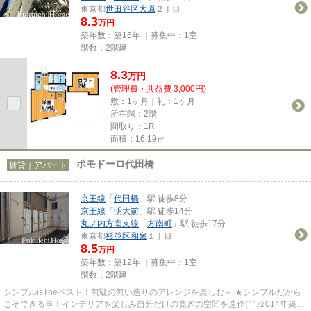
東京都
世田谷区
大原
２丁目
8.3
万円
築年数：築16年 ｜募集中：
1室
階数：2階建
8.3
万
円
(管理費・共益費 3,000円)
敷：1ヶ月｜礼：1ヶ月
所在階：2階
間取り：1R
面積：16.19㎡
ポモドーロ代田橋
賃貸｜アパート
京王線
「
代田橋
」駅 徒歩8分
京王線
「
明大前
」駅 徒歩14分
丸ノ内方南支線
「
方南町
」駅 徒歩17分
東京都
杉並区
和泉
１丁目
8.5
万円
築年数：築12年 ｜募集中：
1室
階数：2階建
シンプルisTheベスト！無駄の無い造りのアレンジを楽しむ～ ★シンプルだから
こそできる事！インテリアを楽しみ自分だけの寛ぎの空間を造作(^^♪2014年築の