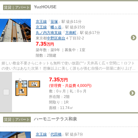
YuzHOUSE
賃貸｜アパート
京王線
「
笹塚
」駅 徒歩11分
京王線
「
幡ヶ谷
」駅 徒歩15分
丸ノ内方南支線
「
方南町
」駅 徒歩17分
東京都
中野区
南台
４丁目32-2
7.35
万円
築年数：築9年 ｜募集中：
1室
階数：2階建
嬉しい敷金不要さらにネットも無料で使い放題(^^♪ 天井高く広々空間に！ロフト
の使い方はあなた次第！ 想像以上に美しく誰もが羨む自慢の一部屋に創り上げま
した！ぜひご覧ください☆
7.35
万
円
(管理費・共益費 4,000円)
敷：0ヶ月｜礼：0ヶ月
所在階：2階
間取り：1R
面積：11.74㎡
ハーモニーテラス和泉
賃貸｜アパート
京王線
「
代田橋
」駅 徒歩7分