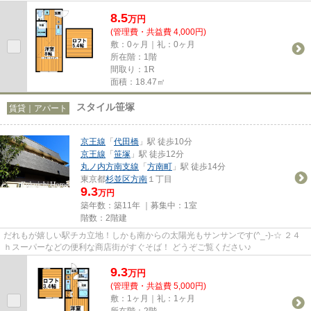
綺麗お部屋が8万円代で「バス...
8.5
万
円
(管理費・共益費 4,000円)
敷：0ヶ月｜礼：0ヶ月
所在階：1階
間取り：1R
面積：18.47㎡
スタイル笹塚
賃貸｜アパート
京王線
「
代田橋
」駅 徒歩10分
京王線
「
笹塚
」駅 徒歩12分
丸ノ内方南支線
「
方南町
」駅 徒歩14分
東京都
杉並区
方南
１丁目
9.3
万円
築年数：築11年 ｜募集中：
1室
階数：2階建
だれもが嬉しい駅チカ立地！しかも南からの太陽光もサンサンです(^_-)-☆ ２４
ｈスーパーなどの便利な商店街がすぐそば！ どうぞご覧ください♪
9.3
万
円
(管理費・共益費 5,000円)
敷：1ヶ月｜礼：1ヶ月
所在階：2階