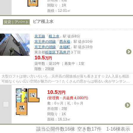
間取り：1R
面積：12.01㎡
ピア桜上水
賃貸｜アパート
京王線
「
桜上水
」駅 徒歩8分
京王井の頭線
「
西永福
」駅 徒歩10分
京王井の頭線
「
永福町
」駅 徒歩18分
東京都
杉並区
下高井戸
３丁目
10.5
万円
築年数：築10年 ｜募集中：
1室
階数：2階建
大型ロフトは使い方いろいろ…天井高の開放感が落ち着きます☆ 2人入居も相談
可能なくらい広い空間が魅力の一つ！たくさんの窓からは明るい光がサンサン
と…窓を開ければ心地よい風が通り...
10.5
万
円
(管理費・共益費 4,000円)
敷：0ヶ月｜礼：0ヶ月
所在階：2階
間取り：1K
面積：16.13㎡
該当公開件数
16
棟 空き数
17
件
1-16
棟表示