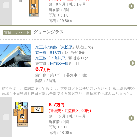
敷：0ヶ月｜礼：1ヶ月
所在階：2階
間取り：1K
面積：19.80㎡
グリーングラス
賃貸｜アパート
京王井の頭線
「
東松原
」駅 徒歩5分
京王線
「
明大前
」駅 徒歩10分
京王線
「
下高井戸
」駅 徒歩17分
東京都
世田谷区
松原
５丁目
6.7
万円
築年数：築37年 ｜募集中：
1室
階数：2階建
寝てもよし。収納に使ってもよし。大型ロフトは使い方いろいろ！ 京王線も井の
頭線も小田急線も世田谷線も全部使える贅沢立地！自転車で下北沢…ちょっと頑
張って渋谷まで。駅前には２...
6.7
万
円
(管理費・共益費 3,000円)
敷：1ヶ月｜礼：0ヶ月
所在階：2階
間取り：1K
面積：18.00㎡