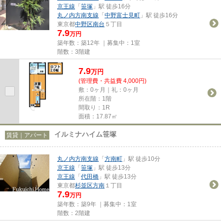
京王線
「
笹塚
」駅 徒歩16分
丸ノ内方南支線
「
中野富士見町
」駅 徒歩16分
東京都
中野区
南台
５丁目
7.9
万円
築年数：築12年 ｜募集中：
1室
階数：3階建
7.9
万
円
(管理費・共益費 4,000円)
敷：0ヶ月｜礼：0ヶ月
所在階：1階
間取り：1R
面積：17.87㎡
イルミナハイム笹塚
賃貸｜アパート
丸ノ内方南支線
「
方南町
」駅 徒歩10分
京王線
「
笹塚
」駅 徒歩13分
京王線
「
代田橋
」駅 徒歩13分
東京都
杉並区
方南
１丁目
7.9
万円
築年数：築9年 ｜募集中：
1室
階数：2階建