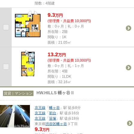
階数：4階建
9.3
万
円
(管理費・共益費 10,000円)
敷：0ヶ月｜礼：0ヶ月
所在階：2階
間取り：1K
面積：21.05㎡
13.2
万
円
(管理費・共益費 10,000円)
敷：0ヶ月｜礼：1ヶ月
所在階：4階
間取り：1LDK
面積：32.16㎡
HW.HILLS 幡ヶ谷Ⅱ
賃貸｜マンション
京王線
「
幡ヶ谷
」駅 徒歩8分
京王線
「
初台
」駅 徒歩16分
京王線
「
笹塚
」駅 徒歩18分
東京都
渋谷区
幡ヶ谷
３丁目
9.3
万円