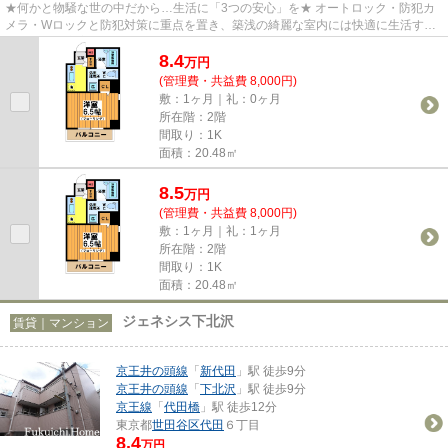
★何かと物騒な世の中だから…生活に「3つの安心」を★ オートロック・防犯カ
メラ・Wロックと防犯対策に重点を置き、築浅の綺麗な室内には快適に生活する
為の設備が充実★この価格で住める...
8.4
万
円
(管理費・共益費 8,000円)
敷：1ヶ月｜礼：0ヶ月
所在階：2階
間取り：1K
面積：20.48㎡
8.5
万
円
(管理費・共益費 8,000円)
敷：1ヶ月｜礼：1ヶ月
所在階：2階
間取り：1K
面積：20.48㎡
ジェネシス下北沢
賃貸｜マンション
京王井の頭線
「
新代田
」駅 徒歩9分
京王井の頭線
「
下北沢
」駅 徒歩9分
京王線
「
代田橋
」駅 徒歩12分
東京都
世田谷区
代田
６丁目
8.4
万円