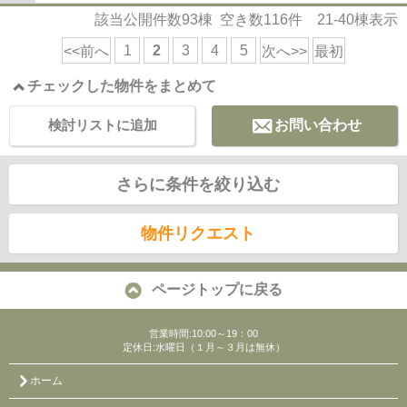
該当公開件数
93
棟 空き数
116
件
21-40
棟表示
1
2
3
4
5
<<前へ
次へ>>
最初
チェックした物件をまとめて
検討リストに追加
お問い合わせ
さらに条件を絞り込む
物件リクエスト
ページトップに戻る
営業時間:10:00～19：00
定休日:水曜日（１月～３月は無休）
ホーム