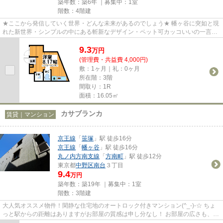
築年数：築6年 ｜募集中：
1室
階数：4階建
★ここから発信していく世界・どんな未来があるのでしょう★ 幡ヶ谷に突如と現
れた新世界・シンプルの中にある斬新なデザイン・ペット可カッコいいの一言で
表せない世界にあなたをいざな...
9.3
万
円
(管理費・共益費 4,000円)
敷：1ヶ月｜礼：0ヶ月
所在階：3階
間取り：1R
面積：16.05㎡
カサブランカ
賃貸｜マンション
京王線
「
笹塚
」駅 徒歩16分
京王線
「
幡ヶ谷
」駅 徒歩16分
丸ノ内方南支線
「
方南町
」駅 徒歩12分
東京都
中野区
南台
３丁目
9.4
万円
築年数：築19年 ｜募集中：
1室
階数：3階建
大人気オススメ物件！閑静な住宅地のオートロック付きマンション(^_-)-☆ ちょ
っと駅からの距離はありますがお部屋の質感は申し分なし！ お部屋の広さも、充
実した設備もオススメです(^...