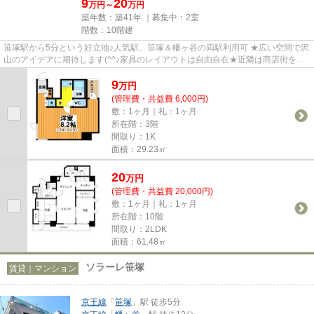
9
20
万円～
万円
築年数：築41年 ｜募集中：
2室
階数：10階建
笹塚駅から5分という好立地♪人気駅、笹塚＆幡ヶ谷の両駅利用可 ★広い空間で沢
山のアイデアに期待します(^^♪家具のレイアウトは自由自在★近隣は商店街を始
めスーパー・コンビニも近く住...
9
万
円
(管理費・共益費 6,000円)
敷：1ヶ月｜礼：1ヶ月
所在階：3階
間取り：1K
面積：29.23㎡
20
万
円
(管理費・共益費 20,000円)
敷：1ヶ月｜礼：1ヶ月
所在階：10階
間取り：2LDK
面積：61.48㎡
ソラーレ笹塚
賃貸｜マンション
京王線
「
笹塚
」駅 徒歩5分