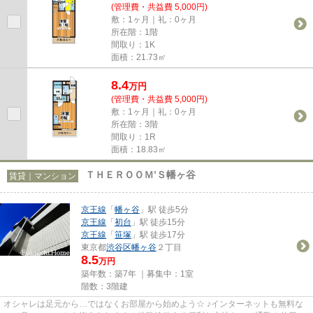
(管理費・共益費 5,000円)
敷：1ヶ月｜礼：0ヶ月
所在階：1階
間取り：1K
面積：21.73㎡
8.4
万
円
(管理費・共益費 5,000円)
敷：1ヶ月｜礼：0ヶ月
所在階：3階
間取り：1R
面積：18.83㎡
ＴＨＥＲＯＯＭ’Ｓ幡ヶ谷
賃貸｜マンション
京王線
「
幡ヶ谷
」駅 徒歩5分
京王線
「
初台
」駅 徒歩15分
京王線
「
笹塚
」駅 徒歩17分
東京都
渋谷区
幡ヶ谷
２丁目
8.5
万円
築年数：築7年 ｜募集中：
1室
階数：3階建
オシャレは足元から…ではなくお部屋から始めよう☆ ♪インターネットも無料な