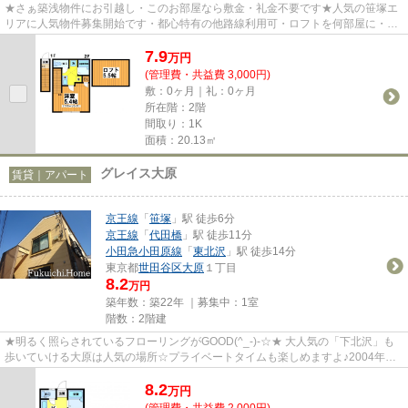
★さぁ築浅物件にお引越し・このお部屋なら敷金・礼金不要です★人気の笹塚エ
リアに人気物件募集開始です・都心特有の他路線利用可・ロフトを何部屋に・・
さあワクワクドキドキの新生活...
7.9
万
円
(管理費・共益費 3,000円)
敷：0ヶ月｜礼：0ヶ月
所在階：2階
間取り：1K
面積：20.13㎡
グレイス大原
賃貸｜アパート
京王線
「
笹塚
」駅 徒歩6分
京王線
「
代田橋
」駅 徒歩11分
小田急小田原線
「
東北沢
」駅 徒歩14分
東京都
世田谷区
大原
１丁目
8.2
万円
築年数：築22年 ｜募集中：
1室
階数：2階建
★明るく照らされているフローリングがGOOD(^_-)-☆★ 大人気の「下北沢」も
歩いていける大原は人気の場所☆プライベートタイムも楽しめますよ♪2004年築
の綺麗な外観に清潔感ある室内に思...
8.2
万
円
(管理費・共益費 2,000円)