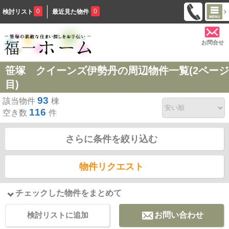
0
0
検討リスト
最近見た物件
お問合せ
笹塚 クイーンズ伊勢丹の周辺物件一覧(2ページ
目)
93
該当物件
棟
116
空き数
件
さらに条件を絞り込む
物件リクエスト
チェックした物件をまとめて
検討リストに追加
お問い合わせ