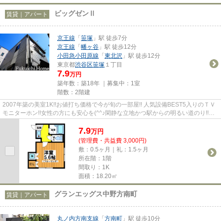
ビッグゼンⅡ
賃貸｜アパート
京王線
「
笹塚
」駅 徒歩7分
京王線
「
幡ヶ谷
」駅 徒歩12分
小田急小田原線
「
東北沢
」駅 徒歩12分
東京都
渋谷区
笹塚
１丁目
7.9
万円
築年数：築18年 ｜募集中：
1室
階数：2階建
2007年築の美室1K!!お値打ち価格で今が旬の一部屋!! 人気設備BEST5入りのＴＶ
モニターホン!!女性の方にも安心を(^^♪閑静な立地かつ駅からの明るい道のり!!バ
ランスのとれた一部屋をあ...
7.9
万
円
(管理費・共益費 3,000円)
敷：0.5ヶ月｜礼：1.5ヶ月
所在階：1階
間取り：1K
面積：18.20㎡
グランエッグス中野方南町
賃貸｜アパート
丸ノ内方南支線
「
方南町
」駅 徒歩10分