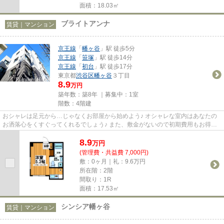
面積：18.03㎡
ブライトアンナ
賃貸｜マンション
京王線
「
幡ヶ谷
」駅 徒歩5分
京王線
「
笹塚
」駅 徒歩14分
京王線
「
初台
」駅 徒歩17分
東京都
渋谷区
幡ヶ谷
３丁目
8.9
万円
築年数：築8年 ｜募集中：
1室
階数：4階建
おシャレは足元から…じゃなくお部屋から始めよう♪ オシャレな室内はあなたの
お洒落心をくすぐってくれるでしょう♪ また、敷金がないので初期費用もお得☆
彡 余ったお金で家具の新調なん...
8.9
万
円
(管理費・共益費 7,000円)
敷：0ヶ月｜礼：9.6万円
所在階：2階
間取り：1R
面積：17.53㎡
シンシア幡ヶ谷
賃貸｜マンション