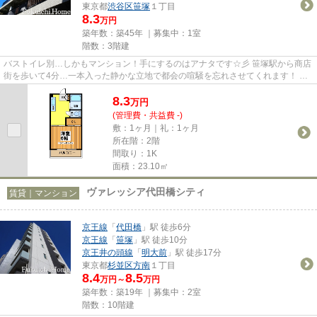
東京都
渋谷区
笹塚
１丁目
8.3
万円
築年数：築45年 ｜募集中：
1室
階数：3階建
バストイレ別…しかもマンション！手にするのはアナタです☆彡 笹塚駅から商店
街を歩いて4分…一本入った静かな立地で都会の喧騒を忘れさせてくれます！ 広
いキッチンスペースで料理も楽...
8.3
万
円
(管理費・共益費 -)
敷：1ヶ月｜礼：1ヶ月
所在階：2階
間取り：1K
面積：23.10㎡
ヴァレッシア代田橋シティ
賃貸｜マンション
京王線
「
代田橋
」駅 徒歩6分
京王線
「
笹塚
」駅 徒歩10分
京王井の頭線
「
明大前
」駅 徒歩17分
東京都
杉並区
方南
１丁目
8.4
8.5
万円～
万円
築年数：築19年 ｜募集中：
2室
階数：10階建