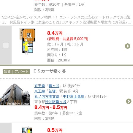
築年数：築20年 ｜募集中：
1室
階数：3階建
なかなか空かないオススメ物件！！ エントランスには安心オートロックでお出迎
え。 お風呂トイレ別は勿論のこと2口ガスキッチン洗濯機置き場室内にお部屋7帖
の広さ！ また、多路線使え...
8.4
万
円
(管理費・共益費 5,000円)
敷：1ヶ月｜礼：1ヶ月
所在階：1階
間取り：1K
面積：20.30㎡
ＥＳカーサ幡ヶ谷
賃貸｜アパート
京王線
「
幡ヶ谷
」駅 徒歩9分
京王線
「
笹塚
」駅 徒歩14分
丸ノ内方南支線
「
中野富士見町
」駅 徒歩19分
東京都
渋谷区
幡ヶ谷
３丁目
8.4
8.5
万円～
万円
築年数：築6年 ｜募集中：
2室
階数：3階建
8.5
万
円