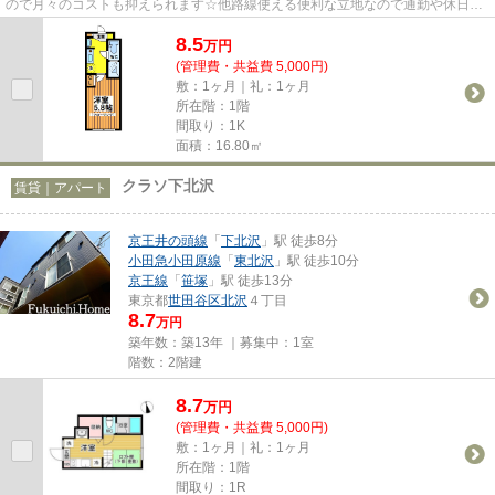
ので月々のコストも抑えられます☆他路線使える便利な立地なので通勤や休日の
お出かけは楽ちんです♪便利な街...
8.5
万
円
(管理費・共益費 5,000円)
敷：1ヶ月｜礼：1ヶ月
所在階：1階
間取り：1K
面積：16.80㎡
クラソ下北沢
賃貸｜アパート
京王井の頭線
「
下北沢
」駅 徒歩8分
小田急小田原線
「
東北沢
」駅 徒歩10分
京王線
「
笹塚
」駅 徒歩13分
東京都
世田谷区
北沢
４丁目
8.7
万円
築年数：築13年 ｜募集中：
1室
階数：2階建
8.7
万
円
(管理費・共益費 5,000円)
敷：1ヶ月｜礼：1ヶ月
所在階：1階
間取り：1R