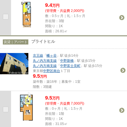
9.4
万
円
(管理費・共益費 2,000円)
敷：0.5ヶ月｜礼：1.5ヶ月
所在階：3階
間取り：1K
面積：26.81㎡
ブライトヒル
賃貸｜アパート
京王線
「
幡ヶ谷
」駅 徒歩14分
丸ノ内方南支線
「
中野新橋
」駅 徒歩15分
丸ノ内方南支線
「
中野富士見町
」駅 徒歩15分
東京都
中野区
南台
１丁目
9.5
万円
築年数：築16年 ｜募集中：
1室
階数：3階建
9.5
万
円
(管理費・共益費 7,000円)
敷：0ヶ月｜礼：1.5ヶ月
所在階：1階
間取り：1K
面積：31.05㎡