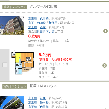
グルワール代田橋
賃貸｜マンション
京王線
「
代田橋
」駅 徒歩7分
京王井の頭線
「
新代田
」駅 徒歩8分
京王線
「
笹塚
」駅 徒歩12分
東京都
世田谷区
大原
１丁目
8.2
万円
築年数：築19年 ｜募集中：
1室
階数：4階建
8.2
万
円
(管理費・共益費 3,000円)
敷：1ヶ月｜礼：0ヶ月
所在階：2階
間取り：1K
面積：21.24㎡
笹塚ＩＭＡハウス
賃貸｜マンション
京王線
「
笹塚
」駅 徒歩4分
京王線
「
幡ヶ谷
」駅 徒歩12分
京王線
「
代田橋
」駅 徒歩13分