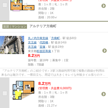
敷：1ヶ月｜礼：1ヶ月
所在階：2階
間取り：1K
面積：20.00㎡
アルテリア方南町
賃貸｜マンション
丸ノ内方南支線
「
方南町
」駅 徒歩8分
京王線
「
代田橋
」駅 徒歩14分
京王線
「
笹塚
」駅 徒歩19分
東京都
杉並区
和泉
１丁目
8.2
万円
築年数：築18年 ｜募集中：
1室
階数：7階建
『アルテリア方南町』のご紹介です♪ ３駅３路線利用可能で複数の路線が利用出
来るのは魅力です。一際目立ち、周辺では大きくキレイな外観タイル張りのマン
ション。ほぼ満室稼働で人気...
8.2
万
円
(管理費・共益費 6,000円)
敷：1ヶ月｜礼：1ヶ月
所在階：3階
間取り：1K
面積：21.27㎡