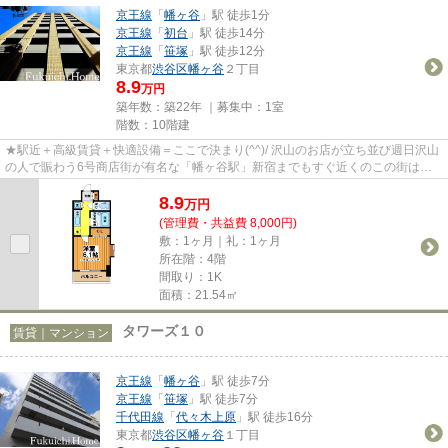
京王線
「
幡ヶ谷
」駅 徒歩1分
京王線
「
初台
」駅 徒歩14分
京王線
「
笹塚
」駅 徒歩12分
東京都
渋谷区
幡ヶ谷
２丁目
8.9
万円
築年数：築22年 ｜募集中：
1室
階数：10階建
★駅近＋高級賃貸＋快適設備＝ここで決まり(^^)/ 沢山のお店が立ち並び週日沢山
の人で賑わう6号商店街が有名な「幡ヶ谷駅」新宿までもすぐ近くのこの街は大
変人気があります★夢の高級賃...
8.9
万
円
(管理費・共益費 8,000円)
敷：1ヶ月｜礼：1ヶ月
所在階：4階
間取り：1K
面積：21.54㎡
タワーズ１０
賃貸｜マンション
京王線
「
幡ヶ谷
」駅 徒歩7分
京王線
「
笹塚
」駅 徒歩7分
千代田線
「
代々木上原
」駅 徒歩16分
東京都
渋谷区
幡ヶ谷
１丁目