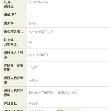
礼金/
1ヶ月/0ヶ月/-
保証金
償却/敷引
-/-
更新料
1ヶ月
敷金積み増し
ペット飼育:1ヶ月
駐車場/
-/-
月額料金
保険加入 / 料
有 / 17,000円
金
保険名 / 保険
- / 2年
期間
保証人代行義
必加入
務
保証人代行利
契約時初回保証料：総賃料の40％
用料
保証会社
その他