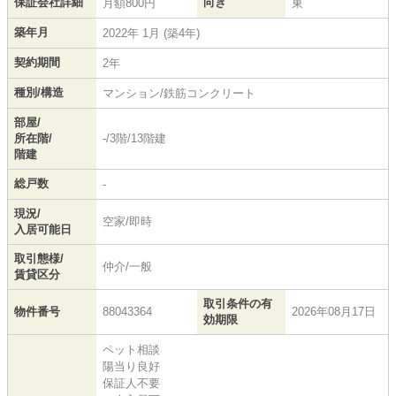
保証会社詳細
向き
月額800円
東
築年月
2022年 1月 (築4年)
契約期間
2年
種別/構造
マンション/鉄筋コンクリート
部屋/
所在階/
-/3階/13階建
階建
総戸数
-
現況/
空家/即時
入居可能日
取引態様/
仲介/一般
賃貸区分
取引条件の有
物件番号
88043364
2026年08月17日
効期限
ペット相談
陽当り良好
保証人不要