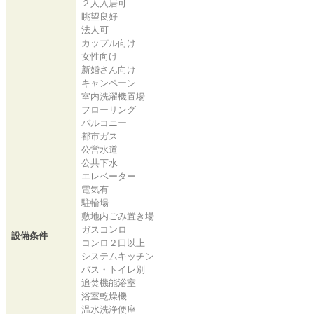
２人入居可
眺望良好
法人可
カップル向け
女性向け
新婚さん向け
キャンペーン
室内洗濯機置場
フローリング
バルコニー
都市ガス
公営水道
公共下水
エレベーター
電気有
駐輪場
敷地内ごみ置き場
ガスコンロ
設備条件
コンロ２口以上
システムキッチン
バス・トイレ別
追焚機能浴室
浴室乾燥機
温水洗浄便座