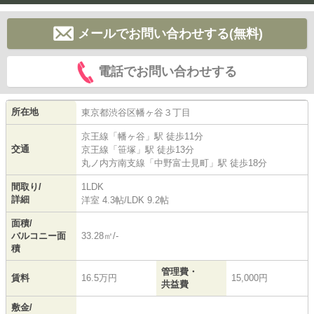
メールでお問い合わせする(無料)
電話でお問い合わせする
所在地
東京都
渋谷区
幡ヶ谷
３丁目
京王線
「
幡ヶ谷
」駅 徒歩11分
交通
京王線
「
笹塚
」駅 徒歩13分
丸ノ内方南支線
「
中野富士見町
」駅 徒歩18分
間取り/
1LDK
詳細
洋室 4.3帖
/
LDK 9.2帖
面積/
バルコニー面
33.28㎡/-
積
管理費・
賃料
16.5万円
15,000円
共益費
敷金/