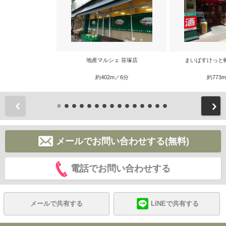
地産マルシェ 笹塚店
まいばすけっと
約402m／6分
約773
前
メールでお問い合わせする(無料)
電話でお問い合わせする
メールで共有する
LINEで共有する