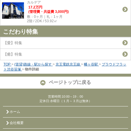
カルデア
17.2
万
円
(管理費・共益費 3,000円)
敷：0ヶ月｜礼：1ヶ月
2階 / 2DK / 53.92㎡
こだわり特集
【愛】特集
【癒】特集
TOP
>
(賃貸)路線・駅から探す
>
京王電鉄京王線
>
幡ヶ谷駅
>
プラウドフラッ
ト渋谷笹塚
>
物件詳細
ページトップに戻る
営業時間:10:00～19：00
定休日:水曜日（１月～３月は無休）
ホーム
会社概要