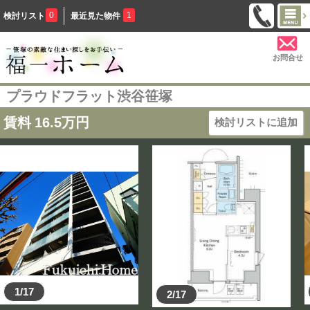
0
1
検討リスト
最近見た物件
お問合せ
プラウドフラット渋谷笹塚
賃料
16.5
万円
検討リストに追加
1/17
2/17