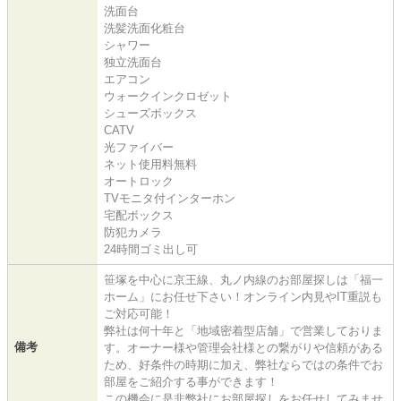
洗面台
洗髪洗面化粧台
シャワー
独立洗面台
エアコン
ウォークインクロゼット
シューズボックス
CATV
光ファイバー
ネット使用料無料
オートロック
TVモニタ付インターホン
宅配ボックス
防犯カメラ
24時間ゴミ出し可
笹塚を中心に京王線、丸ノ内線のお部屋探しは「福一
ホーム」にお任せ下さい！オンライン内見やIT重説も
ご対応可能！
弊社は何十年と「地域密着型店舗」で営業しておりま
備考
す。オーナー様や管理会社様との繋がりや信頼がある
ため、好条件の時期に加え、弊社ならではの条件でお
部屋をご紹介する事ができます！
この機会に是非弊社にお部屋探しをお任せしてみませ