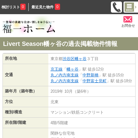
0
0
検討リスト
最近見た物件
お問合せ
Livert Season幡ヶ谷の過去掲載物件情報
所在地
東京都
渋谷区
幡ヶ谷
３丁目
京王線
「
幡ヶ谷
」駅 徒歩12分
交通
丸ノ内方南支線
「
中野新橋
」駅 徒歩15分
丸ノ内方南支線
「
中野富士見町
」駅 徒歩18分
築年月（築年数）
2019年 10月（築6年）
方位
北東
種別/構造
マンション/鉄筋コンクリート
所在階/階建
4階/5階建
閑静な住宅地