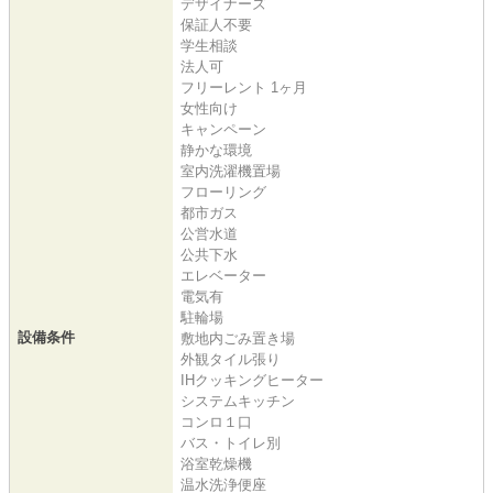
デザイナーズ
保証人不要
学生相談
法人可
フリーレント 1ヶ月
女性向け
キャンペーン
静かな環境
室内洗濯機置場
フローリング
都市ガス
公営水道
公共下水
エレベーター
電気有
駐輪場
設備条件
敷地内ごみ置き場
外観タイル張り
IHクッキングヒーター
システムキッチン
コンロ１口
バス・トイレ別
浴室乾燥機
温水洗浄便座