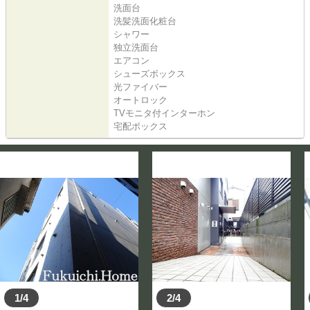
洗面台
洗髪洗面化粧台
シャワー
独立洗面台
エアコン
シューズボックス
光ファイバー
オートロック
TVモニタ付インターホン
宅配ボックス
1/4
2/4