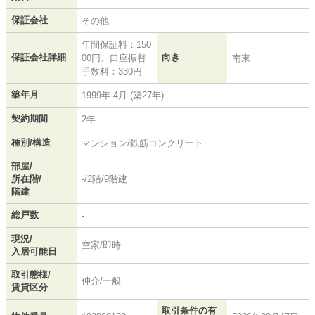
保証会社
その他
年間保証料：150
保証会社詳細
向き
00円、口座振替
南東
手数料：330円
築年月
1999年 4月 (築27年)
契約期間
2年
種別/構造
マンション/鉄筋コンクリート
部屋/
所在階/
-/2階/9階建
階建
総戸数
-
現況/
空家/即時
入居可能日
取引態様/
仲介/一般
賃貸区分
取引条件の有