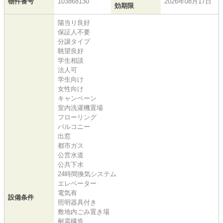
物件番号
103868130
2026年08月17日
効期限
陽当り良好
保証人不要
分譲タイプ
眺望良好
学生相談
法人可
学生向け
女性向け
キャンペーン
室内洗濯機置場
フローリング
バルコニー
出窓
都市ガス
公営水道
公共下水
24時間換気システム
エレベーター
電気有
設備条件
照明器具付き
敷地内ごみ置き場
耐震構造