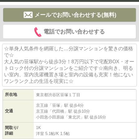
メールでお問い合わせする(無料)
電話でお問い合わせする
☆単身人気条件を網羅した…分譲マンションを驚きの価格
で☆
大人気の笹塚駅から徒歩3分！8万円以下で宅配BOX・オー
トロック付の分譲マンションをご紹介です☆南向き、明る
い室内、室内洗濯機置き場と室内の設備も充実！他にない
ワンランク上の生活を現実に☆
所在地
東京都
渋谷区
笹塚
１丁目
京王線
「
笹塚
」駅 徒歩4分
交通
京王線
「
代田橋
」駅 徒歩10分
小田急小田原線
「
東北沢
」駅 徒歩16分
間取り/
1K
詳細
洋室 5.1帖
/
K 1.5帖