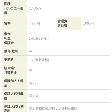
面積/
バルコニー面
18.50㎡/-
積
管理費・
賃料
7.7万円
6,000円
共益費
敷金/
礼金/
1ヶ月/1ヶ月/-
保証金
償却/敷引
-/-
更新料
1ヶ月(新賃料)
駐車場/
-/-
月額料金
保険加入 / 料
有 / -
金
保証人代行義
必加入
務
保証人代行利
契約時初回保証料：総賃料の50％
用料