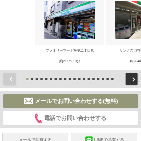
ファミリーマート笹塚二丁目店
サンクス渋谷
約211m／3分
約264
前
メールでお問い合わせする(無料)
電話でお問い合わせする
メールで共有する
LINEで共有する