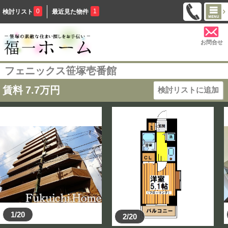
0
1
検討リスト
最近見た物件
お問合せ
フェニックス笹塚壱番館
賃料
7.7
万円
検討リストに追加
1/20
2/20