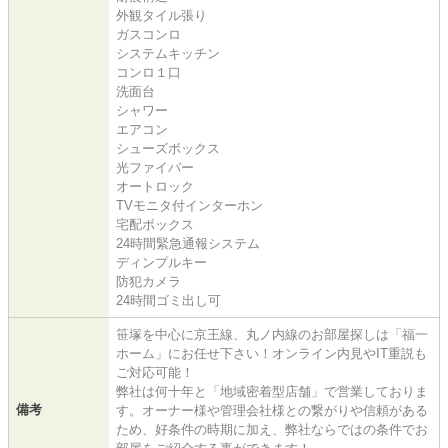
外観タイル張り
ガスコンロ
システムキッチン
コンロ１口
洗面台
シャワー
エアコン
シューズボックス
光ファイバー
オートロック
TVモニタ付インターホン
宅配ボックス
24時間緊急通報システム
ディンプルキー
防犯カメラ
24時間ゴミ出し可
笹塚を中心に京王線、丸ノ内線のお部屋探しは「福一
ホーム」にお任せ下さい！オンライン内見やIT重説も
ご対応可能！
弊社は何十年と「地域密着型店舗」で営業しておりま
備考
す。オーナー様や管理会社様との繋がりや信頼がある
ため、好条件の時期に加え、弊社ならではの条件でお