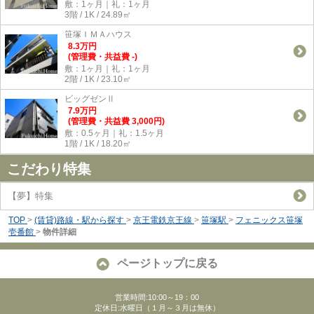
敷：1ヶ月｜礼：1ヶ月
3階 / 1K / 24.89㎡
笹塚ＩＭＡハウス
8.3
万
円
(管理費・共益費 -)
敷：1ヶ月｜礼：1ヶ月
2階 / 1K / 23.10㎡
ビッグゼンⅡ
7.9
万
円
(管理費・共益費 3,000円)
敷：0.5ヶ月｜礼：1.5ヶ月
1階 / 1K / 18.20㎡
こだわり特集
【夢】特集
TOP
>
(賃貸)路線・駅から探す
>
京王電鉄京王線
>
笹塚駅
>
フェニックス笹塚
壱番館
>
物件詳細
ページトップに戻る
営業時間:10:00～19：00
定休日:水曜日（１月～３月は無休）