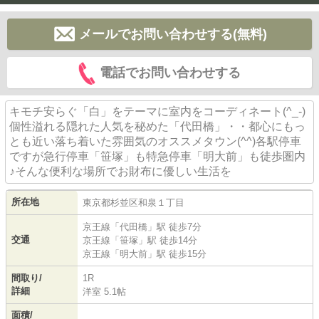
メールでお問い合わせする(無料)
電話でお問い合わせする
キモチ安らぐ「白」をテーマに室内をコーディネート(^_-)
個性溢れる隠れた人気を秘めた「代田橋」・・都心にもっ
とも近い落ち着いた雰囲気のオススメタウン(^^)各駅停車
ですが急行停車「笹塚」も特急停車「明大前」も徒歩圏内
♪そんな便利な場所でお財布に優しい生活を
所在地
東京都
杉並区
和泉
１丁目
京王線
「
代田橋
」駅 徒歩7分
交通
京王線
「
笹塚
」駅 徒歩14分
京王線
「
明大前
」駅 徒歩15分
間取り/
1R
詳細
洋室 5.1帖
面積/