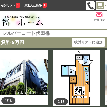
0
1
検討リスト
最近見た物件
お問合せ
シルバーコート代田橋
賃料
8
万円
検討リストに追加
1/18
2/18