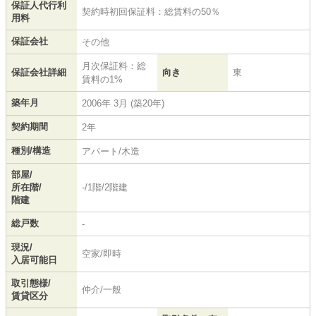
保証人代行利
契約時初回保証料：総賃料の50％
用料
保証会社
その他
月次保証料：総
保証会社詳細
向き
東
賃料の1%
築年月
2006年 3月 (築20年)
契約期間
2年
種別/構造
アパート/木造
部屋/
所在階/
-/1階/2階建
階建
総戸数
-
現況/
空家/即時
入居可能日
取引態様/
仲介/一般
賃貸区分