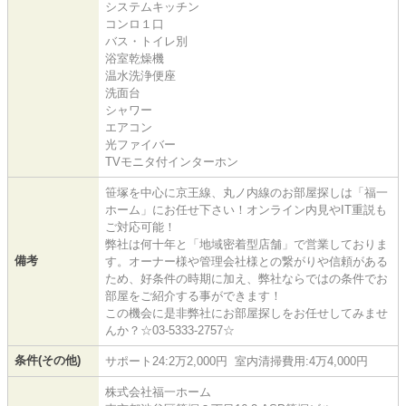
システムキッチン
コンロ１口
バス・トイレ別
浴室乾燥機
温水洗浄便座
洗面台
シャワー
エアコン
光ファイバー
TVモニタ付インターホン
笹塚を中心に京王線、丸ノ内線のお部屋探しは「福一
ホーム」にお任せ下さい！オンライン内見やIT重説も
ご対応可能！
弊社は何十年と「地域密着型店舗」で営業しておりま
備考
す。オーナー様や管理会社様との繋がりや信頼がある
ため、好条件の時期に加え、弊社ならではの条件でお
部屋をご紹介する事ができます！
この機会に是非弊社にお部屋探しをお任せしてみませ
んか？☆03-5333-2757☆
条件(その他)
サポート24:2万2,000円 室内清掃費用:4万4,000円
株式会社福一ホーム