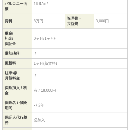
バルコニー面
16.87㎡/-
積
管理費・
賃料
8万円
3,000円
共益費
敷金/
礼金/
0ヶ月/1ヶ月/-
保証金
償却/敷引
-/-
更新料
1ヶ月(新賃料)
駐車場/
-/-
月額料金
保険加入 / 料
有 / 18,000円
金
保険名 / 保険
- / 2年
期間
保証人代行義
必加入
務