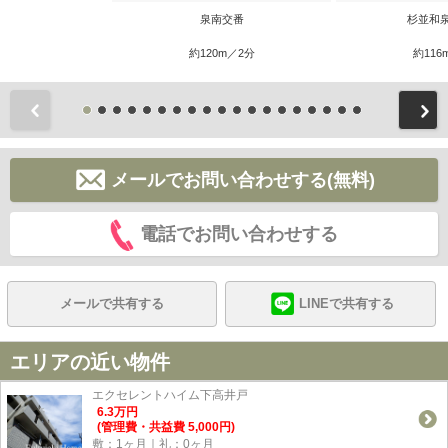
泉南交番
杉並和
約120m／2分
約116
前
メールでお問い合わせする(無料)
電話でお問い合わせする
メールで共有する
LINEで共有する
エリアの近い物件
エクセレントハイム下高井戸
6.3
万
円
(管理費・共益費 5,000円)
敷：1ヶ月｜礼：0ヶ月