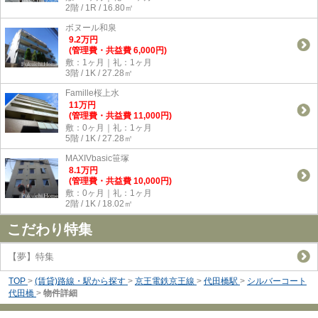
2階 / 1R / 16.80㎡
ボヌール和泉
9.2
万
円
(管理費・共益費 6,000円)
敷：1ヶ月｜礼：1ヶ月
3階 / 1K / 27.28㎡
Famille桜上水
11
万
円
(管理費・共益費 11,000円)
敷：0ヶ月｜礼：1ヶ月
5階 / 1K / 27.28㎡
MAXIVbasic笹塚
8.1
万
円
(管理費・共益費 10,000円)
敷：0ヶ月｜礼：1ヶ月
2階 / 1K / 18.02㎡
こだわり特集
【夢】特集
TOP
>
(賃貸)路線・駅から探す
>
京王電鉄京王線
>
代田橋駅
>
シルバーコート
代田橋
>
物件詳細