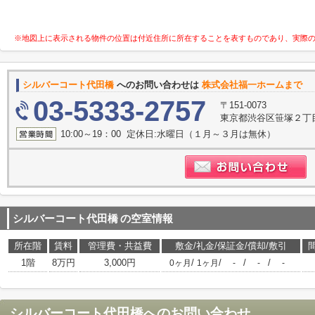
※地図上に表示される物件の位置は付近住所に所在することを表すものであり、実際
シルバーコート代田橋
へのお問い合わせは
株式会社福一ホームまで
03-5333-2757
〒151-0073
東京都渋谷区笹塚２丁目1
10:00～19：00 定休日:水曜日（１月～３月は無休）
シルバーコート代田橋
の空室情報
所在階
賃料
管理費・共益費
敷金/礼金/保証金/償却/敷引
1階
8万円
3,000円
/
/
/
/
0ヶ月
1ヶ月
-
-
-
シルバーコート代田橋
へのお問い合わせ