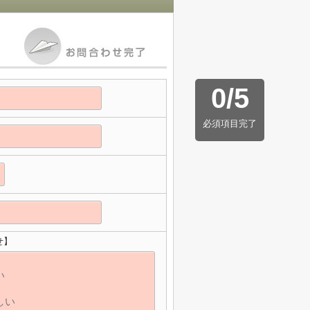
0
/
5
必須項目完了
せ】