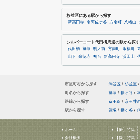
杉並区にある駅から探す
新高円寺
南阿佐ケ谷
方南町
八幡山
シルバーコート代田橋周辺の駅から探す
代田橋
笹塚
明大前
方南町
永福町
山下
豪徳寺
初台
新高円寺
浜田山
市区町村から探す
渋谷区
/
杉並区
/
町名から探す
笹塚
/
幡ヶ谷
/
路線から探す
京王線
/
京王井
駅から探す
笹塚
/
幡ヶ谷
/
ホーム
【夢】特集
会社概要
【愛】特集