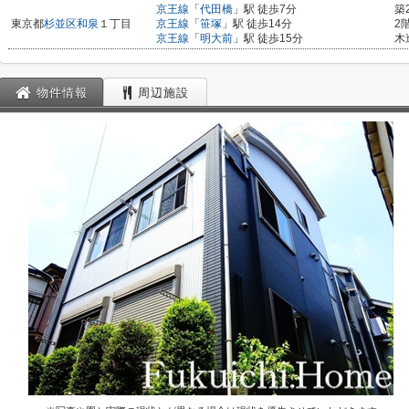
京王線
「
代田橋
」駅 徒歩7分
築
東京都
杉並区
和泉
１丁目
京王線
「
笹塚
」駅 徒歩14分
2
京王線
「
明大前
」駅 徒歩15分
木
物件情報
周辺施設