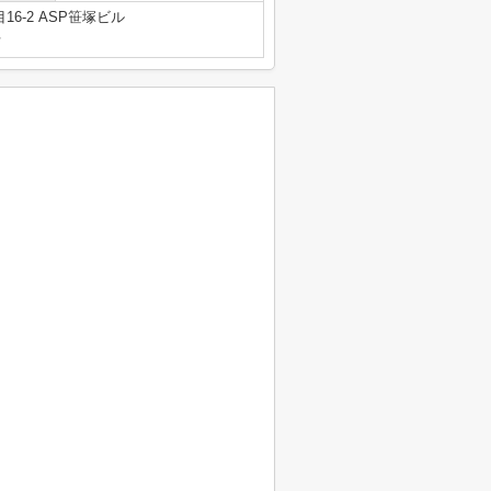
6-2 ASP笹塚ビル
号