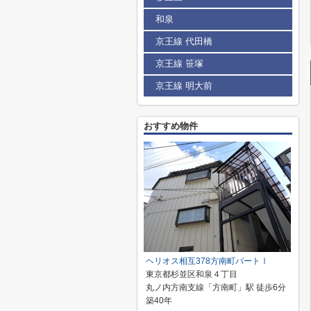
和泉
京王線 代田橋
京王線 笹塚
京王線 明大前
おすすめ物件
ヘリオス相互378方南町パートⅠ
東京都杉並区和泉４丁目
丸ノ内方南支線「方南町」駅 徒歩6分
築40年