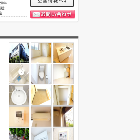
空室情報へ
20年
階建
造