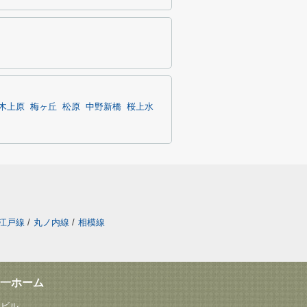
木上原
梅ヶ丘
松原
中野新橋
桜上水
江戸線
/
丸ノ内線
/
相模線
一ホーム
塚ビル