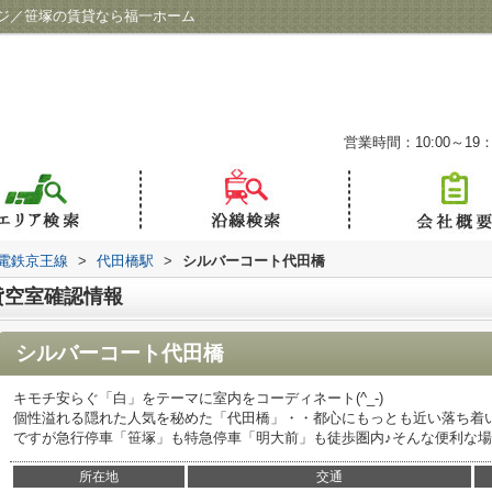
ジ／笹塚の賃貸なら福一ホーム
営業時間：10:00～19：
電鉄京王線
>
代田橋駅
>
シルバーコート代田橋
貸空室確認情報
シルバーコート代田橋
キモチ安らぐ「白」をテーマに室内をコーディネート(^_-)
個性溢れる隠れた人気を秘めた「代田橋」・・都心にもっとも近い落ち着いた
ですが急行停車「笹塚」も特急停車「明大前」も徒歩圏内♪そんな便利な
所在地
交通