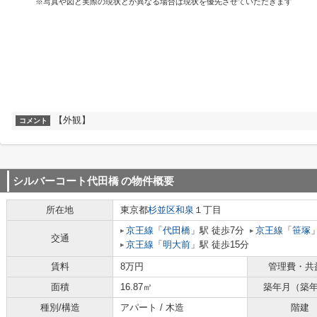
※写真や図と実際の現状とが異なる場合は現状を優先させていただきます
【外観】
コメント
シルバーコート代田橋
の物件概要
所在地
東京都
杉並区
和泉
１丁目
京王線
「
代田橋
」駅 徒歩7分
京王線
「
笹塚
交通
京王線
「
明大前
」駅 徒歩15分
賃料
8万円
管理費・共
面積
16.87㎡
築年月（築
種別/構造
アパート / 木造
階建