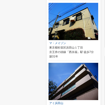
マ・メイゾン
東京都杉並区浜田山１丁目
京王井の頭線「西永福」駅 徒歩7分
築31年
アミ浜田山