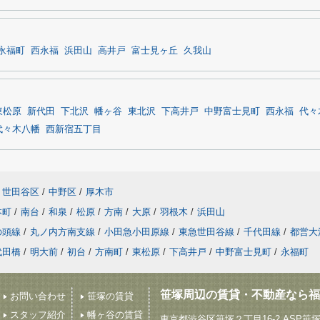
永福町
西永福
浜田山
高井戸
富士見ヶ丘
久我山
東松原
新代田
下北沢
幡ヶ谷
東北沢
下高井戸
中野富士見町
西永福
代々
代々木八幡
西新宿五丁目
世田谷区
/
中野区
/
厚木市
本町
/
南台
/
和泉
/
松原
/
方南
/
大原
/
羽根木
/
浜田山
の頭線
/
丸ノ内方南支線
/
小田急小田原線
/
東急世田谷線
/
千代田線
/
都営大
代田橋
/
明大前
/
初台
/
方南町
/
東松原
/
下高井戸
/
中野富士見町
/
永福町
笹塚周辺の賃貸・不動産なら福
お問い合わせ
笹塚の賃貸
スタッフ紹介
幡ヶ谷の賃貸
東京都渋谷区笹塚２丁目16-2 ASP笹