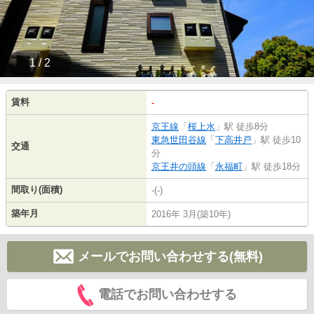
1 / 2
賃料
-
京王線
「
桜上水
」駅 徒歩8分
東急世田谷線
「
下高井戸
」駅 徒歩10
交通
分
京王井の頭線
「
永福町
」駅 徒歩18分
間取り(面積)
-(-)
築年月
2016年 3月(築10年)
メールでお問い合わせする(無料)
電話でお問い合わせする