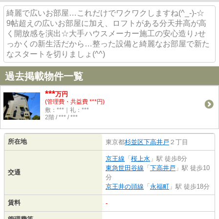
綺麗で広いお部屋…これだけでワクワクしますね(^_-)-☆
9帖超えの広いお部屋に加え、ロフトがある分天井高が高
く開放感を演出☆大手ハウスメーカー施工の安心造り♪せ
っかくの新生活だから…整った設備と綺麗なお部屋で新た
なスタートを切りましょ(^^)
過去掲載物件一覧
***
万円
(管理費・共益費 ***円)
敷：***｜礼：***
2階 / *** / ***
所在地
東京都
杉並区
下高井戸
２丁目
京王線
「
桜上水
」駅 徒歩8分
東急世田谷線
「
下高井戸
」駅 徒歩10
交通
分
京王井の頭線
「
永福町
」駅 徒歩18分
賃料
-