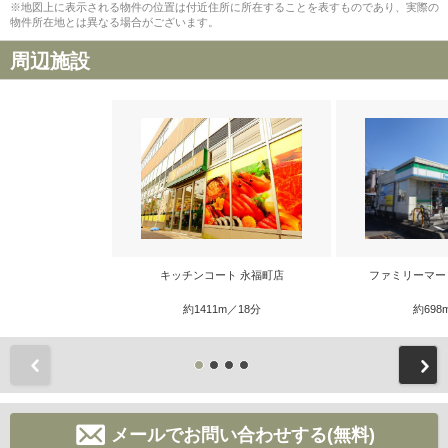
※地図上に表示される物件の位置は付近住所に所在することを表すものであり、実際の
物件所在地とは異なる場合がございます。
周辺施設
キッチンコート 永福町店
ファミリーマー
約1411m／18分
約698
前
メールでお問い合わせする(無料)