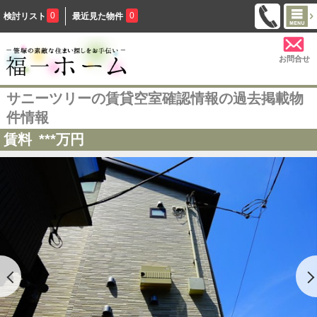
0
0
検討リスト
最近見た物件
お問合せ
サニーツリーの賃貸空室確認情報の過去掲載物
件情報
賃料
***
万円