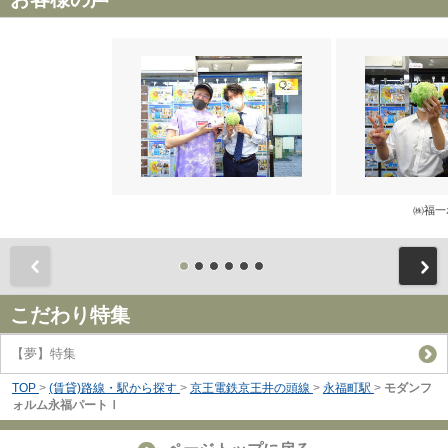
㈱福一
前
こだわり特集
【夢】特集
TOP
>
(賃貸)路線・駅から探す
>
京王電鉄京王井の頭線
>
永福町駅
>
モダンフ
ォルム永福パートⅠ