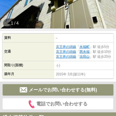
1 / 4
賃料
-
京王井の頭線
「
永福町
」駅 徒歩5分
交通
京王井の頭線
「
西永福
」駅 徒歩10分
京王井の頭線
「
浜田山
」駅 徒歩20分
間取り(面積)
-(-)
築年月
2015年 3月(築11年)
メールでお問い合わせする(無料)
電話でお問い合わせする