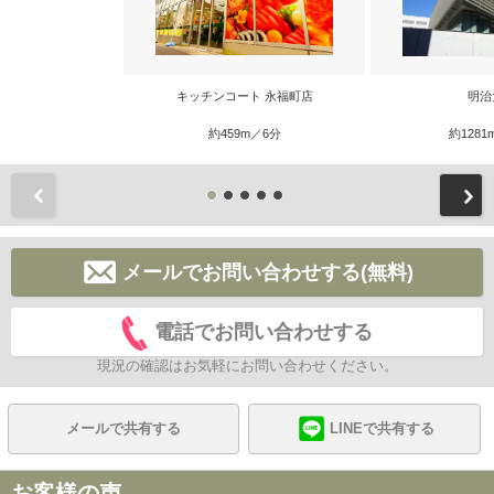
キッチンコート 永福町店
明治
約459m／6分
約1281
前
メールでお問い合わせする(無料)
電話でお問い合わせする
現況の確認はお気軽にお問い合わせください。
メールで共有する
LINEで共有する
お客様の声