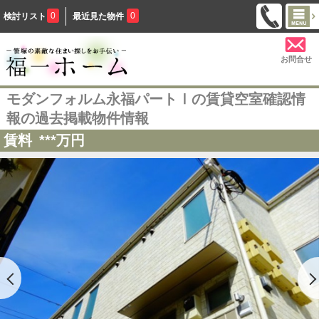
0
0
検討リスト
最近見た物件
お問合せ
モダンフォルム永福パートⅠの賃貸空室確認情
報の過去掲載物件情報
賃料
***
万円