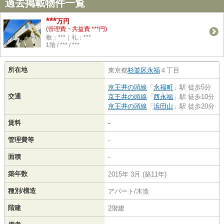
過去掲載物件一覧
***
万円
(管理費・共益費 ***円)
敷：***｜礼：***
1階 / *** / ***
所在地
東京都
杉並区
永福
４丁目
京王井の頭線
「
永福町
」駅 徒歩5分
交通
京王井の頭線
「
西永福
」駅 徒歩10分
京王井の頭線
「
浜田山
」駅 徒歩20分
賃料
-
管理費等
-
面積
-
築年数
2015年 3月 (築11年)
種別/構造
アパート/木造
階建
2階建