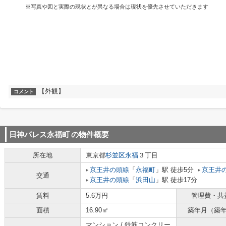
※写真や図と実際の現状とが異なる場合は現状を優先させていただきます
【外観】
コメント
日神パレス永福町
の物件概要
所在地
東京都
杉並区
永福
３丁目
京王井の頭線
「
永福町
」駅 徒歩5分
京王井
交通
京王井の頭線
「
浜田山
」駅 徒歩17分
賃料
5.6万円
管理費・共
面積
16.90㎡
築年月（築
マンション / 鉄筋コンクリー