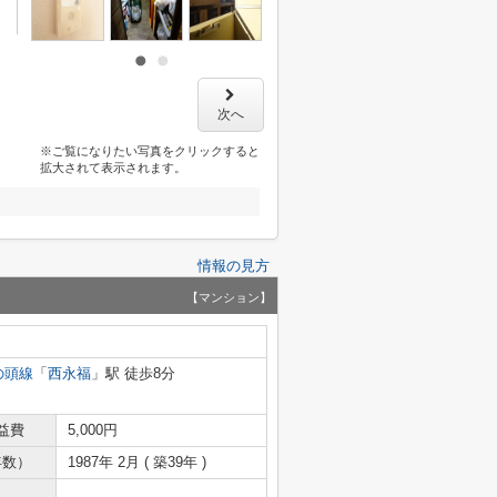
次へ
※ご覧になりたい写真をクリックすると
拡大されて表示されます。
情報の見方
【マンション】
の頭線
「
西永福
」駅 徒歩8分
益費
5,000円
年数）
1987年 2月 ( 築39年 )