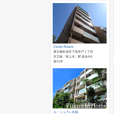
Centre Riziere
東京都杉並区下高井戸１丁目
京王線「桜上水」駅 徒歩4分
築11年
ル・シュクレ永福