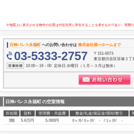
※地図上に表示される物件の位置は付近住所に所在することを表すものであり、実際
日神パレス永福町
へのお問い合わせは
株式会社福一ホームまで
03-5333-2757
〒151-0073
東京都渋谷区笹塚２丁目1
10:00～19：00 定休日:水曜日（１月～３月は無休）
日神パレス永福町
の空室情報
所在階
賃料
管理費・共益費
敷金/礼金/保証金/償却/敷引
3階
5.6万円
5,000円
/
/
/
/
0ヶ月
0ヶ月
-
1ヶ月
-