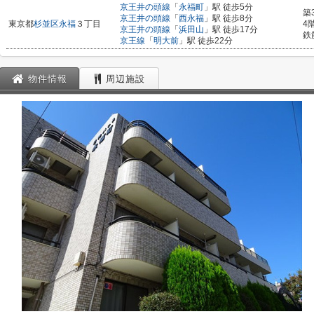
京王井の頭線
「
永福町
」駅 徒歩5分
築
京王井の頭線
「
西永福
」駅 徒歩8分
東京都
杉並区
永福
３丁目
4
京王井の頭線
「
浜田山
」駅 徒歩17分
鉄
京王線
「
明大前
」駅 徒歩22分
物件情報
周辺施設