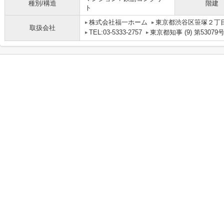
種別/構造
階建
ト
株式会社福一ホーム
東京都渋谷区笹塚２丁目1
取扱会社
TEL:03-5333-2757
東京都知事 (9) 第53079