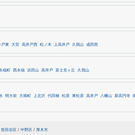
井戸東
大宮
高井戸西
松ノ木
上高井戸
久我山
成田西
永福町
西永福
浜田山
高井戸
富士見ヶ丘
久我山
水
明大前
方南町
上北沢
代田橋
松原
東松原
高井戸
八幡山
新高円寺
沢
世田谷区
/
中野区
/
厚木市