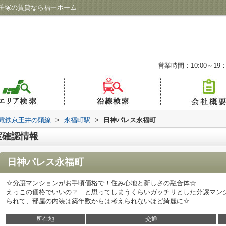
笹塚の賃貸なら福一ホーム
営業時間：10:00～19：
電鉄京王井の頭線
>
永福町駅
>
日神パレス永福町
室確認情報
日神パレス永福町
☆分譲マンションがお手頃価格で！住み心地と新しさの融合体☆
えっこの価格でいいの？…と思ってしまうくらいガッチリとした分譲マン
られて、部屋の内装は築年数からは考えられないほど綺麗に☆
所在地
交通