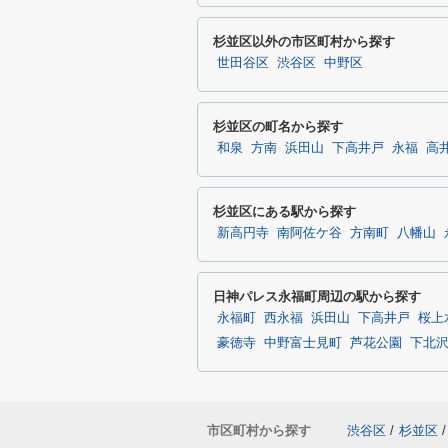
杉並区以外の市区町村から探す
世田谷区
渋谷区
中野区
杉並区の町名から探す
和泉
方南
浜田山
下高井戸
永福
高
杉並区にある駅から探す
新高円寺
南阿佐ケ谷
方南町
八幡山
日神パレス永福町周辺の駅から探す
永福町
西永福
浜田山
下高井戸
桜上
豪徳寺
中野富士見町
芦花公園
下北
市区町村から探す
渋谷区
/
杉並区
/