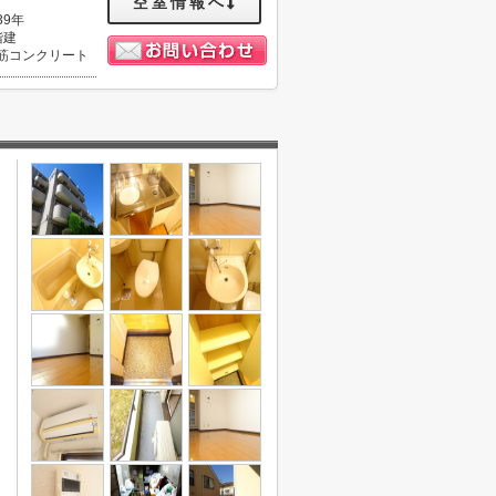
空室情報へ
39年
階建
筋コンクリート