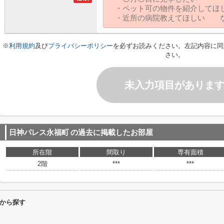
※
利用規約
及び
プライバシーポリシー
を必ずお読みください。左記内容に同
さい。
未入力項目がありま
日神パレス永福町
の過去に掲載したお部屋
所在階
間取り
専有面積
2階
***
***
から探す