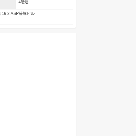
4階建
6-2 ASP笹塚ビル
号