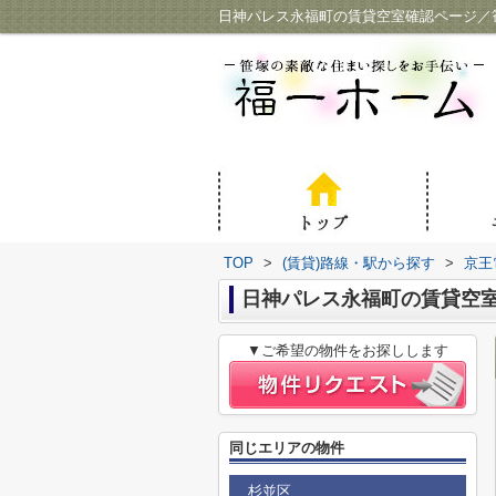
日神パレス永福町の賃貸空室確認ページ／
TOP
>
(賃貸)路線・駅から探す
>
京王
日神パレス永福町の賃貸空
▼ご希望の物件をお探しします
同じエリアの物件
杉並区