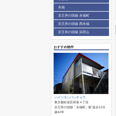
永福
京王井の頭線 永福町
京王井の頭線 西永福
京王井の頭線 浜田山
おすすめ物件
ハイツヨンバンチョウ
東京都杉並区和泉４丁目
京王井の頭線「永福町」駅 徒歩12分
築42年