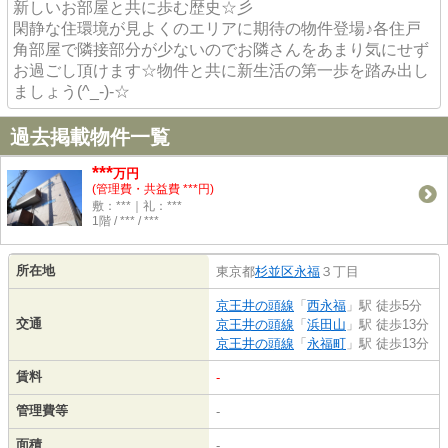
新しいお部屋と共に歩む歴史☆彡
閑静な住環境が見よくのエリアに期待の物件登場♪各住戸
角部屋で隣接部分が少ないのでお隣さんをあまり気にせず
お過ごし頂けます☆物件と共に新生活の第一歩を踏み出し
ましょう(^_-)-☆
過去掲載物件一覧
***
万円
(管理費・共益費 ***円)
敷：***｜礼：***
1階 / *** / ***
所在地
東京都
杉並区
永福
３丁目
京王井の頭線
「
西永福
」駅 徒歩5分
交通
京王井の頭線
「
浜田山
」駅 徒歩13分
京王井の頭線
「
永福町
」駅 徒歩13分
賃料
-
管理費等
-
面積
-