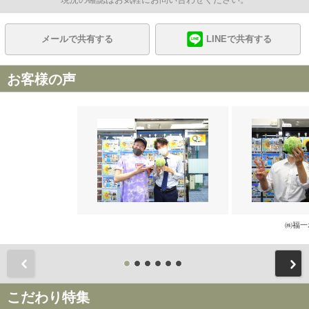
メールで共有する
LINEで共有する
お客様の声
㈱福一
前
こだわり特集