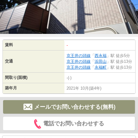
賃料
-
京王井の頭線
「
西永福
」駅 徒歩5分
交通
京王井の頭線
「
浜田山
」駅 徒歩13分
京王井の頭線
「
永福町
」駅 徒歩13分
間取り(面積)
-(-)
築年月
2021年 10月(築4年)
メールでお問い合わせする(無料)
電話でお問い合わせする