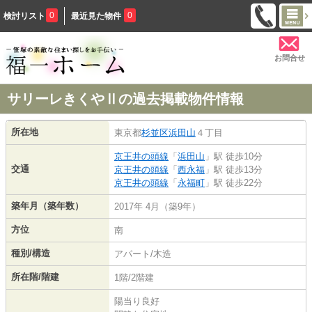
0
0
検討リスト
最近見た物件
お問合せ
サリーレきくやⅡの過去掲載物件情報
所在地
東京都
杉並区
浜田山
４丁目
京王井の頭線
「
浜田山
」駅 徒歩10分
交通
京王井の頭線
「
西永福
」駅 徒歩13分
京王井の頭線
「
永福町
」駅 徒歩22分
築年月（築年数）
2017年 4月（築9年）
方位
南
種別/構造
アパート/木造
所在階/階建
1階/2階建
陽当り良好