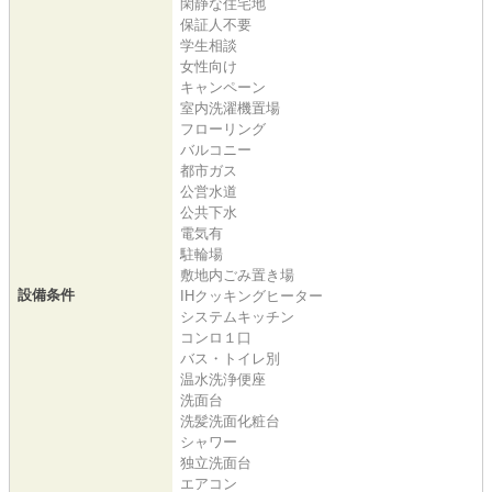
閑静な住宅地
保証人不要
学生相談
女性向け
キャンペーン
室内洗濯機置場
フローリング
バルコニー
都市ガス
公営水道
公共下水
電気有
駐輪場
敷地内ごみ置き場
設備条件
IHクッキングヒーター
システムキッチン
コンロ１口
バス・トイレ別
温水洗浄便座
洗面台
洗髪洗面化粧台
シャワー
独立洗面台
エアコン