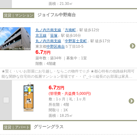
面積：21.30㎡
ジョイフル中野南台
賃貸｜マンション
丸ノ内方南支線
「
方南町
」駅 徒歩12分
京王線
「
笹塚
」駅 徒歩16分
丸ノ内方南支線
「
中野富士見町
」駅 徒歩17分
東京都
中野区
南台
５丁目10-5
6.7
万円
築年数：築34年 ｜募集中：
1室
階数：4階建
★賢く・いいお部屋にお引越し・ならこの物件で☆彡 ★都心特有の他路線利用可
能な閑静な住宅街の低層マンション登場です・・ (^_-)-☆縦長のお部屋は家具の
配置しやすいお部屋です！！エ...
6.7
万
円
(管理費・共益費 5,000円)
敷：1ヶ月｜礼：1ヶ月
所在階：4階
間取り：1K
面積：18.25㎡
グリーングラス
賃貸｜アパート