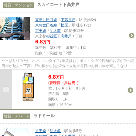
スカイコート下高井戸
賃貸｜マンション
東急世田谷線
「
下高井戸
」駅 徒歩3分
東急世田谷線
「
松原
」駅 徒歩12分
京王線
「
明大前
」駅 徒歩12分
東京都
杉並区
下高井戸
１丁目
6.8
万円
築年数：築39年 ｜募集中：
1室
階数：12階建 地下2階
やっぱり住みたいマンションタイプ♪家賃はお手頃に～☆ 200店舗のお店が並ぶ商
店街が魅力の下高井戸の駅から徒歩2分の立地☆毎日のお買い物が楽しくなりそ
う♪また、多路線使える立地なの...
6.8
万
円
(管理費・共益費 -)
敷：1ヶ月｜礼：0ヶ月
所在階：6階
間取り：1R
面積：16.20㎡
ラドミール
賃貸｜アパート
京王線
「
明大前
」駅 徒歩5分