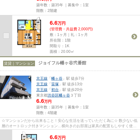
築年数：築35年 ｜募集中：
1室
階数：2階建
6.6
万
円
(管理費・共益費 2,000円)
敷：1ヶ月｜礼：1ヶ月
所在階：1階
間取り：1K
面積：20.00㎡
ジョイフル幡ヶ谷弐番館
賃貸｜マンション
京王線
「
幡ヶ谷
」駅 徒歩7分
京王線
「
笹塚
」駅 徒歩13分
京王線
「
初台
」駅 徒歩20分
東京都
渋谷区
幡ヶ谷
３丁目
6.6
万円
築年数：築35年 ｜募集中：
1室
階数：4階建
☆マンションだから出来ること！安心な生活を送っていただく為に☆ 数少ない低
層のオートロック付きマンション…横向きのお部屋は家具の配置もしやすく使い
勝手の良いお部屋☆IHシステムキ...
6.6
万
円