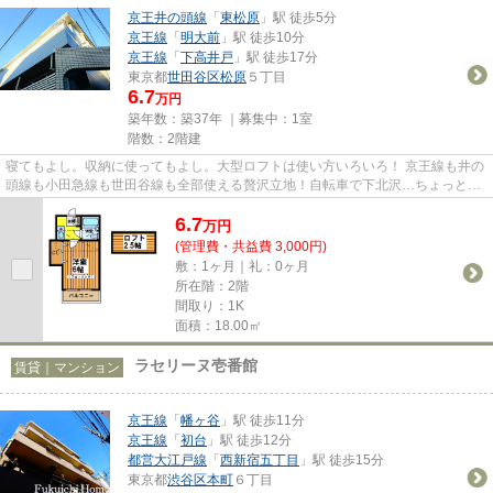
京王井の頭線
「
東松原
」駅 徒歩5分
京王線
「
明大前
」駅 徒歩10分
京王線
「
下高井戸
」駅 徒歩17分
東京都
世田谷区
松原
５丁目
6.7
万円
築年数：築37年 ｜募集中：
1室
階数：2階建
寝てもよし。収納に使ってもよし。大型ロフトは使い方いろいろ！ 京王線も井の
頭線も小田急線も世田谷線も全部使える贅沢立地！自転車で下北沢…ちょっと頑
張って渋谷まで。駅前には２...
6.7
万
円
(管理費・共益費 3,000円)
敷：1ヶ月｜礼：0ヶ月
所在階：2階
間取り：1K
面積：18.00㎡
ラセリーヌ壱番館
賃貸｜マンション
京王線
「
幡ヶ谷
」駅 徒歩11分
京王線
「
初台
」駅 徒歩12分
都営大江戸線
「
西新宿五丁目
」駅 徒歩15分
東京都
渋谷区
本町
６丁目