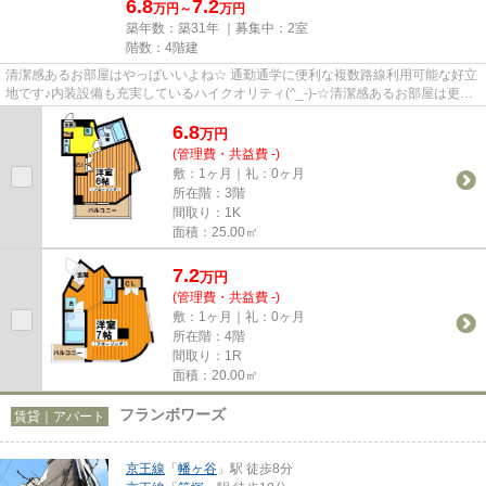
6.8
7.2
万円～
万円
築年数：築31年 ｜募集中：
2室
階数：4階建
清潔感あるお部屋はやっぱいいよね☆ 通勤通学に便利な複数路線利用可能な好立
地です♪内装設備も充実しているハイクオリティ(^_-)-☆清潔感あるお部屋は更に
明るく、気分も明るくお住ま...
6.8
万
円
(管理費・共益費 -)
敷：1ヶ月｜礼：0ヶ月
所在階：3階
間取り：1K
面積：25.00㎡
7.2
万
円
(管理費・共益費 -)
敷：1ヶ月｜礼：0ヶ月
所在階：4階
間取り：1R
面積：20.00㎡
フランボワーズ
賃貸｜アパート
京王線
「
幡ヶ谷
」駅 徒歩8分