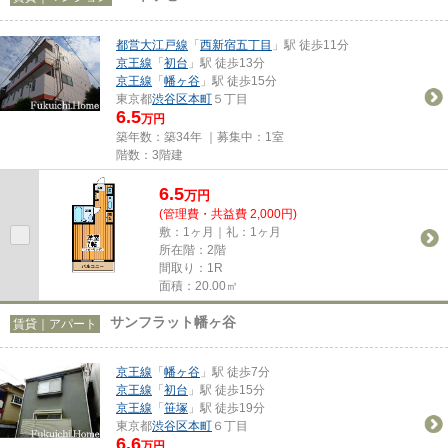
都営大江戸線
「
西新宿五丁目
」駅 徒歩11分
京王線
「
初台
」駅 徒歩13分
京王線
「
幡ヶ谷
」駅 徒歩15分
東京都
渋谷区
本町
５丁目
6.5
万円
築年数：築34年 ｜募集中：
1室
階数：3階建
6.5
万
円
(管理費・共益費 2,000円)
敷：1ヶ月｜礼：1ヶ月
所在階：2階
間取り：1R
面積：20.00㎡
サンフラット幡ヶ谷
賃貸｜アパート
京王線
「
幡ヶ谷
」駅 徒歩7分
京王線
「
初台
」駅 徒歩15分
京王線
「
笹塚
」駅 徒歩19分
東京都
渋谷区
本町
６丁目
6.6
万円