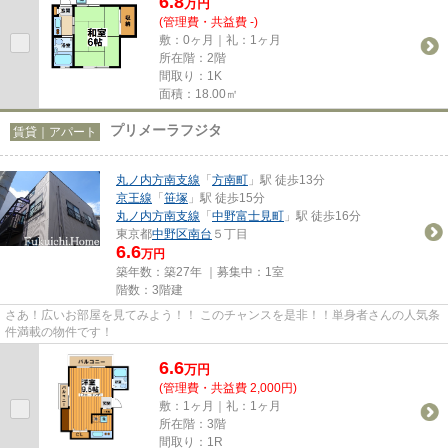
6.8
万
円
(管理費・共益費 -)
敷：0ヶ月｜礼：1ヶ月
所在階：2階
間取り：1K
面積：18.00㎡
プリメーラフジタ
賃貸｜アパート
丸ノ内方南支線
「
方南町
」駅 徒歩13分
京王線
「
笹塚
」駅 徒歩15分
丸ノ内方南支線
「
中野富士見町
」駅 徒歩16分
東京都
中野区
南台
５丁目
6.6
万円
築年数：築27年 ｜募集中：
1室
階数：3階建
さあ！広いお部屋を見てみよう！！ このチャンスを是非！！単身者さんの人気条
件満載の物件です！
6.6
万
円
(管理費・共益費 2,000円)
敷：1ヶ月｜礼：1ヶ月
所在階：3階
間取り：1R