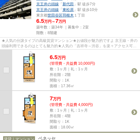
京王井の頭線
「
新代田
」駅 徒歩7分
京王井の頭線
「
東松原
」駅 徒歩10分
東京都
世田谷区
羽根木
１丁目
6.5
7
万円～
万円
築年数：築34年 ｜募集中：
2室
階数：8階建
★人気の分譲タイプの高級賃貸マンション★お値段が魅力的ですよ 京王線・井の
頭線利用できるのはとても魅力的★人気の「吉祥寺～渋谷」を楽々アクセス可能
★この価格で「オートロック付き...
6.5
万
円
(管理費・共益費 10,000円)
敷：1ヶ月｜礼：1ヶ月
所在階：2階
間取り：1K
面積：17.36㎡
7
万
円
(管理費・共益費 4,000円)
敷：1ヶ月｜礼：1ヶ月
所在階：4階
間取り：1K
面積：18.00㎡
ベネッセ
賃貸｜マンション