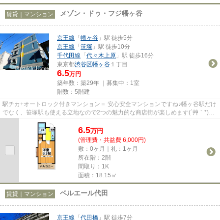
メゾン・ドゥ・フジ幡ヶ谷
賃貸｜マンション
京王線
「
幡ヶ谷
」駅 徒歩5分
京王線
「
笹塚
」駅 徒歩10分
千代田線
「
代々木上原
」駅 徒歩16分
東京都
渋谷区
幡ヶ谷
１丁目
6.5
万円
築年数：築29年 ｜募集中：
1室
階数：5階建
駅チカ+オートロック付きマンション＝ 安心安全マンションですね♪幡ヶ谷駅だけ
でなく、笹塚駅も使える立地なので2つの魅力的な商店街が楽しめます(´艸｀*)渋
谷区とは思えない落ち着い...
6.5
万
円
(管理費・共益費 6,000円)
敷：0ヶ月｜礼：1ヶ月
所在階：2階
間取り：1K
面積：18.15㎡
ベルエール代田
賃貸｜マンション
京王線
「
代田橋
」駅 徒歩7分