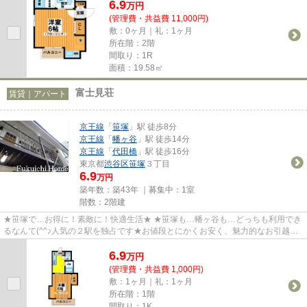
6.9
万
円
(管理費・共益費 11,000円)
敷：0ヶ月｜礼：1ヶ月
所在階：2階
間取り：1R
面積：19.58㎡
富士見荘
賃貸｜アパート
京王線
「
笹塚
」駅 徒歩8分
京王線
「
幡ヶ谷
」駅 徒歩14分
京王線
「
代田橋
」駅 徒歩16分
東京都
渋谷区
笹塚
３丁目
6.9
万円
築年数：築43年 ｜募集中：
1室
階数：2階建
★笹塚で…お得に！素敵に！快適生活★ ★笹塚も…幡ヶ谷も…どっちも利用でき
るなんて(^^♪人気の２駅を独占です★お値段とにかくお安く、魅力的なお引越し
の夢を叶える！そんなお勧めの一部...
6.9
万
円
(管理費・共益費 1,000円)
敷：1ヶ月｜礼：1ヶ月
所在階：1階
間取り：1K