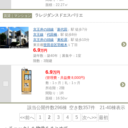
面積：22.27㎡
ラレジダンスドエスパリエ
賃貸｜マンション
京王井の頭線
「
新代田
」駅 徒歩7分
京王線
「
代田橋
」駅 徒歩8分
京王井の頭線
「
東松原
」駅 徒歩10分
東京都
世田谷区
羽根木
１丁目
6.9
万円
築年数：築40年 ｜募集中：
1室
階数：3階建
6.9
万
円
(管理費・共益費 8,000円)
敷：1ヶ月｜礼：1ヶ月
所在階：2階
間取り：1R
面積：16.50㎡
該当公開件数
296
棟 空き数
357
件
21-40
棟表示
1
2
3
4
5
<<前へ
次へ>>
最初