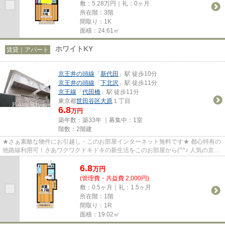
敷：5.28万円｜礼：0ヶ月
所在階：3階
間取り：1K
面積：24.61㎡
ホワイトKY
賃貸｜アパート
京王井の頭線
「
新代田
」駅 徒歩10分
京王井の頭線
「
下北沢
」駅 徒歩11分
京王線
「
代田橋
」駅 徒歩11分
東京都
世田谷区
大原
１丁目
6.8
万円
築年数：築33年 ｜募集中：
1室
階数：2階建
★さぁ素敵な物件にお引越し・このお部屋インターネット無料です★ 都心特有の
他路線利用可！さあワクワクドキドキの新生活をこのお部屋から(^^♪ 人気の京王
線南側エリア、下北沢駅も利...
6.8
万
円
(管理費・共益費 2,000円)
敷：0.5ヶ月｜礼：1.5ヶ月
所在階：1階
間取り：1R
面積：19.02㎡