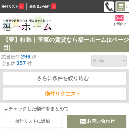
0
0
検討リスト
最近見た物件
お問合せ
【夢】特集｜笹塚の賃貸なら福一ホーム(2ページ
目)
296
該当物件
棟
357
空き数
件
さらに条件を絞り込む
物件リクエスト
チェックした物件をまとめて
検討リストに追加
お問い合わせ