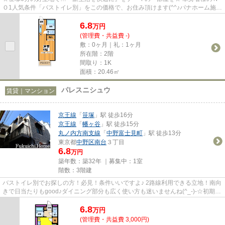
Ｏ1人気条件「バストイレ別」をこの価格で、お住み頂けます(^^♪パナホーム施工
で安心設計☆駅から徒歩4分の好...
6.8
万
円
(管理費・共益費 -)
敷：0ヶ月｜礼：1ヶ月
所在階：2階
間取り：1K
面積：20.46㎡
パレスニシュウ
賃貸｜マンション
京王線
「
笹塚
」駅 徒歩16分
京王線
「
幡ヶ谷
」駅 徒歩15分
丸ノ内方南支線
「
中野富士見町
」駅 徒歩13分
東京都
中野区
南台
３丁目
6.8
万円
築年数：築32年 ｜募集中：
1室
階数：3階建
バストイレ別でお探しの方！必見！条件いいですよ♪ 2路線利用できる立地！南向
きで日当たりもgood♪ダイニング部分も広く使い方も迷いませんね(^_-)-☆初期費
用を抑えて素敵なお部屋に住...
6.8
万
円
(管理費・共益費 3,000円)