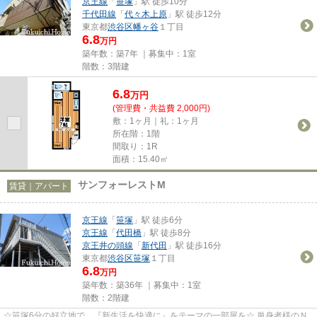
京王線
「
笹塚
」駅 徒歩10分
千代田線
「
代々木上原
」駅 徒歩12分
東京都
渋谷区
幡ヶ谷
１丁目
6.8
万円
築年数：築7年 ｜募集中：
1室
階数：3階建
6.8
万
円
(管理費・共益費 2,000円)
敷：1ヶ月｜礼：1ヶ月
所在階：1階
間取り：1R
面積：15.40㎡
サンフォーレストM
賃貸｜アパート
京王線
「
笹塚
」駅 徒歩6分
京王線
「
代田橋
」駅 徒歩8分
京王井の頭線
「
新代田
」駅 徒歩16分
東京都
渋谷区
笹塚
１丁目
6.8
万円
築年数：築36年 ｜募集中：
1室
階数：2階建
☆笹塚6分の好立地で…『新生活を快適に』をテーマの一部屋を☆ 単身者様のＮ