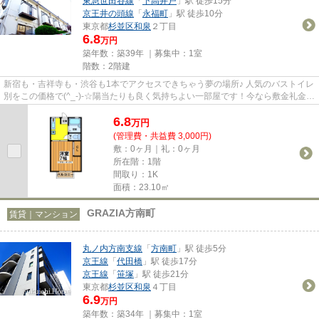
東急世田谷線
「
下高井戸
」駅 徒歩15分
京王井の頭線
「
永福町
」駅 徒歩10分
東京都
杉並区
和泉
２丁目
6.8
万円
築年数：築39年 ｜募集中：
1室
階数：2階建
新宿も・吉祥寺も・渋谷も1本でアクセスできちゃう夢の場所♪ 人気のバストイレ
別をこの価格で(^_-)-☆陽当たりも良く気持ちよい一部屋です！今なら敷金礼金無
しキャンペーン中♪せっかく...
6.8
万
円
(管理費・共益費 3,000円)
敷：0ヶ月｜礼：0ヶ月
所在階：1階
間取り：1K
面積：23.10㎡
GRAZIA方南町
賃貸｜マンション
丸ノ内方南支線
「
方南町
」駅 徒歩5分
京王線
「
代田橋
」駅 徒歩17分
京王線
「
笹塚
」駅 徒歩21分
東京都
杉並区
和泉
４丁目
6.9
万円
築年数：築34年 ｜募集中：
1室