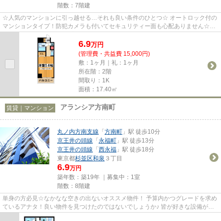
階数：7階建
☆人気のマンションに引っ越せる…それも良い条件のひとつ☆ オートロック付の
マンションタイプ！防犯カメラも付いてセキュリティー面も心配ありません☆そ
の他にもマンションタイプだから...
6.9
万
円
(管理費・共益費 15,000円)
敷：1ヶ月｜礼：1ヶ月
所在階：2階
間取り：1K
面積：17.40㎡
アランシア方南町
賃貸｜マンション
丸ノ内方南支線
「
方南町
」駅 徒歩10分
京王井の頭線
「
永福町
」駅 徒歩13分
京王井の頭線
「
西永福
」駅 徒歩18分
東京都
杉並区
和泉
３丁目
6.9
万円
築年数：築19年 ｜募集中：
1室
階数：8階建
単身の方必見☆なかなな空きの出ないオススメ物件！ 予算内かつグレードを求め
ているアナタ！良い物件を見つけたのではないでしょうか♪ 皆が好きな設備が盛
りだくさんです☆彡初期費用が...