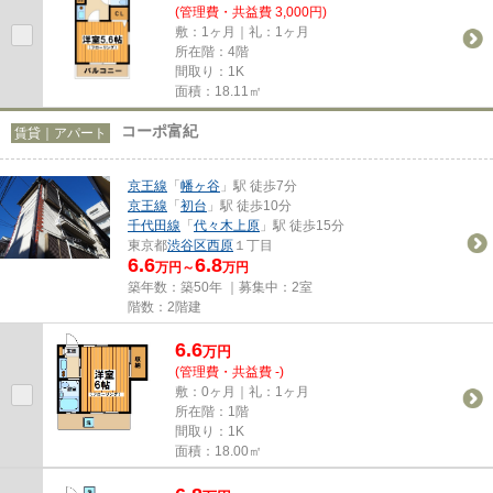
(管理費・共益費 3,000円)
敷：1ヶ月｜礼：1ヶ月
所在階：4階
間取り：1K
面積：18.11㎡
コーポ富紀
賃貸｜アパート
京王線
「
幡ヶ谷
」駅 徒歩7分
京王線
「
初台
」駅 徒歩10分
千代田線
「
代々木上原
」駅 徒歩15分
東京都
渋谷区
西原
１丁目
6.6
6.8
万円～
万円
築年数：築50年 ｜募集中：
2室
階数：2階建
6.6
万
円
(管理費・共益費 -)
敷：0ヶ月｜礼：1ヶ月
所在階：1階
間取り：1K
面積：18.00㎡