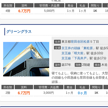
の配置...
所在階
賃料
管理費・共益費
敷金
礼金
間取り
6.7
万円
4階
5,000円
1ヶ月
1ヶ月
1K
1
グリーングラス
東京都
世田谷区
松原
５丁目
住所
交通
京王井の頭線
「
東松原
」駅 徒歩
京王線
「
明大前
」駅 徒歩10分
京王線
「
下高井戸
」駅 徒歩17分
築37年
2階建
木造
築年
階数
構造
寝てもよし。収納に使ってもよし。大型
の頭線も小田急線も世田谷線も全部使え
頑張...
所在階
賃料
管理費・共益費
敷金
礼金
間取り
6.7
万円
0ヶ月
2階
3,000円
1ヶ月
1K
1