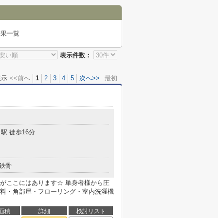
結果一覧
表示件数：
表示
<<前へ
1
2
3
4
5
次へ>>
最初
駅 徒歩16分
鉄骨
がここにはあります☆ 単身者様から圧
料・角部屋・フローリング・室内洗濯機
面積
詳細
検討リスト