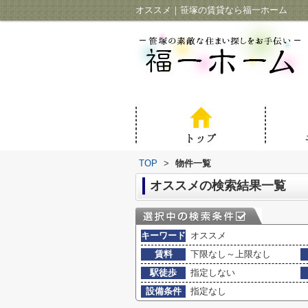
オススメ｜笹塚の賃貸なら福一ホーム
TOP
>
物件一覧
オススメの検索結果一覧
キーワード
オススメ
賃料
下限なし～上限なし
駅徒歩
指定しない
設備条件
指定なし