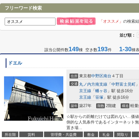
フリーワード検索
「オススメ」
の検索
並び順：
149
193
1-30
該当公開件数
棟 空き数
件
棟
ドエル
東京都
中野区
南台
４丁目
住所
交通
丸ノ内方南支線
「
中野富士見町
」
京王線
「
幡ヶ谷
」駅 徒歩16分
京王線
「
笹塚
」駅 徒歩16分
築27年
2階建
軽量
築年
階数
構造
☆駅からの距離だけでは図れない…価値
倒的な人気条件であるインターネット無
置き場...
所在階
賃料
管理費・共益費
敷金
礼金
間取り