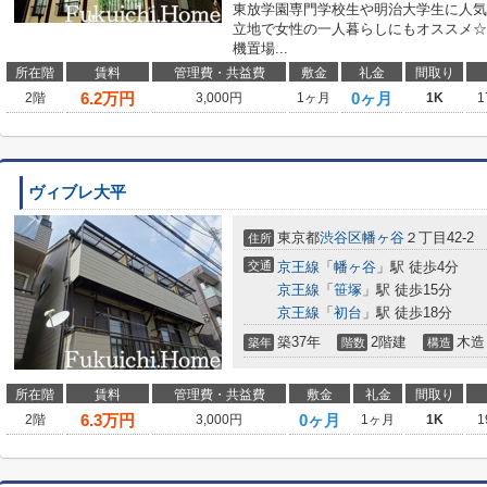
東放学園専門学校生や明治大学生に人気
立地で女性の一人暮らしにもオススメ☆
機置場...
所在階
賃料
管理費・共益費
敷金
礼金
間取り
6.2
万円
0ヶ月
2階
3,000円
1ヶ月
1K
1
ヴィブレ大平
東京都
渋谷区
幡ヶ谷
２丁目42-2
住所
交通
京王線
「
幡ヶ谷
」駅 徒歩4分
京王線
「
笹塚
」駅 徒歩15分
京王線
「
初台
」駅 徒歩18分
築37年
2階建
木造
築年
階数
構造
所在階
賃料
管理費・共益費
敷金
礼金
間取り
6.3
万円
0ヶ月
2階
3,000円
1ヶ月
1K
1