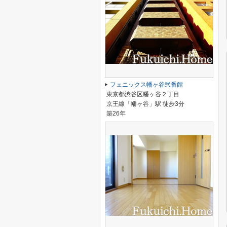
フェニックス幡ヶ谷弐番館
東京都渋谷区幡ヶ谷２丁目
京王線「幡ヶ谷」駅 徒歩3分
築26年