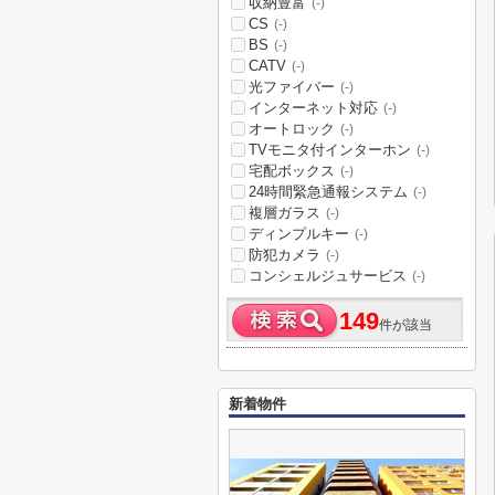
収納豊富
(-)
CS
(-)
BS
(-)
CATV
(-)
光ファイバー
(-)
インターネット対応
(-)
オートロック
(-)
TVモニタ付インターホン
(-)
宅配ボックス
(-)
24時間緊急通報システム
(-)
複層ガラス
(-)
ディンプルキー
(-)
防犯カメラ
(-)
コンシェルジュサービス
(-)
149
件が該当
新着物件