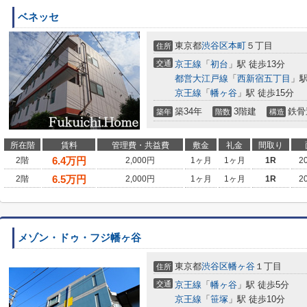
ベネッセ
東京都
渋谷区
本町
５丁目
住所
交通
京王線
「
初台
」駅 徒歩13分
都営大江戸線
「
西新宿五丁目
」駅
京王線
「
幡ヶ谷
」駅 徒歩15分
築34年
3階建
鉄骨
築年
階数
構造
所在階
賃料
管理費・共益費
敷金
礼金
間取り
6.4
万円
2階
2,000円
1ヶ月
1ヶ月
1R
2
6.5
万円
2階
2,000円
1ヶ月
1ヶ月
1R
2
メゾン・ドゥ・フジ幡ヶ谷
東京都
渋谷区
幡ヶ谷
１丁目
住所
交通
京王線
「
幡ヶ谷
」駅 徒歩5分
京王線
「
笹塚
」駅 徒歩10分