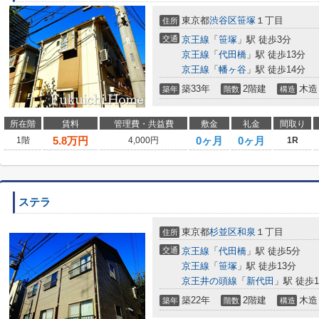
東京都
渋谷区
笹塚
１丁目
住所
交通
京王線
「
笹塚
」駅 徒歩3分
京王線
「
代田橋
」駅 徒歩13分
京王線
「
幡ヶ谷
」駅 徒歩14分
築33年
2階建
木造
築年
階数
構造
所在階
賃料
管理費・共益費
敷金
礼金
間取り
5.8
万円
0ヶ月
0ヶ月
1階
4,000円
1R
ステラ
東京都
杉並区
和泉
１丁目
住所
交通
京王線
「
代田橋
」駅 徒歩5分
京王線
「
笹塚
」駅 徒歩13分
京王井の頭線
「
新代田
」駅 徒歩1
築22年
2階建
木造
築年
階数
構造