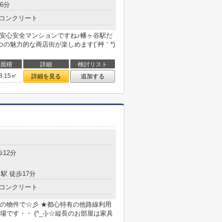
6分
コンクリート
 安心安全マンションですね♪幡ヶ谷駅だ
の魅力的な商店街が楽しめます(´艸｀*)
面積
詳細
検討リスト
8.15㎡
詳細を見る
追加する
歩12分
駅 徒歩17分
コンクリート
の物件で☆彡 ★都心特有の他路線利用
す・・ (^_-)-☆縦長のお部屋は家具