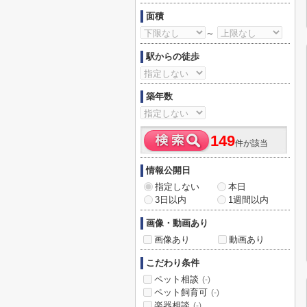
面積
～
駅からの徒歩
築年数
149
件が該当
情報公開日
指定しない
本日
3日以内
1週間以内
画像・動画あり
画像あり
動画あり
こだわり条件
ペット相談
(-)
ペット飼育可
(-)
楽器相談
(-)