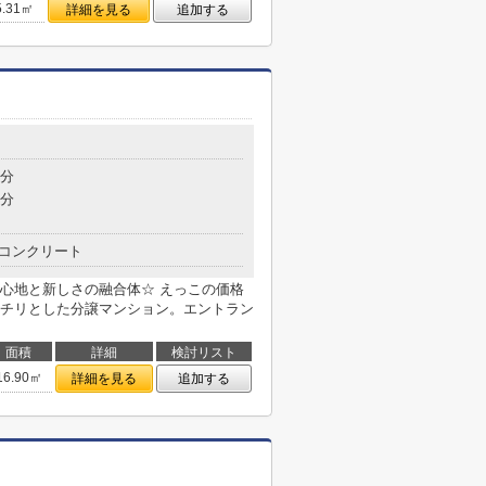
5.31㎡
詳細を見る
追加する
5分
8分
コンクリート
心地と新しさの融合体☆ えっこの価格
チリとした分譲マンション。エントラン
面積
詳細
検討リスト
16.90㎡
詳細を見る
追加する