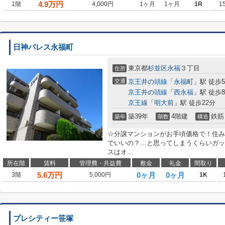
4.9
万円
1階
4,000円
1ヶ月
1ヶ月
1R
1
日神パレス永福町
東京都
杉並区
永福
３丁目
住所
交通
京王井の頭線
「
永福町
」駅 徒歩
京王井の頭線
「
西永福
」駅 徒歩
京王線
「
明大前
」駅 徒歩22分
築39年
4階建
鉄筋
築年
階数
構造
☆分譲マンションがお手頃価格で！住み
でいいの？…と思ってしまうくらいガッ
スはオ...
所在階
賃料
管理費・共益費
敷金
礼金
間取り
5.6
万円
0ヶ月
0ヶ月
3階
5,000円
1K
プレシティー笹塚