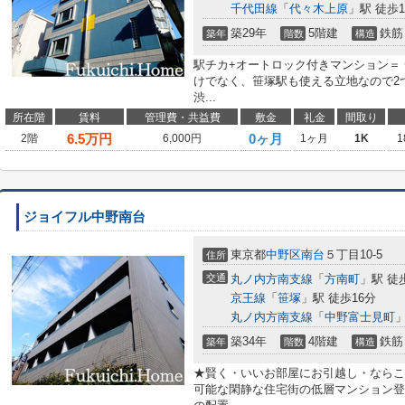
千代田線
「
代々木上原
」駅 徒歩1
築29年
5階建
鉄筋
築年
階数
構造
駅チカ+オートロック付きマンション＝
けでなく、笹塚駅も使える立地なので2つ
渋...
所在階
賃料
管理費・共益費
敷金
礼金
間取り
6.5
万円
0ヶ月
2階
6,000円
1ヶ月
1K
1
ジョイフル中野南台
東京都
中野区
南台
５丁目10-5
住所
交通
丸ノ内方南支線
「
方南町
」駅 徒
京王線
「
笹塚
」駅 徒歩16分
丸ノ内方南支線
「
中野富士見町
」
築34年
4階建
鉄筋
築年
階数
構造
★賢く・いいお部屋にお引越し・ならこ
可能な閑静な住宅街の低層マンション登場で