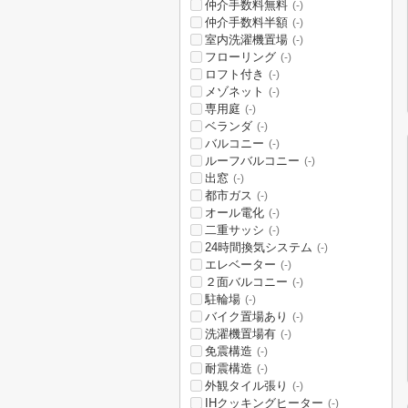
仲介手数料無料
(-)
仲介手数料半額
(-)
室内洗濯機置場
(-)
フローリング
(-)
ロフト付き
(-)
メゾネット
(-)
専用庭
(-)
ベランダ
(-)
バルコニー
(-)
ルーフバルコニー
(-)
出窓
(-)
都市ガス
(-)
オール電化
(-)
二重サッシ
(-)
24時間換気システム
(-)
エレベーター
(-)
２面バルコニー
(-)
駐輪場
(-)
バイク置場あり
(-)
洗濯機置場有
(-)
免震構造
(-)
耐震構造
(-)
外観タイル張り
(-)
IHクッキングヒーター
(-)