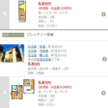
5.8
万
円
(管理費・共益費 2,000円)
敷：1ヶ月｜礼：1ヶ月
所在階：1階
間取り：1K
面積：21.58㎡
プレシティー笹塚
賃貸｜アパート
京王線
「
笹塚
」駅 徒歩3分
京王線
「
代田橋
」駅 徒歩13分
京王線
「
幡ヶ谷
」駅 徒歩14分
東京都
渋谷区
笹塚
１丁目
5.8
万円
築年数：築33年 ｜募集中：
1室
階数：2階建
5.8
万
円
(管理費・共益費 4,000円)
敷：0ヶ月｜礼：0ヶ月
所在階：1階
間取り：1R
面積：9.31㎡