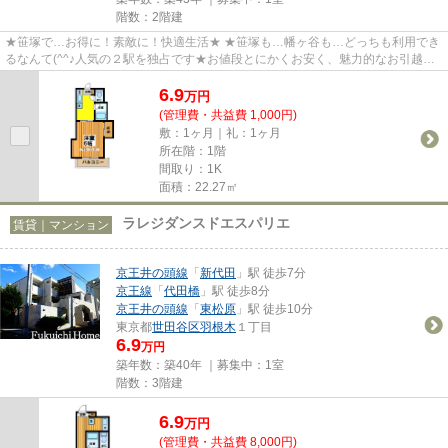
階数：2階建
★笹塚で…お得に！素敵に！快適生活★ ★笹塚も…幡ヶ谷も…どっちも利用でき
るなんて(^^♪人気の２駅を独占です★お値段とにかくお安く、魅力的なお引越し
の夢を叶える！そんなお勧めの一部...
6.9
万
円
(管理費・共益費 1,000円)
敷：1ヶ月｜礼：1ヶ月
所在階：1階
間取り：1K
面積：22.27㎡
ラレジダンスドエスパリエ
賃貸｜マンション
京王井の頭線
「
新代田
」駅 徒歩7分
京王線
「
代田橋
」駅 徒歩8分
京王井の頭線
「
東松原
」駅 徒歩10分
東京都
世田谷区
羽根木
１丁目
6.9
万円
築年数：築40年 ｜募集中：
1室
階数：3階建
6.9
万
円
(管理費・共益費 8,000円)