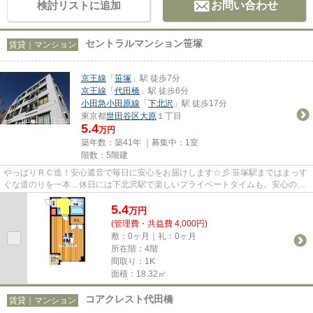
検討リストに追加
お問い合わせ
セントラルマンション笹塚
賃貸｜マンション
京王線
「
笹塚
」駅 徒歩7分
京王線
「
代田橋
」駅 徒歩6分
小田急小田原線
「
下北沢
」駅 徒歩17分
東京都
世田谷区
大原
１丁目
5.4
万円
築年数：築41年 ｜募集中：
1室
階数：5階建
やっぱりＲＣ造！安心遮音で毎日に安心をお届けします☆彡 笹塚駅まではまっす
ぐな道のりを一本…休日には下北沢駅で楽しいプライベートタイムも。安心のマ
ンションライフを叶えながらも...
5.4
万
円
(管理費・共益費 4,000円)
敷：0ヶ月｜礼：0ヶ月
所在階：4階
間取り：1K
面積：18.32㎡
コアクレスト代田橋
賃貸｜マンション