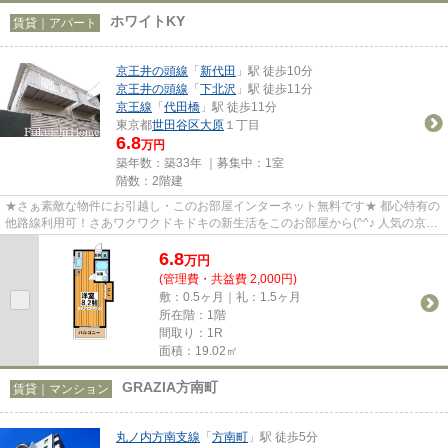
ホワイトKY
賃貸｜アパート
京王井の頭線
「
新代田
」駅 徒歩10分
京王井の頭線
「
下北沢
」駅 徒歩11分
京王線
「
代田橋
」駅 徒歩11分
東京都
世田谷区
大原
１丁目
6.8
万円
築年数：築33年 ｜募集中：
1室
階数：2階建
★さぁ素敵な物件にお引越し・このお部屋インターネット無料です★ 都心特有の
他路線利用可！さあワクワクドキドキの新生活をこのお部屋から(^^♪ 人気の京王
線南側エリア、下北沢駅も利...
6.8
万
円
(管理費・共益費 2,000円)
敷：0.5ヶ月｜礼：1.5ヶ月
所在階：1階
間取り：1R
面積：19.02㎡
GRAZIA方南町
賃貸｜マンション
丸ノ内方南支線
「
方南町
」駅 徒歩5分