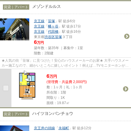
メゾンドルルス
賃貸｜アパート
京王線
「
笹塚
」駅 徒歩6分
京王線
「
幡ヶ谷
」駅 徒歩17分
京王線
「
代田橋
」駅 徒歩16分
東京都
渋谷区
笹塚
３丁目
6
万円
築年数：築35年 ｜募集中：
1室
階数：2階建
★人気の街「笹塚」に見つけた！安心のハウスメーカーのお家★ 大手ハウスメー
カー施工なので、細かいところに嬉しいポイント！例えば…TVモニターホンが付
いていたり、室内洗濯機だった...
6
万
円
(管理費・共益費 2,000円)
敷：1ヶ月｜礼：1ヶ月
所在階：1階
間取り：1K
面積：19.87㎡
ハイツヨンバンチョウ
賃貸｜アパート
京王井の頭線
「
永福町
」駅 徒歩12分