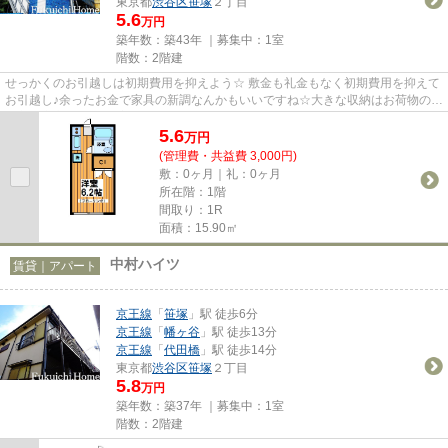
東京都
渋谷区
笹塚
２丁目
5.6
万円
築年数：築43年 ｜募集中：
1室
階数：2階建
せっかくのお引越しは初期費用を抑えよう☆ 敷金も礼金もなく初期費用を抑えて
お引越し♪余ったお金で家具の新調なんかもいいですね☆大きな収納はお荷物の多
い方も安心です♪落ち着いた住...
5.6
万
円
(管理費・共益費 3,000円)
敷：0ヶ月｜礼：0ヶ月
所在階：1階
間取り：1R
面積：15.90㎡
中村ハイツ
賃貸｜アパート
京王線
「
笹塚
」駅 徒歩6分
京王線
「
幡ヶ谷
」駅 徒歩13分
京王線
「
代田橋
」駅 徒歩14分
東京都
渋谷区
笹塚
２丁目
5.8
万円
築年数：築37年 ｜募集中：
1室
階数：2階建