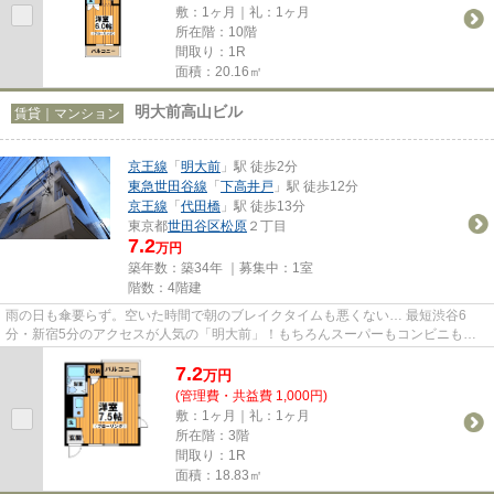
敷：1ヶ月｜礼：1ヶ月
所在階：10階
間取り：1R
面積：20.16㎡
明大前高山ビル
賃貸｜マンション
京王線
「
明大前
」駅 徒歩2分
東急世田谷線
「
下高井戸
」駅 徒歩12分
京王線
「
代田橋
」駅 徒歩13分
東京都
世田谷区
松原
２丁目
7.2
万円
築年数：築34年 ｜募集中：
1室
階数：4階建
雨の日も傘要らず。空いた時間で朝のブレイクタイムも悪くない… 最短渋谷6
分・新宿5分のアクセスが人気の「明大前」！もちろんスーパーもコンビニもド
ラッグストアも飲食店も…想像以上...
7.2
万
円
(管理費・共益費 1,000円)
敷：1ヶ月｜礼：1ヶ月
所在階：3階
間取り：1R
面積：18.83㎡