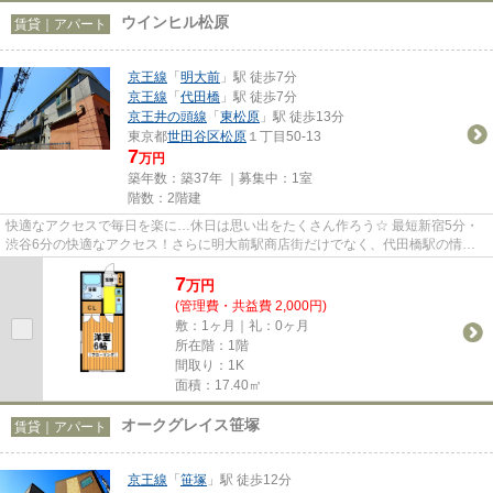
ウインヒル松原
賃貸｜アパート
京王線
「
明大前
」駅 徒歩7分
京王線
「
代田橋
」駅 徒歩7分
京王井の頭線
「
東松原
」駅 徒歩13分
東京都
世田谷区
松原
１丁目50-13
7
万円
築年数：築37年 ｜募集中：
1室
階数：2階建
快適なアクセスで毎日を楽に…休日は思い出をたくさん作ろう☆ 最短新宿5分・
渋谷6分の快適なアクセス！さらに明大前駅商店街だけでなく、代田橋駅の情緒
溢れる商店街も楽しめる立地で毎...
7
万
円
(管理費・共益費 2,000円)
敷：1ヶ月｜礼：0ヶ月
所在階：1階
間取り：1K
面積：17.40㎡
オークグレイス笹塚
賃貸｜アパート
京王線
「
笹塚
」駅 徒歩12分