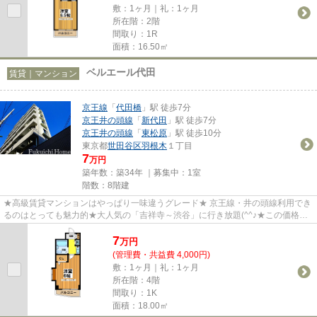
敷：1ヶ月｜礼：1ヶ月
所在階：2階
間取り：1R
面積：16.50㎡
ベルエール代田
賃貸｜マンション
京王線
「
代田橋
」駅 徒歩7分
京王井の頭線
「
新代田
」駅 徒歩7分
京王井の頭線
「
東松原
」駅 徒歩10分
東京都
世田谷区
羽根木
１丁目
7
万円
築年数：築34年 ｜募集中：
1室
階数：8階建
★高級賃貸マンションはやっぱり一味違うグレード★ 京王線・井の頭線利用でき
るのはとっても魅力的★大人気の「吉祥寺～渋谷」に行き放題(^^♪★この価格で
は中々ないのでお早目に～★旬な...
7
万
円
(管理費・共益費 4,000円)
敷：1ヶ月｜礼：1ヶ月
所在階：4階
間取り：1K
面積：18.00㎡