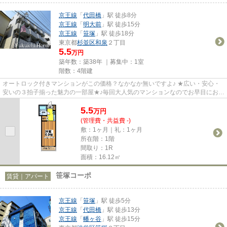
京王線
「
代田橋
」駅 徒歩8分
京王線
「
明大前
」駅 徒歩15分
京王線
「
笹塚
」駅 徒歩18分
東京都
杉並区
和泉
２丁目
5.5
万円
築年数：築38年 ｜募集中：
1室
階数：4階建
オートロック付きマンションがこの価格？なかなか無いですよ♪ ★広い・安心・
安いの３拍子揃った魅力の一部屋★♪毎回大人気のマンションなのでお早目にお問
合せ下さい★毎月のゆとりは・...
5.5
万
円
(管理費・共益費 -)
敷：1ヶ月｜礼：1ヶ月
所在階：1階
間取り：1R
面積：16.12㎡
笹塚コーポ
賃貸｜アパート
京王線
「
笹塚
」駅 徒歩5分
京王線
「
代田橋
」駅 徒歩13分
京王線
「
幡ヶ谷
」駅 徒歩15分