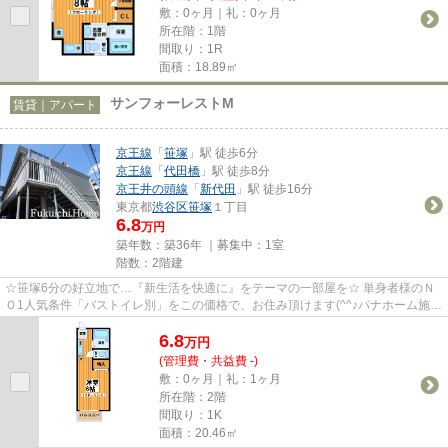
敷：0ヶ月｜礼：0ヶ月
所在階：1階
間取り：1R
面積：18.89㎡
サンフォーレストM
賃貸｜アパート
京王線
「
笹塚
」駅 徒歩6分
京王線
「
代田橋
」駅 徒歩8分
京王井の頭線
「
新代田
」駅 徒歩16分
東京都
渋谷区
笹塚
１丁目
6.8
万円
築年数：築36年 ｜募集中：
1室
階数：2階建
☆笹塚6分の好立地で…『新生活を快適に』をテーマの一部屋を☆ 単身者様のＮ
Ｏ1人気条件「バストイレ別」をこの価格で、お住み頂けます(^^♪パナホーム施工
で安心設計☆駅から徒歩4分の好...
6.8
万
円
(管理費・共益費 -)
敷：0ヶ月｜礼：1ヶ月
所在階：2階
間取り：1K
面積：20.46㎡