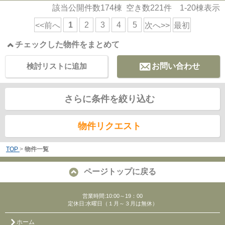
該当公開件数
174
棟 空き数
221
件
1-20
棟表示
1
2
3
4
5
<<前へ
次へ>>
最初
チェックした物件をまとめて
検討リストに追加
お問い合わせ
さらに条件を絞り込む
物件リクエスト
TOP
>
物件一覧
ページトップに戻る
営業時間:10:00～19：00
定休日:水曜日（１月～３月は無休）
ホーム