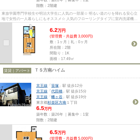
階数：2階建
東放学園専門学校生や明治大学生に人気の一部屋☆ 明るい道のりを帰れる安心立
地で女性の一人暮らしにもオススメ☆ 人気のフローリングタイプに室内洗濯機置
場。 2004年築の綺麗な室内で...
6.2
万
円
(管理費・共益費 3,000円)
敷：1ヶ月｜礼：0ヶ月
所在階：2階
間取り：1K
面積：17.49㎡
ＴＳ方南ハイム
賃貸｜アパート
京王線
「
笹塚
」駅 徒歩12分
京王線
「
代田橋
」駅 徒歩15分
京王線
「
幡ヶ谷
」駅 徒歩19分
東京都
杉並区
方南
１丁目
6.5
万円
築年数：築26年 ｜募集中：
1室
階数：2階建
6.5
万
円
(管理費・共益費 5,000円)