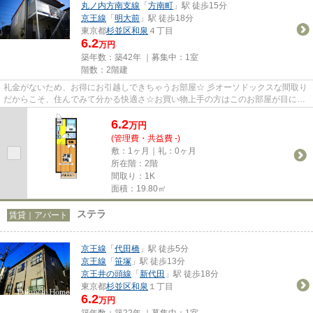
丸ノ内方南支線
「
方南町
」駅 徒歩15分
京王線
「
明大前
」駅 徒歩18分
東京都
杉並区
和泉
４丁目
6.2
万円
築年数：築42年 ｜募集中：
1室
階数：2階建
礼金がないため、お得にお引越しできちゃうお部屋☆ 彡オーソドックスな間取り
だからこそ、住んでみて分かる快適さ☆お買い物上手の方はこのお部屋が目に止
まるのは間違いなしです(^_-)-☆
6.2
万
円
(管理費・共益費 -)
敷：1ヶ月｜礼：0ヶ月
所在階：2階
間取り：1K
面積：19.80㎡
ステラ
賃貸｜アパート
京王線
「
代田橋
」駅 徒歩5分
京王線
「
笹塚
」駅 徒歩13分
京王井の頭線
「
新代田
」駅 徒歩18分
東京都
杉並区
和泉
１丁目
6.2
万円
築年数：築22年 ｜募集中：
1室