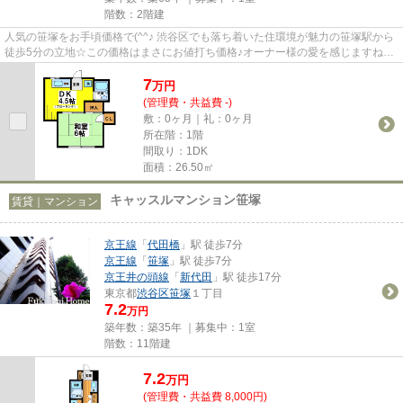
階数：2階建
人気の笹塚をお手頃価格で(^^♪ 渋谷区でも落ち着いた住環境が魅力の笹塚駅から
徒歩5分の立地☆この価格はまさにお値打ち価格♪オーナー様の愛を感じますね
(´艸｀*)
7
万
円
(管理費・共益費 -)
敷：0ヶ月｜礼：0ヶ月
所在階：1階
間取り：1DK
面積：26.50㎡
キャッスルマンション笹塚
賃貸｜マンション
京王線
「
代田橋
」駅 徒歩7分
京王線
「
笹塚
」駅 徒歩7分
京王井の頭線
「
新代田
」駅 徒歩17分
東京都
渋谷区
笹塚
１丁目
7.2
万円
築年数：築35年 ｜募集中：
1室
階数：11階建
7.2
万
円
(管理費・共益費 8,000円)