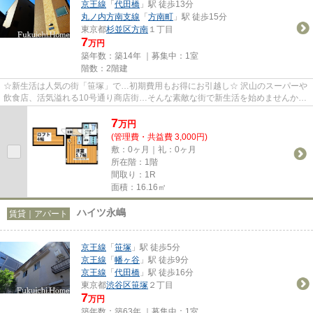
京王線
「
代田橋
」駅 徒歩13分
丸ノ内方南支線
「
方南町
」駅 徒歩15分
東京都
杉並区
方南
１丁目
7
万円
築年数：築14年 ｜募集中：
1室
階数：2階建
☆新生活は人気の街「笹塚」で…初期費用もお得にお引越し☆ 沢山のスーパーや
飲食店、活気溢れる10号通り商店街…そんな素敵な街で新生活を始めませんか？
初期費用もお得なので、お財布に...
7
万
円
(管理費・共益費 3,000円)
敷：0ヶ月｜礼：0ヶ月
所在階：1階
間取り：1R
面積：16.16㎡
ハイツ永嶋
賃貸｜アパート
京王線
「
笹塚
」駅 徒歩5分
京王線
「
幡ヶ谷
」駅 徒歩9分
京王線
「
代田橋
」駅 徒歩16分
東京都
渋谷区
笹塚
２丁目
7
万円
築年数：築63年 ｜募集中：
1室