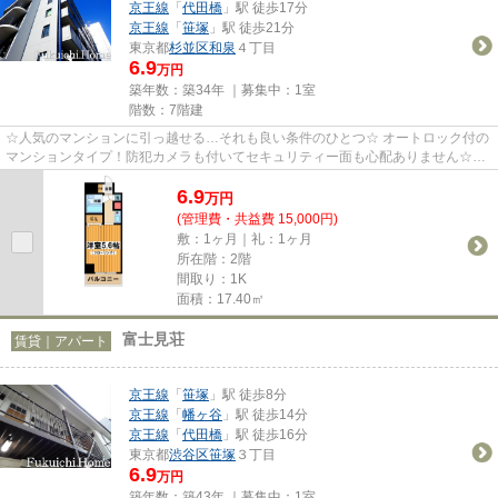
京王線
「
代田橋
」駅 徒歩17分
京王線
「
笹塚
」駅 徒歩21分
東京都
杉並区
和泉
４丁目
6.9
万円
築年数：築34年 ｜募集中：
1室
階数：7階建
☆人気のマンションに引っ越せる…それも良い条件のひとつ☆ オートロック付の
マンションタイプ！防犯カメラも付いてセキュリティー面も心配ありません☆そ
の他にもマンションタイプだから...
6.9
万
円
(管理費・共益費 15,000円)
敷：1ヶ月｜礼：1ヶ月
所在階：2階
間取り：1K
面積：17.40㎡
富士見荘
賃貸｜アパート
京王線
「
笹塚
」駅 徒歩8分
京王線
「
幡ヶ谷
」駅 徒歩14分
京王線
「
代田橋
」駅 徒歩16分
東京都
渋谷区
笹塚
３丁目
6.9
万円
築年数：築43年 ｜募集中：
1室