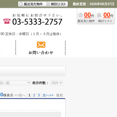
最終更新：2026年08月07日
00
00
件
件
最近見た物件
検討リスト
00
定休日：水曜日（１月～３月は無休）
表示件数：
0
棟表示
<<前へ
1
2
3
次へ>>
最初