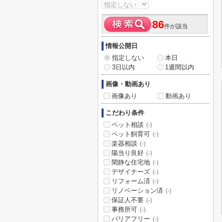
86
件が該当
情報公開日
指定しない
本日
3日以内
1週間以内
画像・動画あり
画像あり
動画あり
こだわり条件
ペット相談
(-)
ペット飼育可
(-)
楽器相談
(-)
陽当り良好
(-)
閑静な住宅地
(-)
デザイナーズ
(-)
リフォーム済
(-)
リノベーション済
(-)
保証人不要
(-)
事務所可
(-)
バリアフリー
(-)