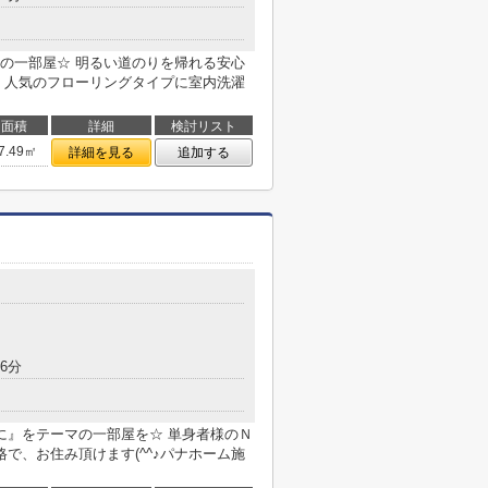
の一部屋☆ 明るい道のりを帰れる安心
 人気のフローリングタイプに室内洗濯
面積
詳細
検討リスト
7.49㎡
詳細を見る
追加する
6分
に』をテーマの一部屋を☆ 単身者様のＮ
で、お住み頂けます(^^♪パナホーム施