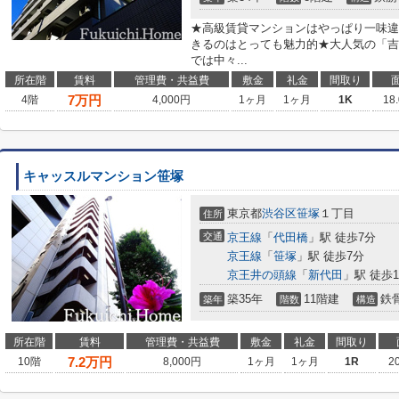
★高級賃貸マンションはやっぱり一味違
きるのはとっても魅力的★大人気の「吉祥
では中々...
所在階
賃料
管理費・共益費
敷金
礼金
間取り
7
万円
4階
4,000円
1ヶ月
1ヶ月
1K
18
キャッスルマンション笹塚
東京都
渋谷区
笹塚
１丁目
住所
交通
京王線
「
代田橋
」駅 徒歩7分
京王線
「
笹塚
」駅 徒歩7分
京王井の頭線
「
新代田
」駅 徒歩1
築35年
11階建
鉄
築年
階数
構造
所在階
賃料
管理費・共益費
敷金
礼金
間取り
7.2
万円
10階
8,000円
1ヶ月
1ヶ月
1R
2