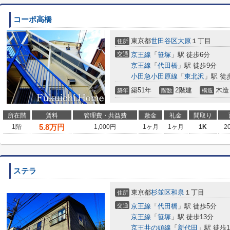
コーポ高橋
東京都
世田谷区
大原
１丁目
住所
交通
京王線
「
笹塚
」駅 徒歩6分
京王線
「
代田橋
」駅 徒歩9分
小田急小田原線
「
東北沢
」駅 徒
築51年
2階建
木造
築年
階数
構造
所在階
賃料
管理費・共益費
敷金
礼金
間取り
5.8
万円
1階
1,000円
1ヶ月
1ヶ月
1K
2
ステラ
東京都
杉並区
和泉
１丁目
住所
交通
京王線
「
代田橋
」駅 徒歩5分
京王線
「
笹塚
」駅 徒歩13分
京王井の頭線
「
新代田
」駅 徒歩1