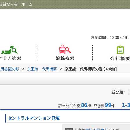
賃貸なら福一ホーム
営業時間：10:00～19：
世田谷区の駅
>
京王線 代田橋駅
>
京王線 代田橋駅の近くの物件
並び順：
86
99
1-3
該当公開件数
棟 空き数
件
セントラルマンション笹塚