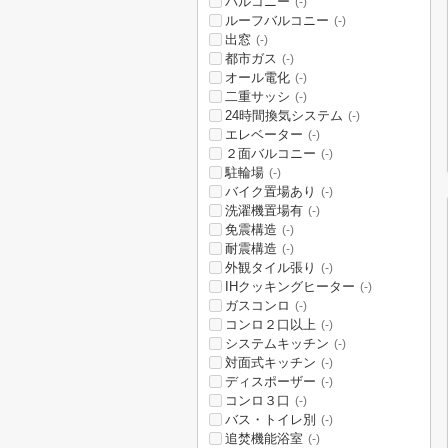
バルコニー
(-)
ルーフバルコニー
(-)
出窓
(-)
都市ガス
(-)
オール電化
(-)
二重サッシ
(-)
24時間換気システム
(-)
エレベーター
(-)
２面バルコニー
(-)
駐輪場
(-)
バイク置場あり
(-)
洗濯機置場有
(-)
免震構造
(-)
耐震構造
(-)
外観タイル張り
(-)
IHクッキングヒーター
(-)
ガスコンロ
(-)
コンロ２口以上
(-)
システムキッチン
(-)
対面式キッチン
(-)
ディスポーザー
(-)
コンロ３口
(-)
バス・トイレ別
(-)
追焚機能浴室
(-)