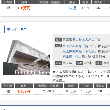
所在階
賃料
管理費・共益費
敷金
礼金
間取り
6.8
万円
0ヶ月
2階
-
1ヶ月
1K
2
ホワイトKY
東京都
世田谷区
大原
１丁目
住所
交通
京王井の頭線
「
新代田
」駅 徒歩1
京王井の頭線
「
下北沢
」駅 徒歩1
京王線
「
代田橋
」駅 徒歩11分
築33年
2階建
木造
築年
階数
構造
★さぁ素敵な物件にお引越し・このお部
の他路線利用可！さあワクワクドキドキの
京王線...
所在階
賃料
管理費・共益費
敷金
礼金
間取り
6.8
万円
1階
2,000円
0.5ヶ月
1.5ヶ月
1R