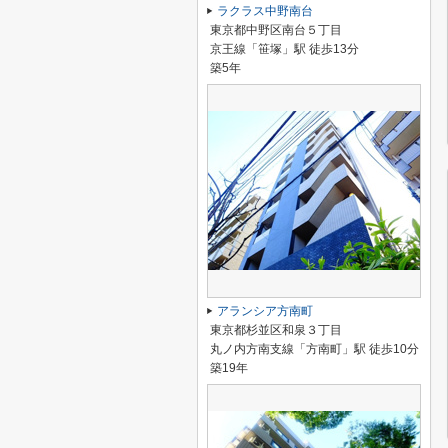
ラクラス中野南台
東京都中野区南台５丁目
京王線「笹塚」駅 徒歩13分
築5年
アランシア方南町
東京都杉並区和泉３丁目
丸ノ内方南支線「方南町」駅 徒歩10分
築19年