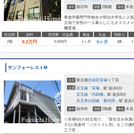
築22年
2階建
木造
築年
階数
構造
東放学園専門学校生や明治大学生に人気
立地で女性の一人暮らしにもオススメ☆
機置場...
所在階
賃料
管理費・共益費
敷金
礼金
間取り
6.2
万円
0ヶ月
2階
3,000円
1ヶ月
1K
1
サンフォーレストM
東京都
渋谷区
笹塚
１丁目
住所
交通
京王線
「
笹塚
」駅 徒歩6分
京王線
「
代田橋
」駅 徒歩8分
京王井の頭線
「
新代田
」駅 徒歩1
築36年
2階建
木造
築年
階数
構造
☆笹塚6分の好立地で…『新生活を快適
Ｏ1人気条件「バストイレ別」をこの価格
工で安...