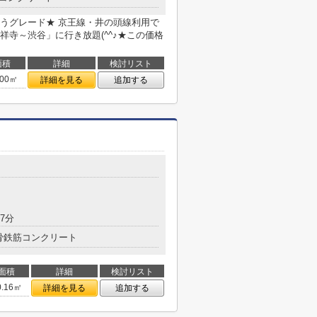
うグレード★ 京王線・井の頭線利用で
寺～渋谷」に行き放題(^^♪★この価格
面積
詳細
検討リスト
.00㎡
詳細を見る
追加する
7分
骨鉄筋コンクリート
面積
詳細
検討リスト
0.16㎡
詳細を見る
追加する