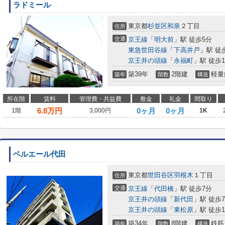
ラドミール
東京都
杉並区
和泉
２丁目
住所
交通
京王線
「
明大前
」駅 徒歩5分
東急世田谷線
「
下高井戸
」駅 徒
京王井の頭線
「
永福町
」駅 徒歩1
築39年
2階建
軽量
築年
階数
構造
所在階
賃料
管理費・共益費
敷金
礼金
間取り
6.8
万円
0ヶ月
0ヶ月
1階
3,000円
1K
ベルエール代田
東京都
世田谷区
羽根木
１丁目
住所
交通
京王線
「
代田橋
」駅 徒歩7分
京王井の頭線
「
新代田
」駅 徒歩
京王井の頭線
「
東松原
」駅 徒歩1
築34年
8階建
鉄筋
築年
階数
構造