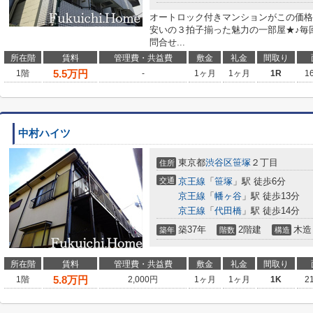
オートロック付きマンションがこの価格
安いの３拍子揃った魅力の一部屋★♪毎
問合せ...
所在階
賃料
管理費・共益費
敷金
礼金
間取り
5.5
万円
1階
-
1ヶ月
1ヶ月
1R
1
中村ハイツ
東京都
渋谷区
笹塚
２丁目
住所
交通
京王線
「
笹塚
」駅 徒歩6分
京王線
「
幡ヶ谷
」駅 徒歩13分
京王線
「
代田橋
」駅 徒歩14分
築37年
2階建
木造
築年
階数
構造
所在階
賃料
管理費・共益費
敷金
礼金
間取り
5.8
万円
1階
2,000円
1ヶ月
1ヶ月
1K
2