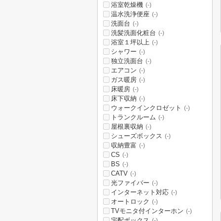
浴室乾燥機
(-)
温水洗浄便座
(-)
洗面台
(-)
洗髪洗面化粧台
(-)
浴室１坪以上
(-)
シャワー
(-)
独立洗面台
(-)
エアコン
(-)
ガス暖房
(-)
床暖房
(-)
床下収納
(-)
ウォークインクロゼット
(-)
トランクルーム
(-)
屋根裏収納
(-)
シューズボックス
(-)
収納豊富
(-)
CS
(-)
BS
(-)
CATV
(-)
光ファイバー
(-)
インターネット対応
(-)
オートロック
(-)
TVモニタ付インターホン
(-)
宅配ボックス
(-)