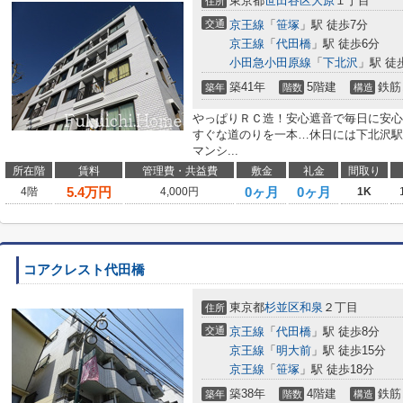
東京都
世田谷区
大原
１丁目
住所
交通
京王線
「
笹塚
」駅 徒歩7分
京王線
「
代田橋
」駅 徒歩6分
小田急小田原線
「
下北沢
」駅 徒
築41年
5階建
鉄筋
築年
階数
構造
やっぱりＲＣ造！安心遮音で毎日に安心
すぐな道のりを一本…休日には下北沢駅
マンシ...
所在階
賃料
管理費・共益費
敷金
礼金
間取り
5.4
万円
0ヶ月
0ヶ月
4階
4,000円
1K
コアクレスト代田橋
東京都
杉並区
和泉
２丁目
住所
交通
京王線
「
代田橋
」駅 徒歩8分
京王線
「
明大前
」駅 徒歩15分
京王線
「
笹塚
」駅 徒歩18分
築38年
4階建
鉄筋
築年
階数
構造