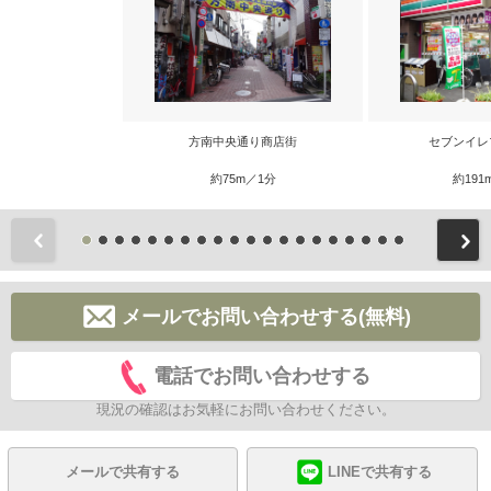
方南中央通り商店街
セブンイレ
約75m／1分
約191
前
メールでお問い合わせする(無料)
電話でお問い合わせする
現況の確認はお気軽にお問い合わせください。
メールで共有する
LINEで共有する