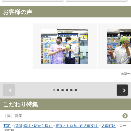
お客様の声
㈱福一
前
こだわり特集
【愛】特集
TOP
>
(賃貸)路線・駅から探す
>
東京メトロ丸ノ内方南支線
>
方南町駅
>
コー
ポ西村