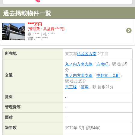
過去掲載物件一覧
***
万円
(管理費・共益費 ***円)
敷：***｜礼：***
3階 / *** / ***
所在地
東京都
杉並区
方南
２丁目
丸ノ内方南支線
「
方南町
」駅 徒歩5
分
交通
丸ノ内方南支線
「
中野富士見町
」
駅 徒歩15分
京王線
「
笹塚
」駅 徒歩21分
賃料
-
管理費等
-
面積
-
築年数
1972年 6月 (築54年)