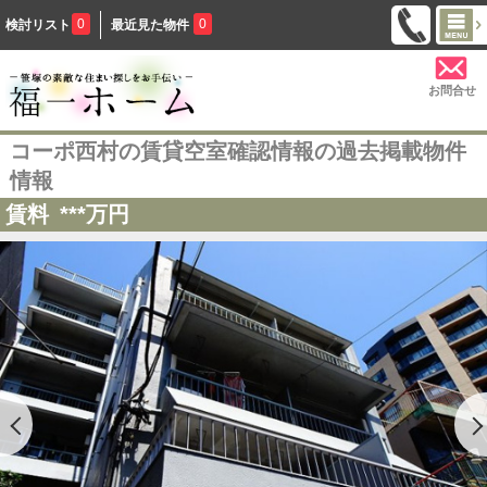
0
0
検討リスト
最近見た物件
お問合せ
コーポ西村の賃貸空室確認情報の過去掲載物件
情報
賃料
***
万円