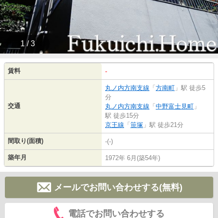
1 / 3
賃料
-
丸ノ内方南支線
「
方南町
」駅 徒歩5
分
交通
丸ノ内方南支線
「
中野富士見町
」
駅 徒歩15分
京王線
「
笹塚
」駅 徒歩21分
間取り(面積)
-(-)
築年月
1972年 6月(築54年)
メールでお問い合わせする(無料)
電話でお問い合わせする