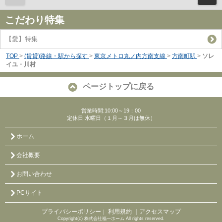
こだわり特集
【愛】特集
TOP
>
(賃貸)路線・駅から探す
>
東京メトロ丸ノ内方南支線
>
方南町駅
>
ソレ
イユ・川村
ページトップに戻る
営業時間:10:00～19：00
定休日:水曜日（１月～３月は無休）
ホーム
会社概要
お問い合わせ
PCサイト
プライバシーポリシー
利用規約
｜アクセスマップ
｜
Copyright(c) 株式会社福一ホーム All rights reserved.