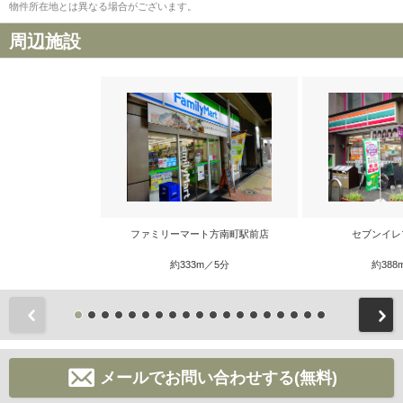
物件所在地とは異なる場合がございます。
周辺施設
ファミリーマート方南町駅前店
セブンイレ
約333m／5分
約388
前
メールでお問い合わせする(無料)