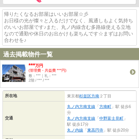
帰りたくなるお部屋はいいお部屋☆彡
お日様の光が燦々と入るだけでなく、風通しもよく気持ち
のいいお部屋です♪また、丸ノ内線含む多路線使える立地
なので通勤や休日のお出かけも楽ちんです☆まずはお問い
合わせを♪
過去掲載物件一覧
***
万円
(管理費・共益費 ***円)
敷：***｜礼：***
2階 / *** / ***
所在地
東京都
杉並区
方南
２丁目
丸ノ内方南支線
「
方南町
」駅 徒歩6
分
交通
丸ノ内方南支線
「
中野富士見町
」
駅 徒歩17分
丸ノ内線
「
東高円寺
」駅 徒歩20分