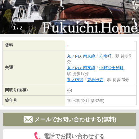
1 / 2
賃料
-
丸ノ内方南支線
「
方南町
」駅 徒歩6
分
交通
丸ノ内方南支線
「
中野富士見町
」
駅 徒歩17分
丸ノ内線
「
東高円寺
」駅 徒歩20分
間取り(面積)
-(-)
築年月
1993年 12月(築32年)
メールでお問い合わせする(無料)
電話でお問い合わせする