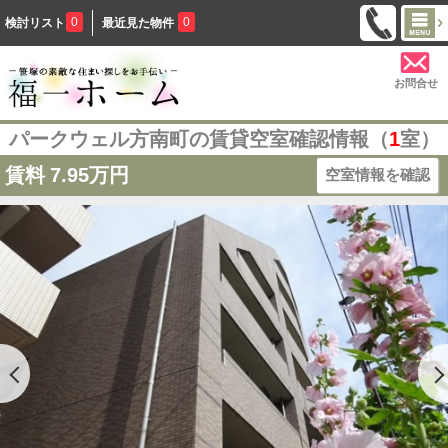
0
0
検討リスト
最近見た物件
お問合せ
パークウェル方南町の賃貸空室確認情報（
1
室）
賃料
7.95万円
空室情報を確認