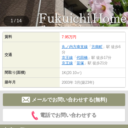
1 / 14
賃料
7.95万円
丸ノ内方南支線
「
方南町
」駅 徒歩6
分
交通
京王線
「
代田橋
」駅 徒歩17分
京王線
「
笹塚
」駅 徒歩21分
間取り(面積)
1K(20.10㎡)
築年月
2003年 3月(築23年)
メールでお問い合わせする(無料)
電話でお問い合わせする