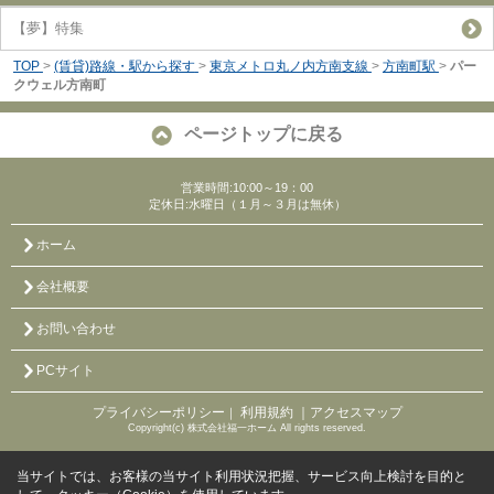
【夢】特集
TOP
>
(賃貸)路線・駅から探す
>
東京メトロ丸ノ内方南支線
>
方南町駅
>
パー
クウェル方南町
ページトップに戻る
営業時間:10:00～19：00
定休日:水曜日（１月～３月は無休）
ホーム
会社概要
お問い合わせ
PCサイト
プライバシーポリシー
利用規約
｜アクセスマップ
｜
Copyright(c) 株式会社福一ホーム All rights reserved.
当サイトでは、お客様の当サイト利用状況把握、サービス向上検討を目的と