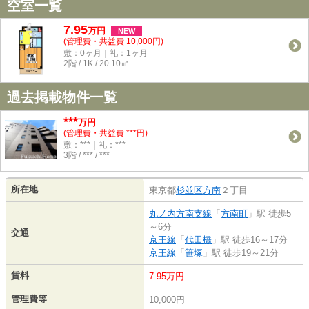
空室一覧
7.95
万
円
NEW
(管理費・共益費 10,000円)
敷：0ヶ月｜礼：1ヶ月
2階 / 1K / 20.10㎡
過去掲載物件一覧
***
万円
(管理費・共益費 ***円)
敷：***｜礼：***
3階 / *** / ***
所在地
東京都
杉並区
方南
２丁目
丸ノ内方南支線
「
方南町
」駅 徒歩5
～6分
交通
京王線
「
代田橋
」駅 徒歩16～17分
京王線
「
笹塚
」駅 徒歩19～21分
賃料
7.95万円
管理費等
10,000円