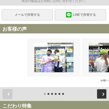
現況の確認はお気軽にお問い合わせください。
メールで共有する
LINEで共有する
お客様の声
㈱福一
前
こだわり特集