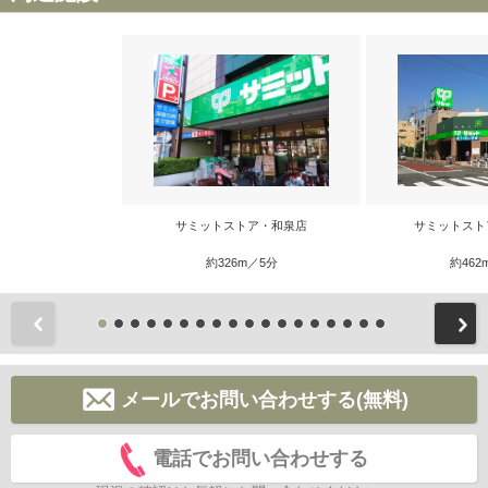
サミットストア・和泉店
サミットスト
約326m／5分
約462
前
メールでお問い合わせする(無料)
電話でお問い合わせする