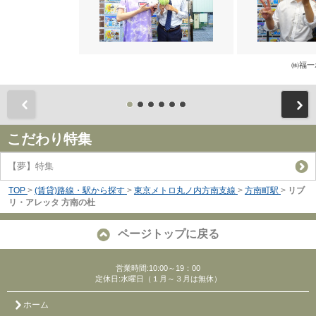
㈱福一
前
こだわり特集
【夢】特集
TOP
>
(賃貸)路線・駅から探す
>
東京メトロ丸ノ内方南支線
>
方南町駅
>
リブ
リ・アレッタ 方南の杜
ページトップに戻る
営業時間:10:00～19：00
定休日:水曜日（１月～３月は無休）
ホーム