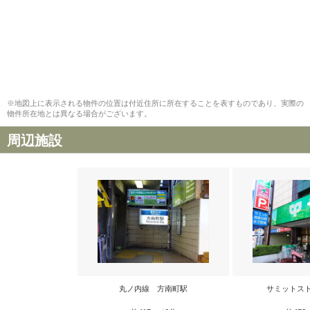
※地図上に表示される物件の位置は付近住所に所在することを表すものであり、実際の
物件所在地とは異なる場合がございます。
周辺施設
丸ノ内線 方南町駅
サミットス