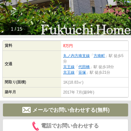
1 / 15
賃料
8万円
丸ノ内方南支線
「
方南町
」駅 徒歩5
分
交通
京王線
「
代田橋
」駅 徒歩18分
京王線
「
笹塚
」駅 徒歩21分
間取り(面積)
1K(18.83㎡)
築年月
2017年 7月(築9年)
メールでお問い合わせする(無料)
電話でお問い合わせする