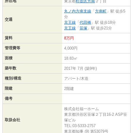
所在地
東京都
杉並区
方南
２丁目
丸ノ内方南支線
「
方南町
」駅 徒歩5
分
交通
京王線
「
代田橋
」駅 徒歩18分
京王線
「
笹塚
」駅 徒歩21分
賃料
8万円
管理費等
4,000円
面積
18.83㎡
築年数
2017年 7月 (築9年)
種別/構造
アパート/木造
階建
2階建
備考
株式会社福一ホーム
東京都渋谷区笹塚２丁目16-2 ASP笹
取扱会社
塚ビル
TEL:03-5333-2757
東京都知事 (9) 第53079号