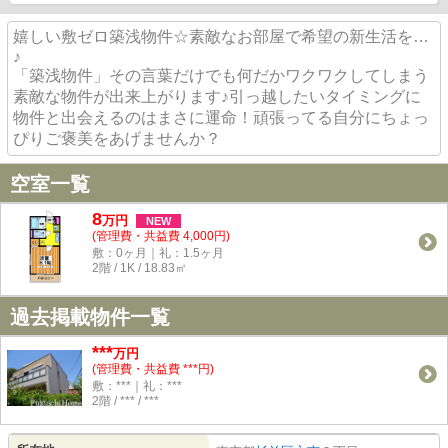
嬉しい敷ゼロ築浅物件☆素敵なお部屋で希望の新生活を…
♪
「築浅物件」その言葉だけでも何だかワクワクしてしまう
素敵な物件が出来上がります♪引っ越したいタイミングに
物件と出会えるのはまさに運命！頑張ってる自分にちょっ
ぴりご褒美をあげませんか？
空室一覧
8
万
円
NEW
(管理費・共益費 4,000円)
敷：0ヶ月｜礼：1.5ヶ月
2階 / 1K / 18.83㎡
過去掲載物件一覧
***
万円
(管理費・共益費 ***円)
敷：***｜礼：***
2階 / *** / ***