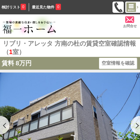
0
0
検討リスト
最近見た物件
お問合せ
リブリ・アレッタ 方南の杜の賃貸空室確認情報
（
1
室）
賃料
8万円
空室情報を確認