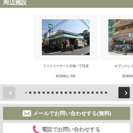
周辺施設
ファミリーマート方南一丁目店
セブンイレ
約209m／3分
約403
前
メールでお問い合わせする(無料)
電話でお問い合わせする