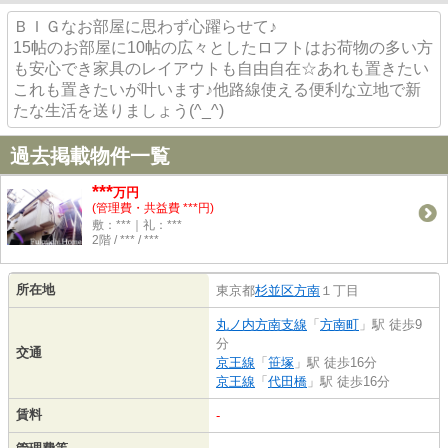
ＢＩＧなお部屋に思わず心躍らせて♪
15帖のお部屋に10帖の広々としたロフトはお荷物の多い方
も安心でき家具のレイアウトも自由自在☆あれも置きたい
これも置きたいが叶います♪他路線使える便利な立地で新
たな生活を送りましょう(^_^)
過去掲載物件一覧
***
万円
(管理費・共益費 ***円)
敷：***｜礼：***
2階 / *** / ***
所在地
東京都
杉並区
方南
１丁目
丸ノ内方南支線
「
方南町
」駅 徒歩9
分
交通
京王線
「
笹塚
」駅 徒歩16分
京王線
「
代田橋
」駅 徒歩16分
賃料
-