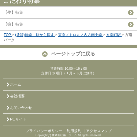
こだわり特集
【夢】特集
【癒】特集
TOP
>
(賃貸)路線・駅から探す
>
東京メトロ丸ノ内方南支線
>
方南町駅
>
方南
パーク
ページトップに戻る
営業時間:10:00～19：00
定休日:水曜日（１月～３月は無休）
ホーム
会社概要
お問い合わせ
PCサイト
プライバシーポリシー
利用規約
｜アクセスマップ
｜
Copyright(c) 株式会社福一ホーム All rights reserved.