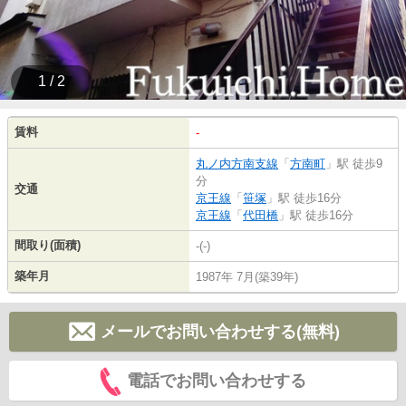
1 / 2
賃料
-
丸ノ内方南支線
「
方南町
」駅 徒歩9
分
交通
京王線
「
笹塚
」駅 徒歩16分
京王線
「
代田橋
」駅 徒歩16分
間取り(面積)
-(-)
築年月
1987年 7月(築39年)
メールでお問い合わせする(無料)
電話でお問い合わせする