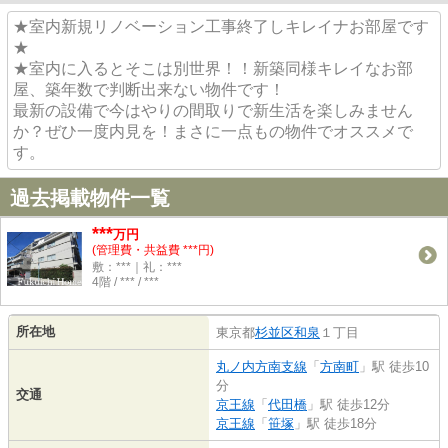
★室内新規リノベーション工事終了しキレイナお部屋です
★
★室内に入るとそこは別世界！！新築同様キレイなお部
屋、築年数で判断出来ない物件です！
最新の設備で今はやりの間取りで新生活を楽しみません
か？ぜひ一度内見を！まさに一点もの物件でオススメで
す。
過去掲載物件一覧
***
万円
(管理費・共益費 ***円)
敷：***｜礼：***
4階 / *** / ***
所在地
東京都
杉並区
和泉
１丁目
丸ノ内方南支線
「
方南町
」駅 徒歩10
分
交通
京王線
「
代田橋
」駅 徒歩12分
京王線
「
笹塚
」駅 徒歩18分