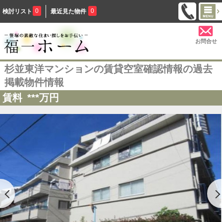
0
0
検討リスト
最近見た物件
お問合せ
杉並東洋マンションの賃貸空室確認情報の過去
掲載物件情報
賃料
***
万円