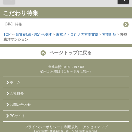
こだわり特集
【夢】特集
TOP
>
(賃貸)路線・駅から探す
>
東京メトロ丸ノ内方南支線
>
方南町駅
>
杉並
東洋マンション
ページトップに戻る
営業時間:10:00～19：00
定休日:水曜日（１月～３月は無休）
ホーム
会社概要
お問い合わせ
PCサイト
プライバシーポリシー
利用規約
｜アクセスマップ
｜
Copyright(c) 株式会社福一ホーム All rights reserved.