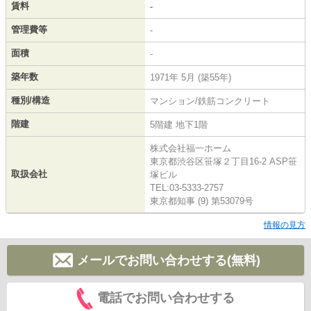
賃料
-
管理費等
-
面積
-
築年数
1971年 5月 (築55年)
種別/構造
マンション/鉄筋コンクリート
階建
5階建 地下1階
株式会社福一ホーム
東京都渋谷区笹塚２丁目16-2 ASP笹
取扱会社
塚ビル
TEL:03-5333-2757
東京都知事 (9) 第53079号
情報の見方
メールでお問い合わせする(無料)
電話でお問い合わせする