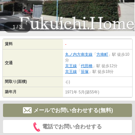
1 / 3
賃料
-
丸ノ内方南支線
「
方南町
」駅 徒歩10
分
交通
京王線
「
代田橋
」駅 徒歩12分
京王線
「
笹塚
」駅 徒歩18分
間取り(面積)
-(-)
築年月
1971年 5月(築55年)
メールでお問い合わせする(無料)
電話でお問い合わせする