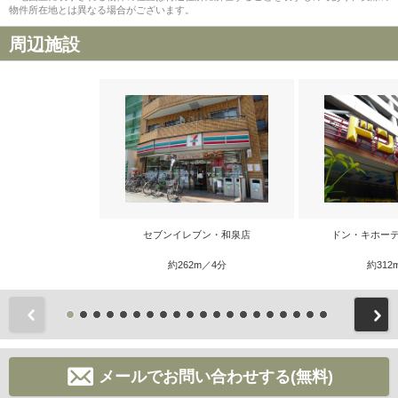
物件所在地とは異なる場合がございます。
周辺施設
セブンイレブン・和泉店
ドン・キホーテ
約262m／4分
約312
前
メールでお問い合わせする(無料)