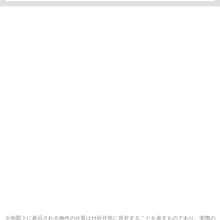
※地図上に表示される物件の位置は付近住所に所在することを表すものであり、実際の