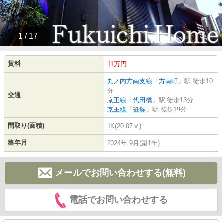
1 / 17
賃料
11万円
丸ノ内方南支線
「
方南町
」駅 徒歩10
分
交通
京王線
「
代田橋
」駅 徒歩13分
京王線
「
笹塚
」駅 徒歩19分
間取り(面積)
1K(20.07㎡)
築年月
2024年 9月(築1年)
メールでお問い合わせする(無料)
電話でお問い合わせする