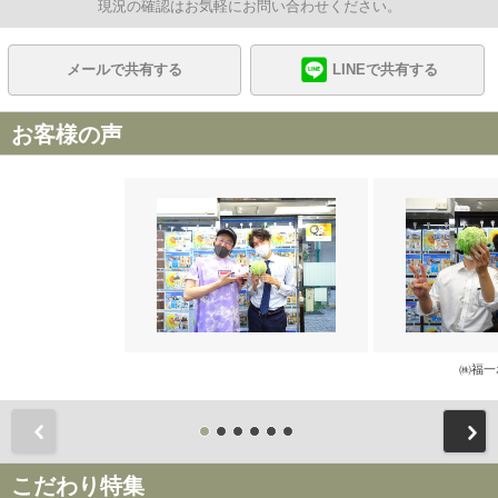
現況の確認はお気軽にお問い合わせください。
メールで共有する
LINEで共有する
お客様の声
㈱福一
前
こだわり特集