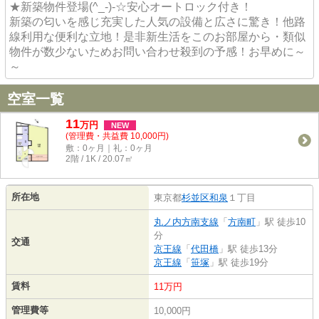
★新築物件登場(^_-)-☆安心オートロック付き！
新築の匂いを感じ充実した人気の設備と広さに驚き！他路
線利用な便利な立地！是非新生活をこのお部屋から・類似
物件が数少ないためお問い合わせ殺到の予感！お早めに～
～
空室一覧
11
万
円
NEW
(管理費・共益費 10,000円)
敷：0ヶ月｜礼：0ヶ月
2階 / 1K / 20.07㎡
所在地
東京都
杉並区
和泉
１丁目
丸ノ内方南支線
「
方南町
」駅 徒歩10
分
交通
京王線
「
代田橋
」駅 徒歩13分
京王線
「
笹塚
」駅 徒歩19分
賃料
11万円
管理費等
10,000円