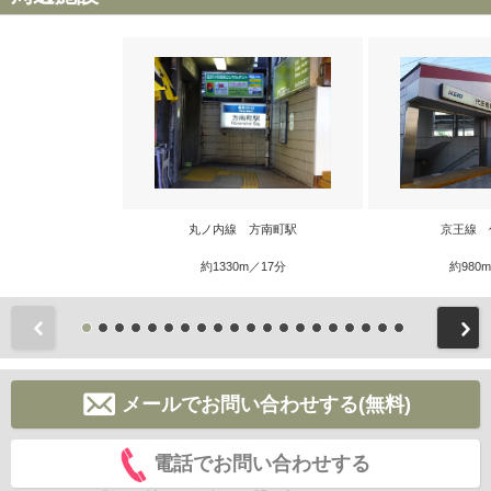
丸ノ内線 方南町駅
京王線 
約1330m／17分
約980
前
メールでお問い合わせする(無料)
電話でお問い合わせする