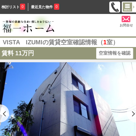
0
0
検討リスト
最近見た物件
お問合せ
VISTA IZUMIの賃貸空室確認情報（
1
室）
賃料
11万円
空室情報を確認