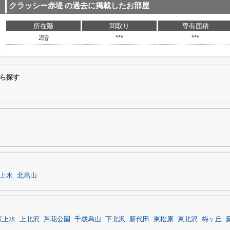
クラッシー赤堤
の過去に掲載したお部屋
所在階
間取り
専有面積
2階
***
***
ら探す
上水
北烏山
桜上水
上北沢
芦花公園
千歳烏山
下北沢
新代田
東松原
東北沢
梅ヶ丘