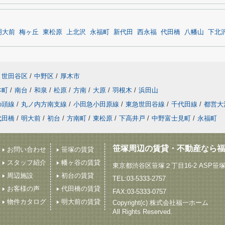
明大前
梅ヶ丘
東松原
上北沢
永福町
新代田
西永福
代田橋
八幡山
下北
世田谷区
/
中野区
/
厚木市
本町
/
南台
/
和泉
/
松原
/
方南
/
大原
/
羽根木
/
浜田山
の頭線
/
丸ノ内方南支線
/
小田急小田原線
/
東急世田谷線
/
千代田線
/
都営大
代田橋
/
明大前
/
初台
/
方南町
/
東松原
/
下高井戸
/
中野富士見町
/
永福町
笹塚周辺の賃貸・不動産なら福
お問い合わせ
笹塚の賃貸
スタッフ紹介
幡ヶ谷の賃貸
東京都渋谷区笹塚２丁目16-2 ASP笹
周辺施設
初台の賃貸
TEL:03-5333-2757
お客様の声
代田橋の賃貸
FAX:03-5333-0757
物件カタログ
明大前の賃貸
Copyright(c) 株式会社福一ホーム
All Rights Reserved.