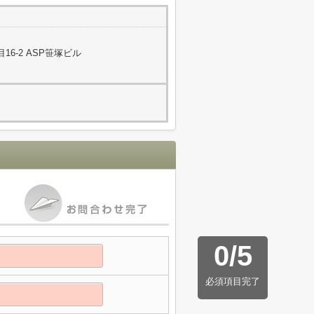
6-2 ASP笹塚ビル
0
/
5
必須項目完了