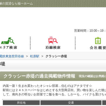
塚の賃貸なら福一ホーム
営業時間：10:00～19：
電鉄東急世田谷線
>
松原駅
>
クラッシー赤堤
赤堤
クラッシー赤堤
の過去掲載物件情報
現況の確認はお気軽
内装一新！生まれ変わったオシャレ部屋…住むのはアナタです☆
駅前には２４ｈスーパーをはじめとする大型商店街。買い物を楽しんだ後
して、南向きの明るいお部屋でご飯を食べる。しかーも、バイクも置けち
所在地
交通