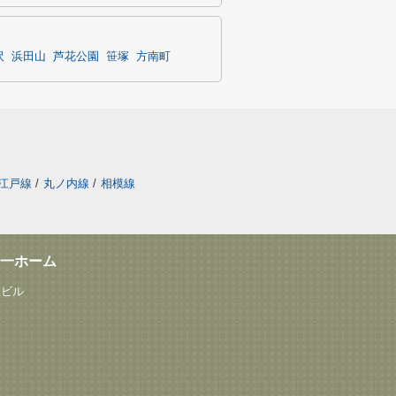
沢
浜田山
芦花公園
笹塚
方南町
江戸線
/
丸ノ内線
/
相模線
一ホーム
塚ビル