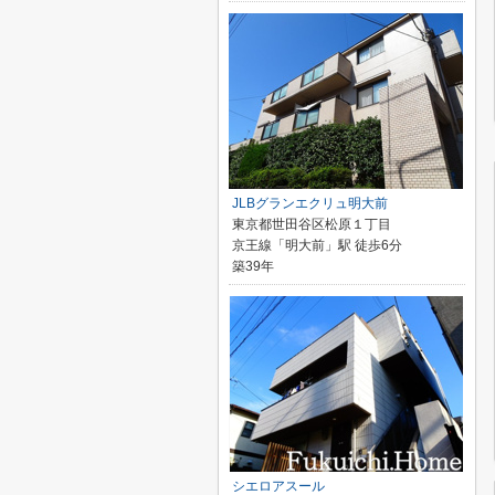
JLBグランエクリュ明大前
東京都世田谷区松原１丁目
京王線「明大前」駅 徒歩6分
築39年
シエロアスール