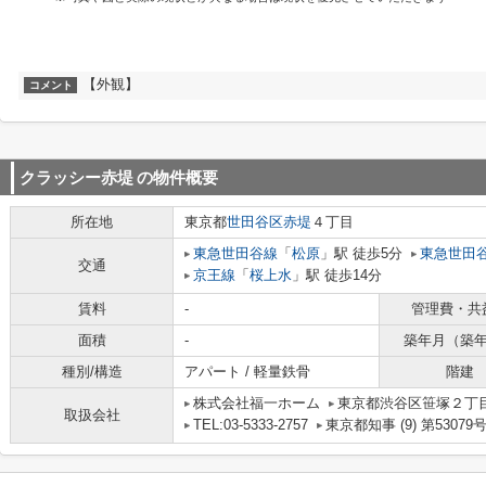
【外観】
コメント
クラッシー赤堤
の物件概要
所在地
東京都
世田谷区
赤堤
４丁目
東急世田谷線
「
松原
」駅 徒歩5分
東急世田
交通
京王線
「
桜上水
」駅 徒歩14分
賃料
-
管理費・共
面積
-
築年月（築
種別/構造
アパート / 軽量鉄骨
階建
株式会社福一ホーム
東京都渋谷区笹塚２丁目1
取扱会社
TEL:03-5333-2757
東京都知事 (9) 第53079