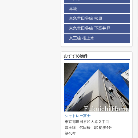
赤堤
東急世田谷線 松原
東急世田谷線 下高井戸
京王線 桜上水
おすすめ物件
シャトレー富士
東京都世田谷区大原２丁目
京王線「代田橋」駅 徒歩4分
築40年