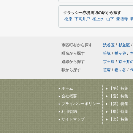
クラッシー赤堤周辺の駅から探す
松原
下高井戸
桜上水
山下
豪徳寺
市区町村から探す
渋谷区
/
杉並区
/
町名から探す
笹塚
/
幡ヶ谷
/
路線から探す
京王線
/
京王井
駅から探す
笹塚
/
幡ヶ谷
/
ホーム
【夢】特集
会社概要
【愛】特集
プライバシーポリシー
【笑】特集
利用規約
【癒】特集
サイトマップ
【楽】特集