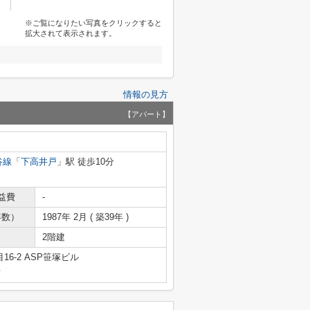
※ご覧になりたい写真をクリックすると
拡大されて表示されます。
情報の見方
【アパート】
谷線
「
下高井戸
」駅 徒歩10分
益費
-
年数）
1987年 2月 ( 築39年 )
2階建
6-2 ASP笹塚ビル
号