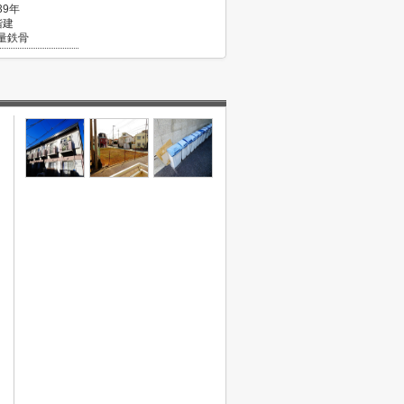
39年
階建
量鉄骨