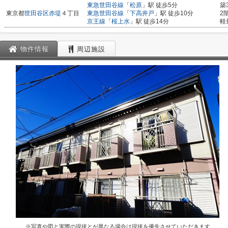
東急世田谷線
「
松原
」駅 徒歩5分
築
東京都
世田谷区
赤堤
４丁目
東急世田谷線
「
下高井戸
」駅 徒歩10分
2
京王線
「
桜上水
」駅 徒歩14分
軽
物件情報
周辺施設
※写真や図と実際の現状とが異なる場合は現状を優先させていただきます