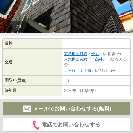
1 / 3
賃料
-
東急世田谷線
「
松原
」駅 徒歩5分
東急世田谷線
「
下高井戸
」駅 徒歩8
交通
分
京王線
「
明大前
」駅 徒歩15分
間取り(面積)
-(-)
築年月
2020年 2月(築6年)
メールでお問い合わせする(無料)
電話でお問い合わせする