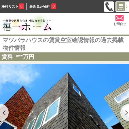
0
0
検討リスト
最近見た物件
お問合せ
マツバラハウスの賃貸空室確認情報の過去掲載
物件情報
賃料
***
万円