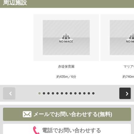
周辺施設
赤堤保育園
マリア
約435m／6分
約740
前
メールでお問い合わせする(無料)
電話でお問い合わせする