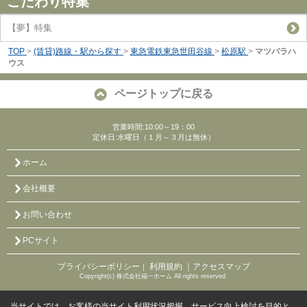
こだわり特集
【夢】特集
TOP
>
(賃貸)路線・駅から探す
>
東急電鉄東急世田谷線
>
松原駅
>
マツバラハ
ウス
ページトップに戻る
営業時間:10:00～19：00
定休日:水曜日（１月～３月は無休）
ホーム
会社概要
お問い合わせ
PCサイト
プライバシーポリシー
利用規約
｜アクセスマップ
｜
Copyright(c) 株式会社福一ホーム All rights reserved.
当サイトでは、お客様の当サイト利用状況把握、サービス向上検討を目的と