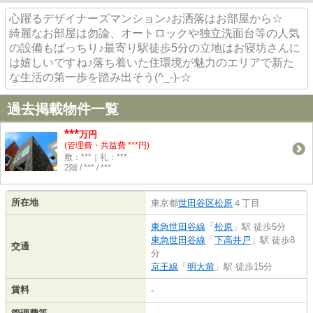
心躍るデザイナーズマンション♪お洒落はお部屋から☆
綺麗なお部屋は勿論、オートロックや独立洗面台等の人気
の設備もばっちり♪最寄り駅徒歩5分の立地はお寝坊さんに
は嬉しいですね♪落ち着いた住環境が魅力のエリアで新た
な生活の第一歩を踏み出そう(^_-)-☆
過去掲載物件一覧
***
万円
(管理費・共益費 ***円)
敷：***｜礼：***
2階 / *** / ***
所在地
東京都
世田谷区
松原
４丁目
東急世田谷線
「
松原
」駅 徒歩5分
東急世田谷線
「
下高井戸
」駅 徒歩8
交通
分
京王線
「
明大前
」駅 徒歩15分
賃料
-