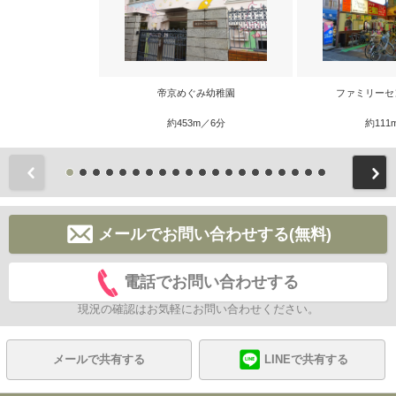
帝京めぐみ幼稚園
ファミリーセ
約453m／6分
約111
前
メールでお問い合わせする(無料)
電話でお問い合わせする
現況の確認はお気軽にお問い合わせください。
メールで共有する
LINEで共有する