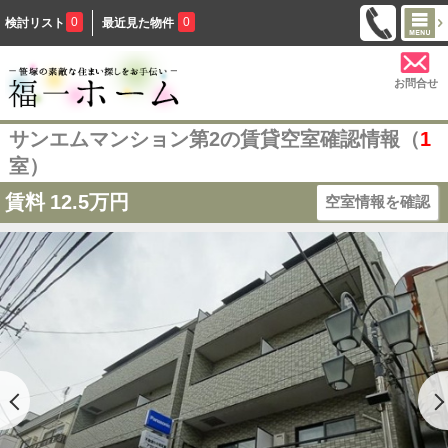
0
0
検討リスト
最近見た物件
お問合せ
サンエムマンション第2の賃貸空室確認情報（
1
室）
賃料
12.5万円
空室情報を確認