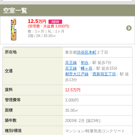
空室一覧
12.5
万
円
NEW
(管理費・共益費 3,000円)
敷：1ヶ月｜礼：1ヶ月
2階 / 2K / 35.00㎡
所在地
東京都
渋谷区
本町
２丁目
京王線
「
初台
」駅 徒歩7分
京王線
「
幡ヶ谷
」駅 徒歩15分
交通
都営大江戸線
「
西新宿五丁目
」駅 徒
歩13分
賃料
12.5万円
管理費等
3,000円
面積
35.00㎡
築年数
2003年 2月 (築23年)
種別/構造
マンション/軽量気泡コンクリート