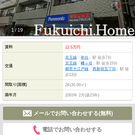
1 / 19
賃料
12.5万円
京王線
「
初台
」駅 徒歩7分
京王線
「
幡ヶ谷
」駅 徒歩15分
交通
都営大江戸線
「
西新宿五丁目
」駅 徒
歩13分
間取り(面積)
2K(35.00㎡)
築年月
2003年 2月(築23年)
メールでお問い合わせする(無料)
電話でお問い合わせする