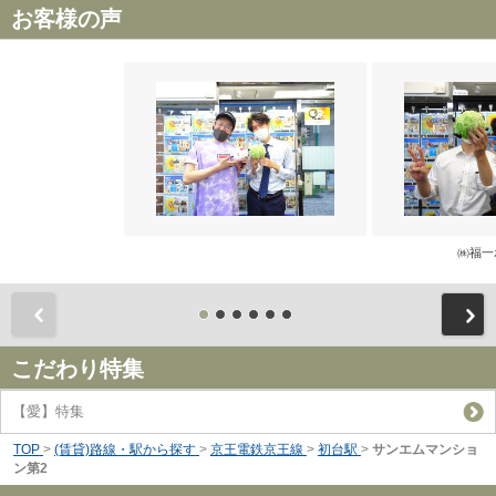
お客様の声
㈱福一
前
こだわり特集
【愛】特集
TOP
>
(賃貸)路線・駅から探す
>
京王電鉄京王線
>
初台駅
>
サンエムマンショ
ン第2