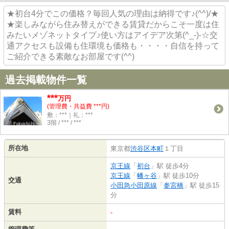
★初台4分でこの価格？毎回人気の理由は納得です♪(^^)/★
★楽しみながら住み替えができる賃貸だからこそ一度は住
みたいメゾネットタイプ♪使い方はアイデア次第(^_-)-☆交
通アクセスも設備も住環境も価格も・・・・自信を持って
ご紹介できる素敵なお部屋です(^^)
過去掲載物件一覧
***
万円
(管理費・共益費 ***円)
敷：***｜礼：***
3階 / *** / ***
所在地
東京都
渋谷区
本町
１丁目
京王線
「
初台
」駅 徒歩4分
京王線
「
幡ヶ谷
」駅 徒歩10分
交通
小田急小田原線
「
参宮橋
」駅 徒歩15
分
賃料
-