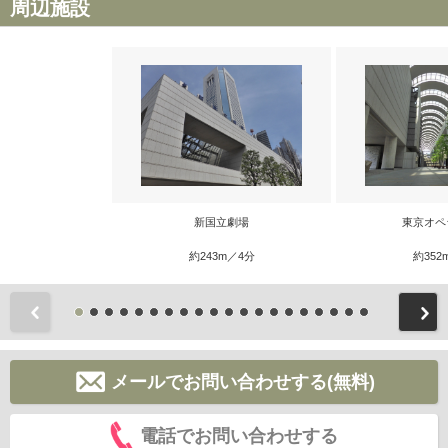
周辺施設
新国立劇場
東京オペ
約243m／4分
約352
前
メールでお問い合わせする(無料)
電話でお問い合わせする