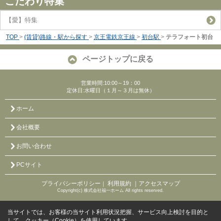
こだわり特集
【愛】特集
TOP
>
(賃貸)路線・駅から探す
>
京王電鉄京王線
>
初台駅
>
テラフォート初台
ページトップに戻る
営業時間:10:00～19：00
定休日:水曜日（１月～３月は無休）
ホーム
会社概要
お問い合わせ
PCサイト
プライバシーポリシー
利用規約
｜アクセスマップ
｜
Copyright(c) 株式会社福一ホーム All rights reserved.
当サイトでは、お客様の当サイト利用状況把握、サービス向上検討を目的と
して、クッキー（Cookie）を使用しています。