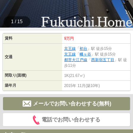
1 / 15
賃料
9万円
京王線
「
初台
」駅 徒歩15分
京王線
「
幡ヶ谷
」駅 徒歩15分
交通
都営大江戸線
「
西新宿五丁目
」駅 徒
歩11分
間取り(面積)
1K(21.67㎡)
築年月
2015年 11月(築10年)
メールでお問い合わせする(無料)
電話でお問い合わせする