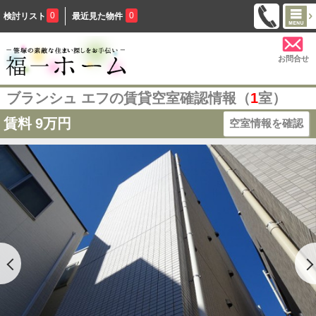
0
0
検討リスト
最近見た物件
お問合せ
ブランシュ エフの賃貸空室確認情報（
1
室）
賃料
9万円
空室情報を確認