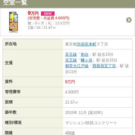
空室一覧
9
万
円
NEW
(管理費・共益費 4,600円)
敷：0ヶ月｜礼：13.5万円
1階 / 1K / 21.67㎡
所在地
東京都
渋谷区
本町
５丁目
京王線
「
初台
」駅 徒歩15分
京王線
「
幡ヶ谷
」駅 徒歩15分
交通
都営大江戸線
「
西新宿五丁目
」駅 徒
歩11分
賃料
9万円
管理費等
4,600円
面積
21.67㎡
築年数
2015年 11月 (築10年)
種別/構造
マンション/鉄筋コンクリート
階建
4階建