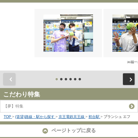
㈱福一
前
こだわり特集
【夢】特集
TOP
>
(賃貸)路線・駅から探す
>
京王電鉄京王線
>
初台駅
>
ブランシュ エフ
ページトップに戻る