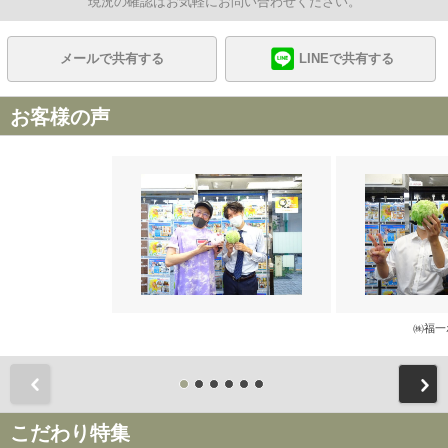
現況の確認はお気軽にお問い合わせください。
メールで共有する
LINEで共有する
お客様の声
㈱福一
前
こだわり特集