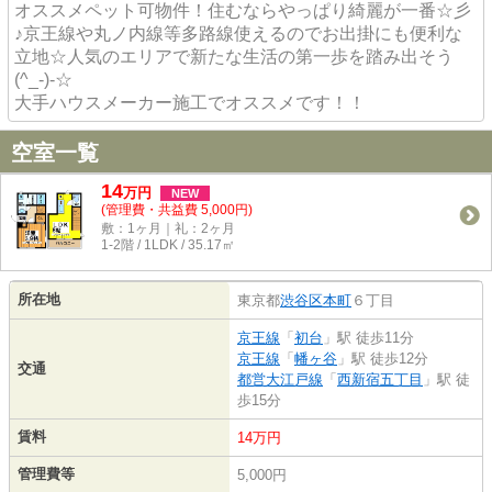
オススメペット可物件！住むならやっぱり綺麗が一番☆彡
♪京王線や丸ノ内線等多路線使えるのでお出掛にも便利な
立地☆人気のエリアで新たな生活の第一歩を踏み出そう
(^_-)-☆
大手ハウスメーカー施工でオススメです！！
空室一覧
14
万
円
NEW
(管理費・共益費 5,000円)
敷：1ヶ月｜礼：2ヶ月
1-2階 / 1LDK / 35.17㎡
所在地
東京都
渋谷区
本町
６丁目
京王線
「
初台
」駅 徒歩11分
京王線
「
幡ヶ谷
」駅 徒歩12分
交通
都営大江戸線
「
西新宿五丁目
」駅 徒
歩15分
賃料
14万円
管理費等
5,000円