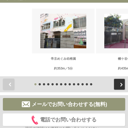
帝京めぐみ幼稚園
幡ケ谷
約353m／5分
約435
前
メールでお問い合わせする(無料)
電話でお問い合わせする