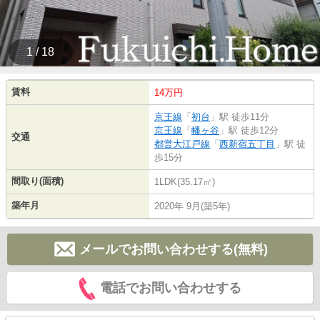
1 / 18
賃料
14万円
京王線
「
初台
」駅 徒歩11分
京王線
「
幡ヶ谷
」駅 徒歩12分
交通
都営大江戸線
「
西新宿五丁目
」駅 徒
歩15分
間取り(面積)
1LDK(35.17㎡)
築年月
2020年 9月(築5年)
メールでお問い合わせする(無料)
電話でお問い合わせする