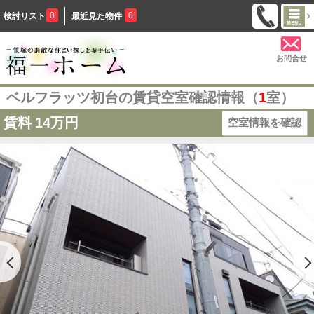
0
0
検討リスト
最近見た物件
お問合せ
ベルフラッツ初台の賃貸空室確認情報（
1
室）
賃料
14万円
空室情報を確認