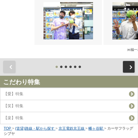
㈱福一
前
こだわり特集
【愛】特集
【笑】特集
【楽】特集
TOP
>
(賃貸)路線・駅から探す
>
京王電鉄京王線
>
幡ヶ谷駅
>
カーサフラッグ
シブヤ