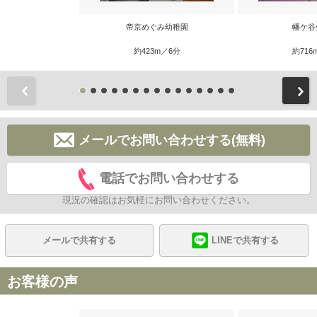
帝京めぐみ幼稚園
幡ケ谷
約423m／6分
約716
前
メールでお問い合わせする(無料)
電話でお問い合わせする
現況の確認はお気軽にお問い合わせください。
メールで共有する
LINEで共有する
お客様の声