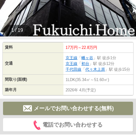
1 / 19
賃料
17万円～22.8万円
京王線
「
幡ヶ谷
」駅 徒歩1分
交通
京王線
「
初台
」駅 徒歩12分
千代田線
「
代々木上原
」駅 徒歩15分
間取り(面積)
1LDK(35.34㎡～51.60㎡)
築年月
2026年 4月(予定)
メールでお問い合わせする(無料)
電話でお問い合わせする