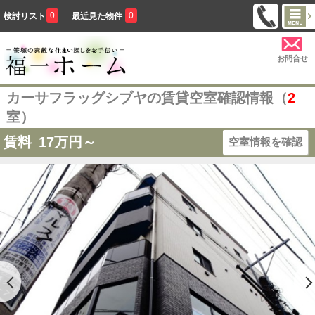
0
0
検討リスト
最近見た物件
お問合せ
カーサフラッグシブヤの賃貸空室確認情報（
2
室）
賃料
17
万円～
空室情報を確認