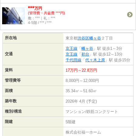
***
万円
(管理費・共益費 ***円)
敷：***｜礼：***
4-5階 / *** / ***
所在地
東京都
渋谷区
幡ヶ谷
２丁目
京王線
「
幡ヶ谷
」駅 徒歩1～3分
交通
京王線
「
初台
」駅 徒歩12～13分
千代田線
「
代々木上原
」駅 徒歩15分
賃料
17万円～22.8万円
管理費等
8,000円～12,000円
面積
35.34㎡～51.60㎡
築年数
2026年 4月 (予定)
種別/構造
マンション/鉄筋コンクリート
階建
5階建
株式会社福一ホーム