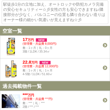
駅徒歩1分の立地に加え、オートロックや防犯カメラ完備
の安心セキュリティー☆彡女性の方も安心できますね♪隣
接部分が少なく、バルコニーの位置も隣り合わない造りは
オーナー様の細かい気遣いが見えますね☆彡
空室一覧
17
万
円
NEW
(管理費・共益費 8,000円)
敷：1ヶ月｜礼：0ヶ月
3階 / 1LDK / 35.34㎡
22.8
万
円
NEW
(管理費・共益費 12,000円)
敷：1ヶ月｜礼：1ヶ月
4-5階 / 1LDK / 51.60㎡
過去掲載物件一覧
***
万円
(管理費・共益費 ***円)
敷：***｜礼：***
2階 / *** / ***