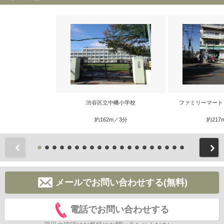
渋谷区立中幡小学校
ファミリーマート
約162m／3分
約217
前
メールでお問い合わせする(無料)
電話でお問い合わせする