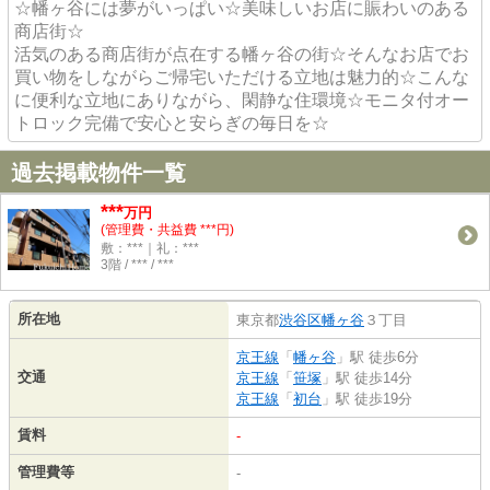
☆幡ヶ谷には夢がいっぱい☆美味しいお店に賑わいのある
商店街☆
活気のある商店街が点在する幡ヶ谷の街☆そんなお店でお
買い物をしながらご帰宅いただける立地は魅力的☆こんな
に便利な立地にありながら、閑静な住環境☆モニタ付オー
トロック完備で安心と安らぎの毎日を☆
過去掲載物件一覧
***
万円
(管理費・共益費 ***円)
敷：***｜礼：***
3階 / *** / ***
所在地
東京都
渋谷区
幡ヶ谷
３丁目
京王線
「
幡ヶ谷
」駅 徒歩6分
交通
京王線
「
笹塚
」駅 徒歩14分
京王線
「
初台
」駅 徒歩19分
賃料
-
管理費等
-