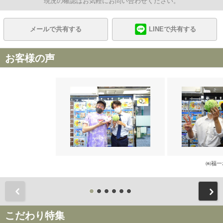
現況の確認はお気軽にお問い合わせください。
メールで共有する
LINEで共有する
お客様の声
㈱福一
前
こだわり特集