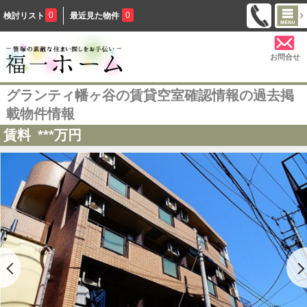
0
0
検討リスト
最近見た物件
お問合せ
グランティ幡ヶ谷の賃貸空室確認情報の過去掲
載物件情報
賃料
***
万円