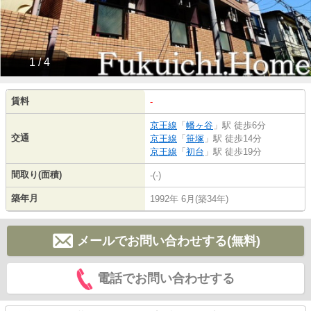
1 / 4
賃料
-
京王線
「
幡ヶ谷
」駅 徒歩6分
交通
京王線
「
笹塚
」駅 徒歩14分
京王線
「
初台
」駅 徒歩19分
間取り(面積)
-(-)
築年月
1992年 6月(築34年)
メールでお問い合わせする(無料)
電話でお問い合わせする