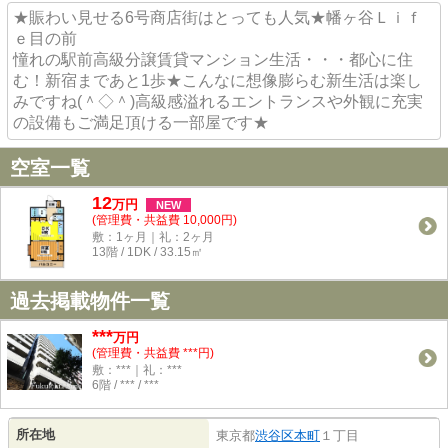
★賑わい見せる6号商店街はとっても人気★幡ヶ谷Ｌｉｆ
ｅ目の前
憧れの駅前高級分譲賃貸マンション生活・・・都心に住
む！新宿まであと1歩★こんなに想像膨らむ新生活は楽し
みですね(＾◇＾)高級感溢れるエントランスや外観に充実
の設備もご満足頂ける一部屋です★
空室一覧
12
万
円
NEW
(管理費・共益費 10,000円)
敷：1ヶ月｜礼：2ヶ月
13階 / 1DK / 33.15㎡
過去掲載物件一覧
***
万円
(管理費・共益費 ***円)
敷：***｜礼：***
6階 / *** / ***
所在地
東京都
渋谷区
本町
１丁目