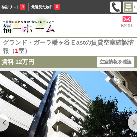
0
0
検討リスト
最近見た物件
お問合せ
グランド・ガーラ幡ヶ谷Ｅastの賃貸空室確認情
報（
1
室）
賃料
12万円
空室情報を確認