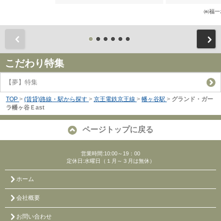
㈱福一
前
こだわり特集
【夢】特集
TOP
>
(賃貸)路線・駅から探す
>
京王電鉄京王線
>
幡ヶ谷駅
>
グランド・ガー
ラ幡ヶ谷Ｅast
ページトップに戻る
営業時間:10:00～19：00
定休日:水曜日（１月～３月は無休）
ホーム
会社概要
お問い合わせ