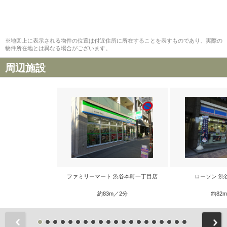
※地図上に表示される物件の位置は付近住所に所在することを表すものであり、実際の
物件所在地とは異なる場合がございます。
周辺施設
ファミリーマート 渋谷本町一丁目店
ローソン 渋
約83m／2分
約82
前