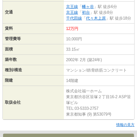
京王線
「
幡ヶ谷
」駅 徒歩6分
交通
京王線
「
初台
」駅 徒歩8分
千代田線
「
代々木上原
」駅 徒歩18分
賃料
12万円
管理費等
10,000円
面積
33.15㎡
築年数
2002年 2月 (築24年)
種別/構造
マンション/鉄骨鉄筋コンクリート
階建
14階建
株式会社福一ホーム
東京都渋谷区笹塚２丁目16-2 ASP笹
取扱会社
塚ビル
TEL:03-5333-2757
東京都知事 (9) 第53079号
情報の見方