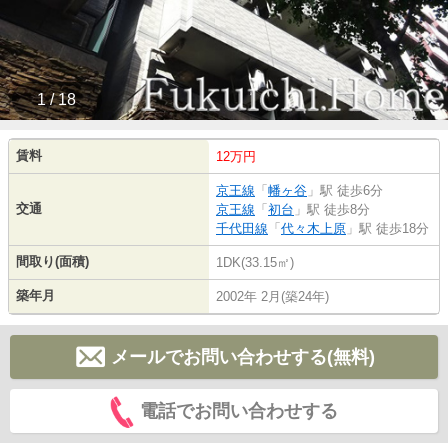
1 / 18
賃料
12万円
京王線
「
幡ヶ谷
」駅 徒歩6分
交通
京王線
「
初台
」駅 徒歩8分
千代田線
「
代々木上原
」駅 徒歩18分
間取り(面積)
1DK(33.15㎡)
築年月
2002年 2月(築24年)
メールでお問い合わせする(無料)
電話でお問い合わせする